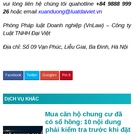
vui lòng liên hệ chúng tôi quahotline
+84 9888 999
26
hoặc email
xuanduong@luatdaiviet.vn
Phòng Pháp luật Doanh nghiệp (VnLaw) – Công ty
Luật TNHH Đại Việt
Địa chỉ: Số 09 Vạn Phúc, Liễu Giai, Ba Đình, Hà Nội
Facebook
Twitter
Google+
Pin It
DỊCH VỤ KHÁC
Mua căn hộ chung cư đã
có sổ hồng: 10 nội dung
phải kiểm tra trước khi đặt