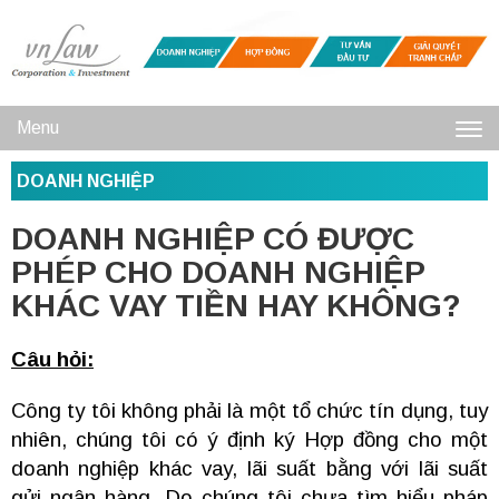
Menu
Toggl
DOANH NGHIỆP
navig
DOANH NGHIỆP CÓ ĐƯỢC
PHÉP CHO DOANH NGHIỆP
KHÁC VAY TIỀN HAY KHÔNG?
Câu hỏi:
Công ty tôi không phải là một tổ chức tín dụng, tuy
nhiên, chúng tôi có ý định ký Hợp đồng cho một
doanh nghiệp khác vay, lãi suất bằng với lãi suất
gửi ngân hàng. Do chúng tôi chưa tìm hiểu pháp