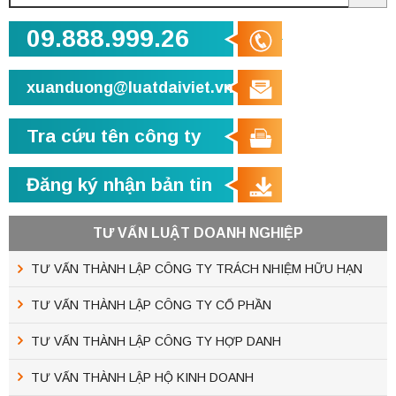
Sea
09.888.999.26
xuanduong@luatdaiviet.vn
Tra cứu tên công ty
Đăng ký nhận bản tin
TƯ VẤN LUẬT DOANH NGHIỆP
TƯ VẤN THÀNH LẬP CÔNG TY TRÁCH NHIỆM HỮU HẠN
TƯ VẤN THÀNH LẬP CÔNG TY CỔ PHẦN
TƯ VẤN THÀNH LẬP CÔNG TY HỢP DANH
TƯ VẤN THÀNH LẬP HỘ KINH DOANH