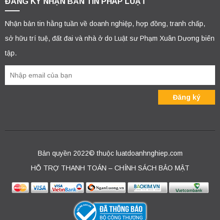
ĐĂNG KÝ NHẬN BẢN TIN PHÁP LUẬT
Nhận bản tin hằng tuần về doanh nghiệp, hợp đồng, tranh chấp,
sở hữu trí tuệ, đất đai và nhà ở do Luật sư Phạm Xuân Dương biên
tập.
Bản quyền 2022© thuộc luatdoanhnghiep.com
HỖ TRỢ THANH TOÁN – CHÍNH SÁCH BẢO MẬT