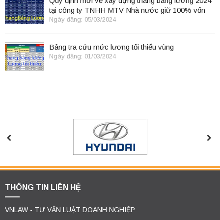
Quy định mới về xây dựng thang bảng lương 2024
tại công ty TNHH MTV Nhà nước giữ 100% vốn
điều lệ
Ngày đăng: 05/03/2024
Bảng tra cứu mức lương tối thiểu vùng
Ngày đăng: 01/03/2024
THÔNG TIN LIÊN HỆ
VNLAW - TƯ VẤN LUẬT DOANH NGHIỆP