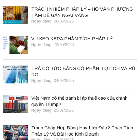
TRÁCH NHIỆM PHÁP LÝ – HỒ VĂN PHƯƠNG
TÂM BẺ GÃY NGAI VÀNG
Ngày đăng: 06/06/2025
VỤ KẸO KERA PHÂN TÍCH PHÁP LÝ
Ngày đăng: 22/05/2025
TRẢ CỔ TỨC BẰNG CỔ PHẦN: LỢI ÍCH VÀ RỦI
RO
Ngày đăng: 04/04/2025
Việt Nam có thể tránh bị áp thuế cao của chính
quyền Trump?
Ngày đăng: 25/02/2025
Tranh Chấp Hợp Đồng Hay Lừa Đảo? Phân Tích
Pháp Lý Và Bài Học Kinh Doanh
Ngày đăng: 12/02/2025