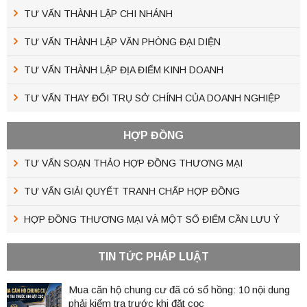
TƯ VẤN THÀNH LẬP CHI NHÁNH
TƯ VẤN THÀNH LẬP VĂN PHÒNG ĐẠI DIỆN
TƯ VẤN THÀNH LẬP ĐỊA ĐIỂM KINH DOANH
TƯ VẤN THAY ĐỔI TRỤ SỞ CHÍNH CỦA DOANH NGHIỆP
HỢP ĐỒNG
TƯ VẤN SOẠN THẢO HỢP ĐỒNG THƯƠNG MẠI
TƯ VẤN GIẢI QUYẾT TRANH CHẤP HỢP ĐỒNG
HỢP ĐỒNG THƯƠNG MẠI VÀ MỘT SỐ ĐIỂM CẦN LƯU Ý
TIN TỨC PHÁP LUẬT
Mua căn hộ chung cư đã có sổ hồng: 10 nội dung
phải kiểm tra trước khi đặt cọc