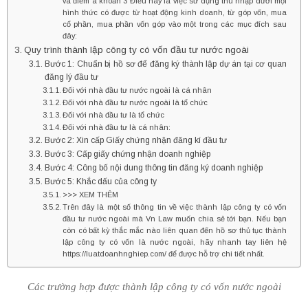
và điểm a khoản 3 Điều này là việc sử dụng thu nhập dưới mọi
hình thức có được từ hoạt động kinh doanh, từ góp vốn, mua
cổ phần, mua phần vốn góp vào một trong các mục đích sau
đây:
Quy trình thành lập công ty có vốn đầu tư nước ngoài
Bước 1: Chuẩn bị hồ sơ để đăng ký thành lập dự án tại cơ quan
đăng lý đầu tư
Đối với nhà đầu tư nước ngoài là cá nhân
Đối với nhà đầu tư nước ngoài là tổ chức
Đối với nhà đầu tư là tổ chức
Đối với nhà đầu tư là cá nhân:
Bước 2: Xin cấp Giấy chứng nhận đăng kí đầu tư
Bước 3: Cấp giấy chứng nhận doanh nghiệp
Bước 4: Công bố nội dung thông tin đăng ký doanh nghiệp
Bước 5: Khắc dấu của công ty
>>> XEM THÊM
Trên đây là một số thông tin về việc thành lập công ty có vốn
đầu tư nước ngoài mà Vn Law muốn chia sẻ tới bạn. Nếu bạn
còn có bất kỳ thắc mắc nào liên quan đến hồ sơ thủ tục thành
lập công ty có vốn là nước ngoài, hãy nhanh tay liên hệ
https://luatdoanhnghiep.com/ để được hỗ trợ chi tiết nhất.
Các trường hợp được thành lập công ty có vốn nước ngoài