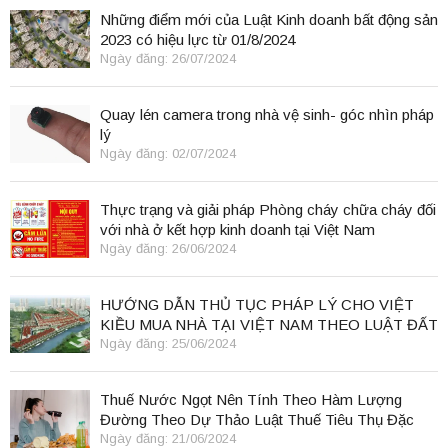
Những điểm mới của Luật Kinh doanh bất động sản
2023 có hiệu lực từ 01/8/2024
Ngày đăng: 26/07/2024
Quay lén camera trong nhà vệ sinh- góc nhìn pháp
lý
Ngày đăng: 02/07/2024
Thực trạng và giải pháp Phòng cháy chữa cháy đối
với nhà ở kết hợp kinh doanh tại Việt Nam
Ngày đăng: 26/06/2024
HƯỚNG DẪN THỦ TỤC PHÁP LÝ CHO VIỆT
KIỀU MUA NHÀ TẠI VIỆT NAM THEO LUẬT ĐẤT
ĐAI 2024
Ngày đăng: 25/06/2024
Thuế Nước Ngọt Nên Tính Theo Hàm Lượng
Đường Theo Dự Thảo Luật Thuế Tiêu Thụ Đặc
Biệt
Ngày đăng: 21/06/2024