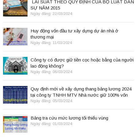
LÃI SUẤT THEO QUY ĐỊNH CỦA BỘ LUẬT DÂN
SỰ NĂM 2015
Ngày đăng: 22/03/2024
Huy động vốn đầu tư xây dựng dự án nhà ở
thương mại
Ngày đăng: 11/03/2024
Công ty có được giữ tiền cọc hoặc bằng của người
lao động không?
Ngày đăng: 06/03/2024
Quy định mới về xây dựng thang bảng lương 2024
tại công ty TNHH MTV Nhà nước giữ 100% vốn
điều lệ
Ngày đăng: 05/03/2024
Bảng tra cứu mức lương tối thiểu vùng
Ngày đăng: 01/03/2024