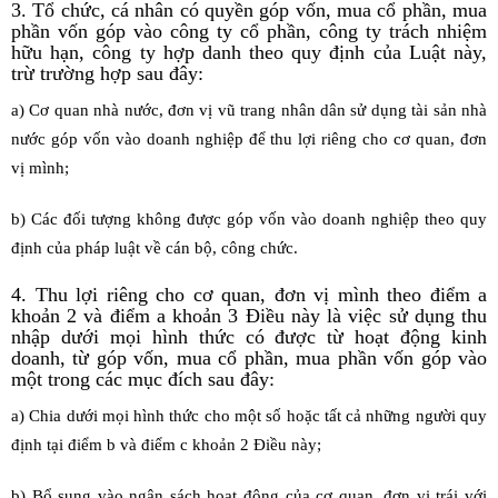
3. Tổ chức, cá nhân có quyền góp vốn, mua cổ phần, mua
phần vốn góp vào công ty cổ phần, công ty trách nhiệm
hữu hạn, công ty hợp danh theo quy định của Luật này,
trừ trường hợp sau đây:
a) Cơ quan nhà nước, đơn vị vũ trang nhân dân sử dụng tài sản nhà
nước góp vốn vào doanh nghiệp để thu lợi riêng cho cơ quan, đơn
vị mình;
b) Các đối tượng không được góp vốn vào doanh nghiệp theo quy
định của pháp luật về cán bộ, công chức.
4. Thu lợi riêng cho cơ quan, đơn vị mình theo điểm a
khoản 2 và điểm a khoản 3 Điều này là việc sử dụng thu
nhập dưới mọi hình thức có được từ hoạt động kinh
doanh, từ góp vốn, mua cổ phần, mua phần vốn góp vào
một trong các mục đích sau đây:
a) Chia dưới mọi hình thức cho một số hoặc tất cả những người quy
định tại điểm b và điểm c khoản 2 Điều này;
b) Bổ sung vào ngân sách hoạt động của cơ quan, đơn vị trái với