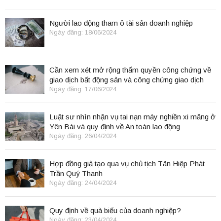
Người lao động tham ô tài sản doanh nghiệp
Ngày đăng: 18/06/2024
Cần xem xét mở rộng thẩm quyền công chứng về
giao dịch bất động sản và công chứng giao dịch
điện tử.
Ngày đăng: 17/06/2024
Luật sư nhìn nhận vụ tai nạn máy nghiền xi măng ở
Yên Bái và quy định về An toàn lao động
Ngày đăng: 26/04/2024
Hợp đồng giả tạo qua vụ chủ tịch Tân Hiệp Phát
Trần Quý Thanh
Ngày đăng: 24/04/2024
Quy định về quà biếu của doanh nghiệp?
Ngày đăng: 23/04/2024