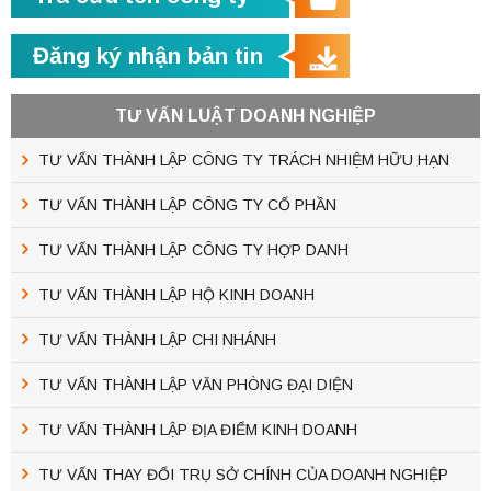
Đăng ký nhận bản tin
TƯ VẤN LUẬT DOANH NGHIỆP
TƯ VẤN THÀNH LẬP CÔNG TY TRÁCH NHIỆM HỮU HẠN
TƯ VẤN THÀNH LẬP CÔNG TY CỔ PHẦN
TƯ VẤN THÀNH LẬP CÔNG TY HỢP DANH
TƯ VẤN THÀNH LẬP HỘ KINH DOANH
TƯ VẤN THÀNH LẬP CHI NHÁNH
TƯ VẤN THÀNH LẬP VĂN PHÒNG ĐẠI DIỆN
TƯ VẤN THÀNH LẬP ĐỊA ĐIỂM KINH DOANH
TƯ VẤN THAY ĐỔI TRỤ SỞ CHÍNH CỦA DOANH NGHIỆP