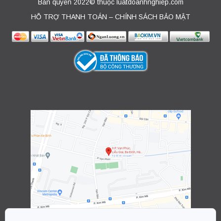
Bản quyền 2022© thuộc luatdoanhnghiep.com
HỖ TRỢ THANH TOÁN – CHÍNH SÁCH BẢO MẬT