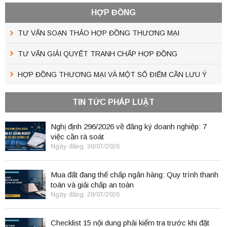
HỢP ĐỒNG
TƯ VẤN SOẠN THẢO HỢP ĐỒNG THƯƠNG MẠI
TƯ VẤN GIẢI QUYẾT TRANH CHẤP HỢP ĐỒNG
HỢP ĐỒNG THƯƠNG MẠI VÀ MỘT SỐ ĐIỂM CẦN LƯU Ý
TIN TỨC PHÁP LUẬT
Nghị định 296/2026 về đăng ký doanh nghiệp: 7
việc cần rà soát
Ngày đăng: 30/07/2026
Mua đất đang thế chấp ngân hàng: Quy trình thanh
toán và giải chấp an toàn
Ngày đăng: 28/07/2026
Checklist 15 nội dung phải kiểm tra trước khi đặt