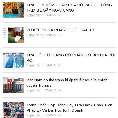
TRÁCH NHIỆM PHÁP LÝ – HỒ VĂN PHƯƠNG
TÂM BẺ GÃY NGAI VÀNG
Ngày đăng: 06/06/2025
VỤ KẸO KERA PHÂN TÍCH PHÁP LÝ
Ngày đăng: 22/05/2025
TRẢ CỔ TỨC BẰNG CỔ PHẦN: LỢI ÍCH VÀ RỦI
RO
Ngày đăng: 04/04/2025
Việt Nam có thể tránh bị áp thuế cao của chính
quyền Trump?
Ngày đăng: 25/02/2025
Tranh Chấp Hợp Đồng Hay Lừa Đảo? Phân Tích
Pháp Lý Và Bài Học Kinh Doanh
Ngày đăng: 12/02/2025