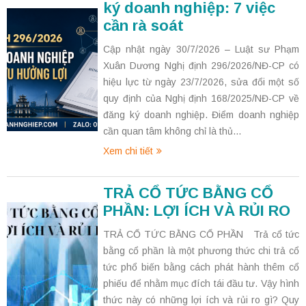
ký doanh nghiệp: 7 việc
cần rà soát
Cập nhật ngày 30/7/2026 – Luật sư Phạm
Xuân Dương Nghị định 296/2026/NĐ-CP có
hiệu lực từ ngày 23/7/2026, sửa đổi một số
quy định của Nghị định 168/2025/NĐ-CP về
đăng ký doanh nghiệp. Điểm doanh nghiệp
cần quan tâm không chỉ là thủ...
Xem chi tiết
TRẢ CỔ TỨC BẰNG CỔ
PHẦN: LỢI ÍCH VÀ RỦI RO
TRẢ CỔ TỨC BẰNG CỔ PHẦN Trả cổ tức
bằng cổ phần là một phương thức chi trả cổ
tức phổ biến bằng cách phát hành thêm cổ
phiếu để nhằm mục đích tái đầu tư. Vậy hình
thức này có những lợi ích và rủi ro gì? Quy