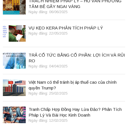
TRÁCH NHIỆM PHÁP LÝ – HỒ VĂN PHƯƠNG
TÂM BẺ GÃY NGAI VÀNG
Ngày đăng: 06/06/2025
VỤ KẸO KERA PHÂN TÍCH PHÁP LÝ
Ngày đăng: 22/05/2025
TRẢ CỔ TỨC BẰNG CỔ PHẦN: LỢI ÍCH VÀ RỦI
RO
Ngày đăng: 04/04/2025
Việt Nam có thể tránh bị áp thuế cao của chính
quyền Trump?
Ngày đăng: 25/02/2025
Tranh Chấp Hợp Đồng Hay Lừa Đảo? Phân Tích
Pháp Lý Và Bài Học Kinh Doanh
Ngày đăng: 12/02/2025