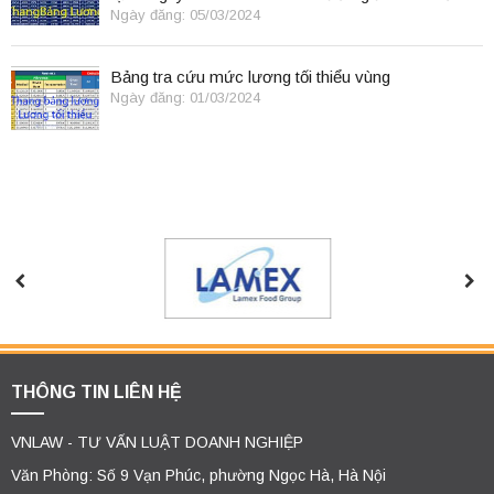
điều lệ
Ngày đăng: 05/03/2024
Bảng tra cứu mức lương tối thiểu vùng
Ngày đăng: 01/03/2024
THÔNG TIN LIÊN HỆ
VNLAW - TƯ VẤN LUẬT DOANH NGHIỆP
Văn Phòng: Số 9 Vạn Phúc, phường Ngọc Hà, Hà Nội