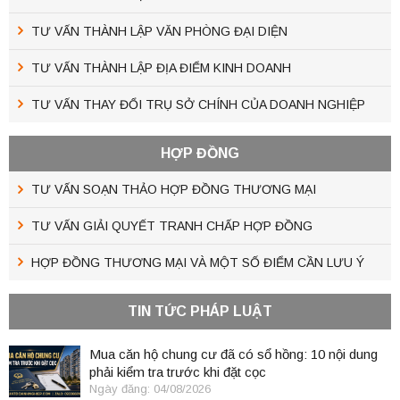
TƯ VẤN THÀNH LẬP VĂN PHÒNG ĐẠI DIỆN
TƯ VẤN THÀNH LẬP ĐỊA ĐIỂM KINH DOANH
TƯ VẤN THAY ĐỔI TRỤ SỞ CHÍNH CỦA DOANH NGHIỆP
HỢP ĐỒNG
TƯ VẤN SOẠN THẢO HỢP ĐỒNG THƯƠNG MẠI
TƯ VẤN GIẢI QUYẾT TRANH CHẤP HỢP ĐỒNG
HỢP ĐỒNG THƯƠNG MẠI VÀ MỘT SỐ ĐIỂM CẦN LƯU Ý
TIN TỨC PHÁP LUẬT
Mua căn hộ chung cư đã có sổ hồng: 10 nội dung
phải kiểm tra trước khi đặt cọc
Ngày đăng: 04/08/2026