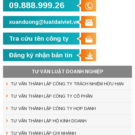
09.888.999.26
xuanduong@luatdaiviet.vn
Tra cứu tên công ty
Đăng ký nhận bản tin
TƯ VẤN LUẬT DOANH NGHIỆP
TƯ VẤN THÀNH LẬP CÔNG TY TRÁCH NHIỆM HỮU HẠN
TƯ VẤN THÀNH LẬP CÔNG TY CỔ PHẦN
TƯ VẤN THÀNH LẬP CÔNG TY HỢP DANH
TƯ VẤN THÀNH LẬP HỘ KINH DOANH
TƯ VẤN THÀNH LẬP CHI NHÁNH