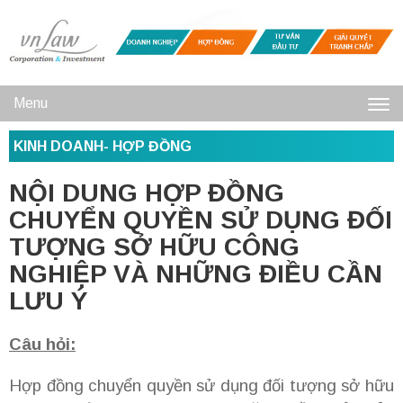
Menu
Toggl
KINH DOANH- HỢP ĐỒNG
navig
NỘI DUNG HỢP ĐỒNG
CHUYỂN QUYỀN SỬ DỤNG ĐỐI
TƯỢNG SỞ HỮU CÔNG
NGHIỆP VÀ NHỮNG ĐIỀU CẦN
LƯU Ý
Câu hỏi:
Hợp đồng chuyển quyền sử dụng đối tượng sở hữu