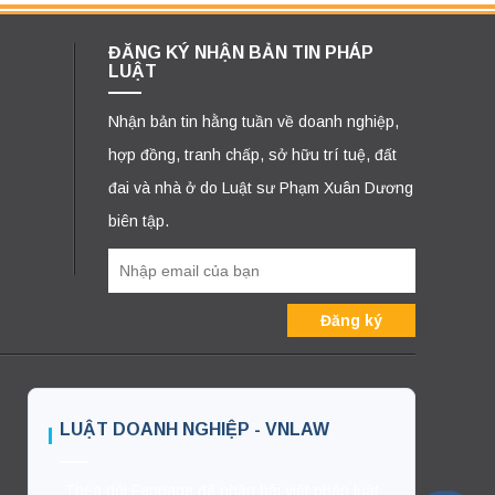
ĐĂNG KÝ NHẬN BẢN TIN PHÁP
LUẬT
Nhận bản tin hằng tuần về doanh nghiệp,
hợp đồng, tranh chấp, sở hữu trí tuệ, đất
đai và nhà ở do Luật sư Phạm Xuân Dương
biên tập.
LUẬT DOANH NGHIỆP - VNLAW
Theo dõi Fanpage để nhận bài viết pháp luật