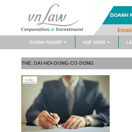
DOANH NGHIỆP
HỢP ĐỒNG
LA
THẺ: DAI-HOI-DONG-CO-DONG