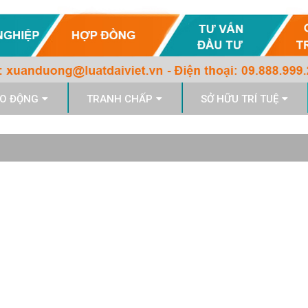
O ĐỘNG
TRANH CHẤP
SỞ HỮU TRÍ TUỆ