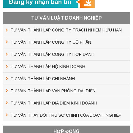
Đăng ký nhận bản tin
TƯ VẤN LUẬT DOANH NGHIỆP
TƯ VẤN THÀNH LẬP CÔNG TY TRÁCH NHIỆM HỮU HẠN
TƯ VẤN THÀNH LẬP CÔNG TY CỔ PHẦN
TƯ VẤN THÀNH LẬP CÔNG TY HỢP DANH
TƯ VẤN THÀNH LẬP HỘ KINH DOANH
TƯ VẤN THÀNH LẬP CHI NHÁNH
TƯ VẤN THÀNH LẬP VĂN PHÒNG ĐẠI DIỆN
TƯ VẤN THÀNH LẬP ĐỊA ĐIỂM KINH DOANH
TƯ VẤN THAY ĐỔI TRỤ SỞ CHÍNH CỦA DOANH NGHIỆP
HỢP ĐỒNG