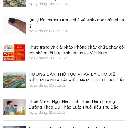
Ngày đăng: 26/07/2024
Quay lén camera trong nhà vệ sinh- góc nhìn pháp
lý
Ngày đăng: 02/07/2024
Thực trạng và giải pháp Phòng cháy chữa cháy đối
với nhà ở kết hợp kinh doanh tại Việt Nam
Ngày đăng: 26/06/2024
HƯỚNG DẪN THỦ TỤC PHÁP LÝ CHO VIỆT
KIỀU MUA NHÀ TẠI VIỆT NAM THEO LUẬT ĐẤT
ĐAI 2024
Ngày đăng: 25/06/2024
Thuế Nước Ngọt Nên Tính Theo Hàm Lượng
Đường Theo Dự Thảo Luật Thuế Tiêu Thụ Đặc
Biệt
Ngày đăng: 21/06/2024