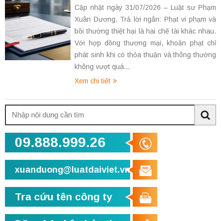
Cập nhật ngày 31/07/2026 – Luật sư Phạm
Xuân Dương. Trả lời ngắn: Phạt vi phạm và
bồi thường thiệt hại là hai chế tài khác nhau.
Với hợp đồng thương mại, khoản phạt chỉ
phát sinh khi có thỏa thuận và thông thường
không vượt quá...
Xem chi tiết
Tìm
kiếm:
Sea
09.888.999.26
xuanduong@luatdaiviet.vn
Tra cứu tên công ty