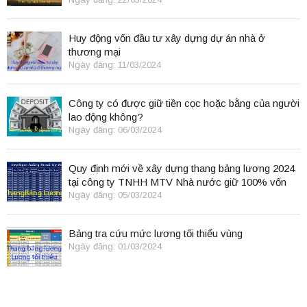
Huy động vốn đầu tư xây dựng dự án nhà ở
thương mại
Ngày đăng: 11/03/2024
Công ty có được giữ tiền cọc hoặc bằng của người
lao động không?
Ngày đăng: 06/03/2024
Quy định mới về xây dựng thang bảng lương 2024
tại công ty TNHH MTV Nhà nước giữ 100% vốn
điều lệ
Ngày đăng: 05/03/2024
Bảng tra cứu mức lương tối thiểu vùng
Ngày đăng: 01/03/2024