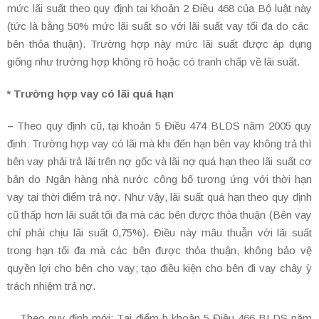
mức lãi suất theo quy định tại khoản 2 Điều 468 của Bộ luật này
(tức là bằng 50% mức lãi suất so với lãi suất vay tối đa do các
bên thỏa thuận). Trường hợp này mức lãi suất được áp dụng
giống như trường hợp không rõ hoặc có tranh chấp về lãi suất.
* Trường hợp vay có lãi quá hạn
–
Theo quy định cũ, tại khoản 5 Điều 474 BLDS năm 2005 quy
định: Trường hợp vay có lãi mà khi đến hạn bên vay không trả thì
bên vay phải trả lãi trên nợ gốc và lãi nợ quá hạn theo lãi suất cơ
bản do Ngân hàng nhà nước công bố tương ứng với thời hạn
vay tại thời điểm trả nợ. Như vậy, lãi suất quá hạn theo quy định
cũ thấp hơn lãi suất tối đa mà các bên được thỏa thuận (Bên vay
chỉ phải chịu lãi suất 0,75%). Điều này mâu thuẫn với lãi suất
trong hạn tối đa mà các bên được thỏa thuận, không bảo vệ
quyền lợi cho bên cho vay; tạo điều kiện cho bên đi vay chây ỳ
trách nhiệm trả nợ.
– Theo quy định mới: Tại điểm b khoản 5 Điều 466 BLDS năm