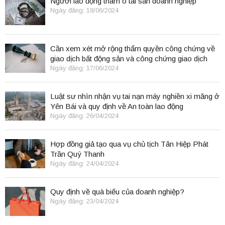
Người lao động tham ô tài sản doanh nghiệp
Ngày đăng: 18/06/2024
Cần xem xét mở rộng thẩm quyền công chứng về
giao dịch bất động sản và công chứng giao dịch
điện tử.
Ngày đăng: 17/06/2024
Luật sư nhìn nhận vụ tai nạn máy nghiền xi măng ở
Yên Bái và quy định về An toàn lao động
Ngày đăng: 26/04/2024
Hợp đồng giả tạo qua vụ chủ tịch Tân Hiệp Phát
Trần Quý Thanh
Ngày đăng: 24/04/2024
Quy định về quà biếu của doanh nghiệp?
Ngày đăng: 23/04/2024