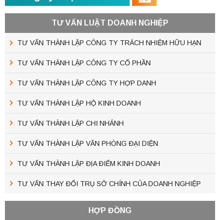
TƯ VẤN LUẬT DOANH NGHIỆP
TƯ VẤN THÀNH LẬP CÔNG TY TRÁCH NHIỆM HỮU HẠN
TƯ VẤN THÀNH LẬP CÔNG TY CỔ PHẦN
TƯ VẤN THÀNH LẬP CÔNG TY HỢP DANH
TƯ VẤN THÀNH LẬP HỘ KINH DOANH
TƯ VẤN THÀNH LẬP CHI NHÁNH
TƯ VẤN THÀNH LẬP VĂN PHÒNG ĐẠI DIỆN
TƯ VẤN THÀNH LẬP ĐỊA ĐIỂM KINH DOANH
TƯ VẤN THAY ĐỔI TRỤ SỞ CHÍNH CỦA DOANH NGHIỆP
HỢP ĐỒNG