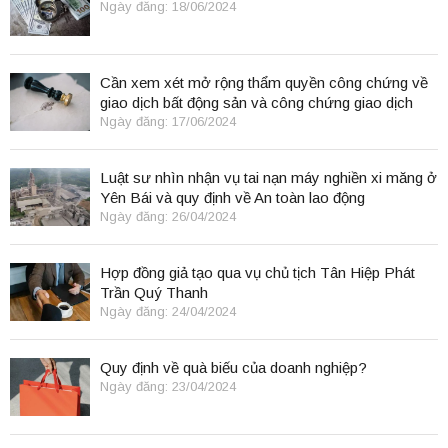
Ngày đăng: 18/06/2024
Cần xem xét mở rộng thẩm quyền công chứng về
giao dịch bất động sản và công chứng giao dịch
điện tử.
Ngày đăng: 17/06/2024
Luật sư nhìn nhận vụ tai nạn máy nghiền xi măng ở
Yên Bái và quy định về An toàn lao động
Ngày đăng: 26/04/2024
Hợp đồng giả tạo qua vụ chủ tịch Tân Hiệp Phát
Trần Quý Thanh
Ngày đăng: 24/04/2024
Quy định về quà biếu của doanh nghiệp?
Ngày đăng: 23/04/2024