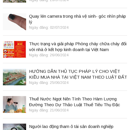
Quay lén camera trong nhà vệ sinh- góc nhìn pháp
lý
Ngày đăng: 02/07/2024
Thực trạng và giải pháp Phòng cháy chữa cháy đối
với nhà ở kết hợp kinh doanh tại Việt Nam
Ngày đăng: 26/06/2024
HƯỚNG DẪN THỦ TỤC PHÁP LÝ CHO VIỆT
KIỀU MUA NHÀ TẠI VIỆT NAM THEO LUẬT ĐẤT
ĐAI 2024
Ngày đăng: 25/06/2024
Thuế Nước Ngọt Nên Tính Theo Hàm Lượng
Đường Theo Dự Thảo Luật Thuế Tiêu Thụ Đặc
Biệt
Ngày đăng: 21/06/2024
Người lao động tham ô tài sản doanh nghiệp