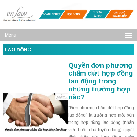
Menu
Toggl
LAO ĐỘNG
navig
Quyền đơn phương
chấm dứt hợp đồng
lao động trong
những trường hợp
nào?
“Đơn phương chấm dứt hợp đồng
lao động” là trường hợp một bên
trong hợp đồng lao động (nhân
viên hoặc nhà tuyển dụng) quyết
định chấm dứt hợp đồng trước