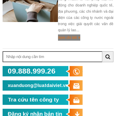
động cho doanh nghiệp quốc tế,
địa phương, các chi nhánh và đại
diện của các công ty nước ngoài
trong việc giải quyết các vấn đề
quản lý lao...
Xem chi tiết
Tìm
kiếm:
Sea
09.888.999.26
xuanduong@luatdaiviet.vn
Tra cứu tên công ty
Đăng ký nhận bản tin