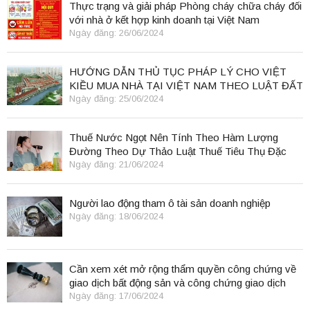
Thực trạng và giải pháp Phòng cháy chữa cháy đối
với nhà ở kết hợp kinh doanh tại Việt Nam
Ngày đăng: 26/06/2024
HƯỚNG DẪN THỦ TỤC PHÁP LÝ CHO VIỆT
KIỀU MUA NHÀ TẠI VIỆT NAM THEO LUẬT ĐẤT
ĐAI 2024
Ngày đăng: 25/06/2024
Thuế Nước Ngọt Nên Tính Theo Hàm Lượng
Đường Theo Dự Thảo Luật Thuế Tiêu Thụ Đặc
Biệt
Ngày đăng: 21/06/2024
Người lao động tham ô tài sản doanh nghiệp
Ngày đăng: 18/06/2024
Cần xem xét mở rộng thẩm quyền công chứng về
giao dịch bất động sản và công chứng giao dịch
điện tử.
Ngày đăng: 17/06/2024