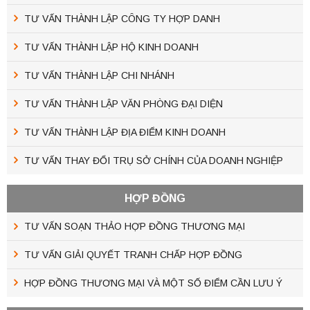
TƯ VẤN THÀNH LẬP CÔNG TY HỢP DANH
TƯ VẤN THÀNH LẬP HỘ KINH DOANH
TƯ VẤN THÀNH LẬP CHI NHÁNH
TƯ VẤN THÀNH LẬP VĂN PHÒNG ĐẠI DIỆN
TƯ VẤN THÀNH LẬP ĐỊA ĐIỂM KINH DOANH
TƯ VẤN THAY ĐỔI TRỤ SỞ CHÍNH CỦA DOANH NGHIỆP
HỢP ĐỒNG
TƯ VẤN SOẠN THẢO HỢP ĐỒNG THƯƠNG MẠI
TƯ VẤN GIẢI QUYẾT TRANH CHẤP HỢP ĐỒNG
HỢP ĐỒNG THƯƠNG MẠI VÀ MỘT SỐ ĐIỂM CẦN LƯU Ý