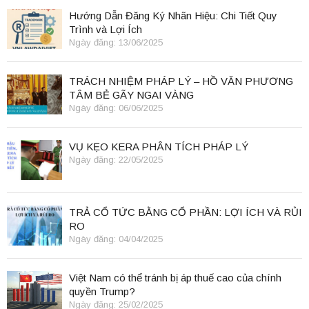
Hướng Dẫn Đăng Ký Nhãn Hiệu: Chi Tiết Quy
Trình và Lợi Ích
Ngày đăng: 13/06/2025
TRÁCH NHIỆM PHÁP LÝ – HỒ VĂN PHƯƠNG
TÂM BẺ GÃY NGAI VÀNG
Ngày đăng: 06/06/2025
VỤ KẸO KERA PHÂN TÍCH PHÁP LÝ
Ngày đăng: 22/05/2025
TRẢ CỔ TỨC BẰNG CỔ PHẦN: LỢI ÍCH VÀ RỦI
RO
Ngày đăng: 04/04/2025
Việt Nam có thể tránh bị áp thuế cao của chính
quyền Trump?
Ngày đăng: 25/02/2025