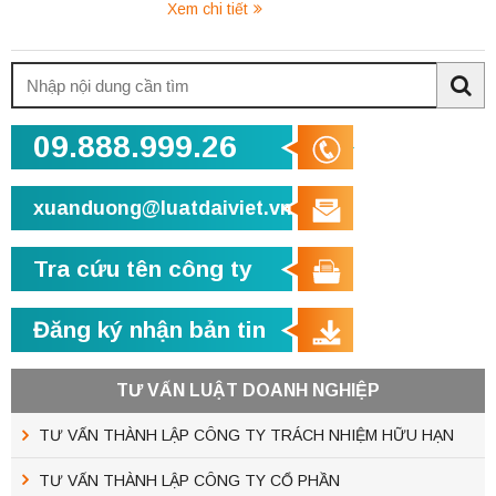
Xem chi tiết
Tìm
kiếm:
Sea
09.888.999.26
xuanduong@luatdaiviet.vn
Tra cứu tên công ty
Đăng ký nhận bản tin
TƯ VẤN LUẬT DOANH NGHIỆP
TƯ VẤN THÀNH LẬP CÔNG TY TRÁCH NHIỆM HỮU HẠN
TƯ VẤN THÀNH LẬP CÔNG TY CỔ PHẦN