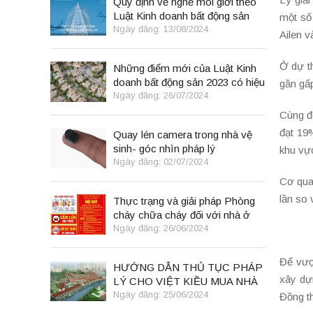
Quy định về nghề môi giới theo
Luật Kinh doanh bất động sản
một số
2023
Ngày đăng: 13/08/2024
Ailen v
Ở dự th
Những điểm mới của Luật Kinh
doanh bất động sản 2023 có hiệu
gần gấp
lực từ 01/8/2024
Ngày đăng: 26/07/2024
Cùng đó
đạt 19
Quay lén camera trong nhà vệ
sinh- góc nhìn pháp lý
khu vự
Ngày đăng: 02/07/2024
Cơ qua
lần so
Thực trạng và giải pháp Phòng
cháy chữa cháy đối với nhà ở
kết hợp kinh doanh tại Việt Nam
Ngày đăng: 26/06/2024
Để vượ
HƯỚNG DẪN THỦ TỤC PHÁP
xây dự
LÝ CHO VIỆT KIỀU MUA NHÀ
TẠI VIỆT NAM THEO LUẬT
Ngày đăng: 25/06/2024
Đồng th
ĐẤT ĐAI 2024