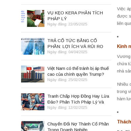
Việc á
VỤ KẸO KERA PHÂN TÍCH
được s
PHÁP LÝ
liên q
Ngày đăng: 22/05/2025
TRẢ CỔ TỨC BẰNG CỔ
PHẦN: LỢI ÍCH VÀ RỦI RO
Kinh 
Ngày đăng: 04/04/2025
Vương 
chứa t
Việt Nam có thể tránh bị áp thuế
nhà sản
cao của chính quyền Trump?
Ngày đăng: 25/02/2025
Nhiều 
trong 
Tranh Chấp Hợp Đồng Hay Lừa
hàm lượ
Đảo? Phân Tích Pháp Lý Và
Bài Học Kinh Doanh
Ngày đăng: 12/02/2025
Thách
Chuyển Đổi Nợ Thành Cổ Phần
Trong Doanh Nghiệp