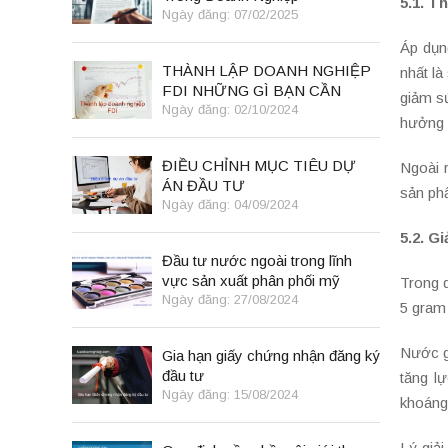
5.1. T
Ngày đăng: 07/02/2025
Áp dụn
THÀNH LẬP DOANH NGHIỆP
nhất là
FDI NHỮNG GÌ BẠN CẦN
giảm sứ
BIẾT
Ngày đăng: 02/10/2024
hưởng v
ĐIỀU CHỈNH MỤC TIÊU DỰ
Ngoài 
ÁN ĐẦU TƯ
sản ph
Ngày đăng: 04/09/2024
5.2. Gi
Đầu tư nước ngoài trong lĩnh
vực sản xuất phân phối mỹ
Trong d
phẩm
Ngày đăng: 27/08/2024
5 gram
Nước g
Gia hạn giấy chứng nhận đăng ký
đầu tư
tăng l
Ngày đăng: 15/08/2024
khoáng 
Lý giả