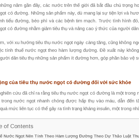
những năm gần đây, các nước trên thế giới đã bắt đầu chú trọng hơ
gọt có đường. Những sản phẩm này, dù mang lại sự tiện lợi và hương
nh tiểu đường, béo phì và các bệnh tim mạch. Trước tình hình đó, n
gọt có đường nhằm giảm tiêu thụ và nâng cao ý thức của người dân 
m, với xu hướng tiêu thụ nước ngọt ngày càng tăng, cũng không ngo
iệc tính thuế nước ngọt theo hàm lượng đường. Đề xuất này khôn
người dân tiêu thụ những sản phẩm ít đường hơn, góp phần bảo vệ 
ộng của tiêu thụ nước ngọt có đường đối với sức khỏe
nghiên cứu đã chỉ ra rằng tiêu thụ nước ngọt có đường là một trong
trong nước ngọt nhanh chóng được hấp thụ vào máu, dẫn đến tăng
uá mức liên tục có thể gây ra tình trạng kháng insulin, một trong n
e of Contents
ế Nước Ngọt Nên Tính Theo Hàm Lượng Đường Theo Dự Thảo Luật Thuế