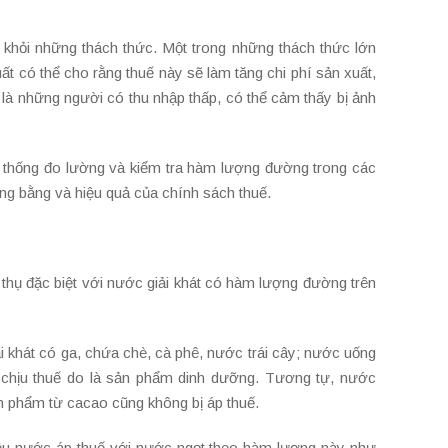
khỏi những thách thức. Một trong những thách thức lớn
ất có thể cho rằng thuế này sẽ làm tăng chi phí sản xuất,
 là những người có thu nhập thấp, có thể cảm thấy bị ảnh
hệ thống đo lường và kiểm tra hàm lượng đường trong các
g bằng và hiệu quả của chính sách thuế.
u thụ đặc biệt với nước giải khát có hàm lượng đường trên
khát có ga, chứa chè, cà phê, nước trái cây; nước uống
g chịu thuế do là sản phẩm dinh dưỡng. Tương tự, nước
ản phẩm từ cacao cũng không bị áp thuế.
hiều nước áp thuế với nước ngọt theo hàm lượng này như