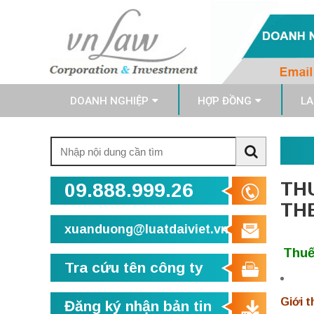
DOANH NGHIỆP
HỢP ĐỒNG
LA
Tìm
kiếm:
Search
TH
09.888.999.26
TH
xuanduong@luatdaiviet.vn
Thuế
Tra cứu tên công ty
Giới t
Đăng ký nhận bản tin