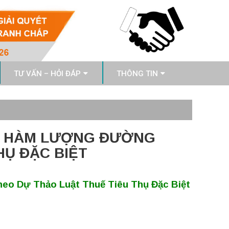
TƯ VẤN – HỎI ĐÁP
THÔNG TIN
O HÀM LƯỢNG ĐƯỜNG
HỤ ĐẶC BIỆT
o Dự Thảo Luật Thuế Tiêu Thụ Đặc Biệt