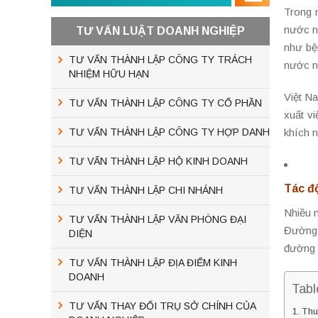
Trong 
nước n
TƯ VẤN LUẬT DOANH NGHIỆP
như bệ
TƯ VẤN THÀNH LẬP CÔNG TY TRÁCH
nước n
NHIỆM HỮU HẠN
Việt Na
TƯ VẤN THÀNH LẬP CÔNG TY CỔ PHẦN
xuất v
TƯ VẤN THÀNH LẬP CÔNG TY HỢP DANH
khích 
TƯ VẤN THÀNH LẬP HỘ KINH DOANH
Tác đ
TƯ VẤN THÀNH LẬP CHI NHÁNH
Nhiều 
TƯ VẤN THÀNH LẬP VĂN PHÒNG ĐẠI
Đường 
DIỆN
đường q
TƯ VẤN THÀNH LẬP ĐỊA ĐIỂM KINH
DOANH
Tabl
TƯ VẤN THAY ĐỔI TRỤ SỞ CHÍNH CỦA
Thu