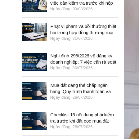
việc cần kiểm tra trước khi nộp
đơn
Ngày đăng: 03/08/2026
Phạt vi phạm và bồi thường thiệt
hại trong hợp đồng thương mại:
8 điểm cần kiểm tra
Ngày đăng: 31/07/2026
Nghị định 296/2026 về đăng ký
doanh nghiệp: 7 việc cần rà soát
Ngày đăng: 30/07/2026
Mua đất đang thế chấp ngân
hàng: Quy trình thanh toán và
giải chấp an toàn
Ngày đăng: 28/07/2026
Checklist 15 nội dung phải kiểm
tra trước khi đặt cọc mua đất
Ngày đăng: 28/07/2026