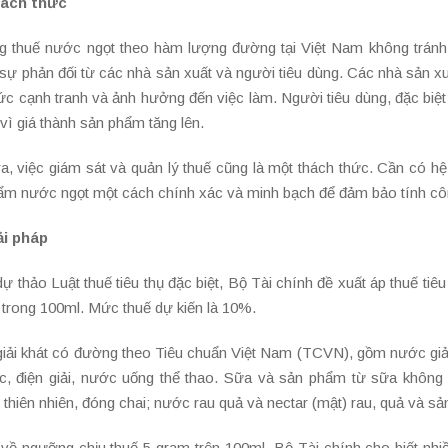
hách thức
g thuế nước ngọt theo hàm lượng đường tại Việt Nam không tránh 
 sự phản đối từ các nhà sản xuất và người tiêu dùng. Các nhà sản xu
c cạnh tranh và ảnh hưởng đến việc làm. Người tiêu dùng, đặc biệt
ì giá thành sản phẩm tăng lên.
ra, việc giám sát và quản lý thuế cũng là một thách thức. Cần có 
ẩm nước ngọt một cách chính xác và minh bạch để đảm bảo tính côn
ải pháp
ự thảo Luật thuế tiêu thụ đặc biệt, Bộ Tài chính đề xuất áp thuế tiê
 trong 100ml. Mức thuế dự kiến là 10%.
iải khát có đường theo Tiêu chuẩn Việt Nam (TCVN), gồm nước giải 
ực, điện giải, nước uống thể thao. Sữa và sản phẩm từ sữa khôn
thiên nhiên, đóng chai; nước rau quả và nectar (mật) rau, quả và s
i về ngưỡng chịu thuế 5 gram trên 100ml, Bộ Tài chính cho biết n