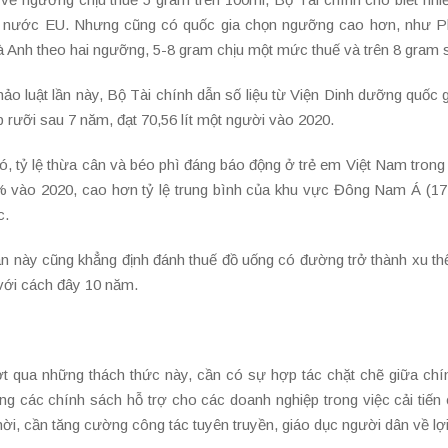
 nước EU. Nhưng cũng có quốc gia chọn ngưỡng cao hơn, như Phá
à Anh theo hai ngưỡng, 5-8 gram chịu một mức thuế và trên 8 gram s
ảo luật lần này, Bộ Tài chính dẫn số liệu từ Viện Dinh dưỡng quốc 
 rưỡi sau 7 năm, đạt 70,56 lít một người vào 2020.
, tỷ lệ thừa cân và béo phì đáng báo động ở trẻ em Việt Nam trong 
% vào 2020, cao hơn tỷ lệ trung bình của khu vực Đông Nam Á (17
c.
n này cũng khẳng định đánh thuế đồ uống có đường trở thành xu thế
 với cách đây 10 năm.
t qua những thách thức này, cần có sự hợp tác chặt chẽ giữa chí
ng các chính sách hỗ trợ cho các doanh nghiệp trong việc cải tiế
ời, cần tăng cường công tác tuyên truyền, giáo dục người dân về lợi