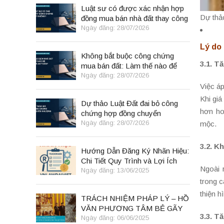
Luật sư có được xác nhận hợp
Dự thả
đồng mua bán nhà đất thay công
chứng viên không?
Ngày đăng: 28/07/2026
Lý do
Không bắt buộc công chứng
3.1. T
mua bán đất: Làm thế nào để
giao dịch vẫn an toàn?
Ngày đăng: 28/07/2026
Việc á
Khi gi
Dự thảo Luật Đất đai bỏ công
hơn ho
chứng hợp đồng chuyển
nhượng: Người mua nhà đất cần
Ngày đăng: 28/07/2026
mộc.
biết gì?
3.2. K
Hướng Dẫn Đăng Ký Nhãn Hiệu:
Chi Tiết Quy Trình và Lợi Ích
Ngoài 
Ngày đăng: 13/06/2025
trong 
thiện h
TRÁCH NHIỆM PHÁP LÝ – HỒ
VĂN PHƯƠNG TÂM BẺ GÃY
3.3. T
NGAI VÀNG
Ngày đăng: 06/06/2025