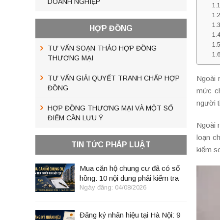
DOANH NGHIỆP
HỢP ĐỒNG
TƯ VẤN SOẠN THẢO HỢP ĐỒNG
THƯƠNG MẠI
TƯ VẤN GIẢI QUYẾT TRANH CHẤP HỢP
Ngoài 
ĐỒNG
mức ch
người 
HỢP ĐỒNG THƯƠNG MẠI VÀ MỘT SỐ
ĐIỂM CẦN LƯU Ý
Ngoài 
loạn c
TIN TỨC PHÁP LUẬT
kiểm so
Mua căn hộ chung cư đã có sổ
hồng: 10 nội dung phải kiểm tra
trước khi đặt cọc
Ngày đăng: 04/08/2026
Đăng ký nhãn hiệu tại Hà Nội: 9