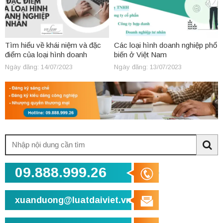
Tìm hiểu về khái niệm và đặc
Các loại hình doanh nghiệp phổ
điểm của loại hình doanh
biến ở Việt Nam
nghiệp tư nhân
Ngày đăng: 14/07/2023
Ngày đăng: 13/07/2023
Tìm
kiếm:
Sea
09.888.999.26
xuanduong@luatdaiviet.vn