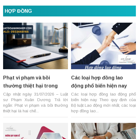
HỢP ĐỒNG
Phạt vi phạm và bồi
Các loại hợp đồng lao
thường thiệt hại trong
động phổ biến hiện nay
hợp đồng thương mại: 8
Cập nhật ngày 31/07/2026 – Luật
Các loại hợp đồng lao động phổ
sư Phạm Xuân Dương. Trả lời
biến hiện nay Theo quy định của
điểm cần kiểm tra
ngắn: Phạt vi phạm và bồi thường
Bộ luật Lao động mới nhất, các loại
thiệt hại là hai chế...
hợp đồng lao...