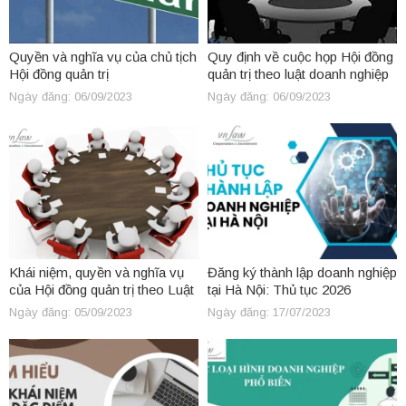
Quyền và nghĩa vụ của chủ tịch
Quy định về cuộc họp Hội đồng
Hội đồng quản trị
quản trị theo luật doanh nghiệp
Ngày đăng: 06/09/2023
Ngày đăng: 06/09/2023
Khái niệm, quyền và nghĩa vụ
Đăng ký thành lập doanh nghiệp
của Hội đồng quản trị theo Luật
tại Hà Nội: Thủ tục 2026
doanh nghiệp 2020
Ngày đăng: 05/09/2023
Ngày đăng: 17/07/2023