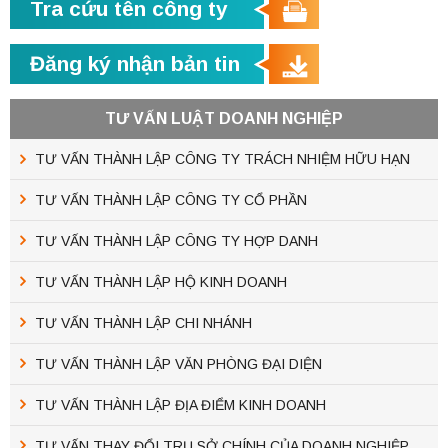
Tra cứu tên công ty
Đăng ký nhận bản tin
TƯ VẤN LUẬT DOANH NGHIỆP
TƯ VẤN THÀNH LẬP CÔNG TY TRÁCH NHIỆM HỮU HẠN
TƯ VẤN THÀNH LẬP CÔNG TY CỔ PHẦN
TƯ VẤN THÀNH LẬP CÔNG TY HỢP DANH
TƯ VẤN THÀNH LẬP HỘ KINH DOANH
TƯ VẤN THÀNH LẬP CHI NHÁNH
TƯ VẤN THÀNH LẬP VĂN PHÒNG ĐẠI DIỆN
TƯ VẤN THÀNH LẬP ĐỊA ĐIỂM KINH DOANH
TƯ VẤN THAY ĐỔI TRỤ SỞ CHÍNH CỦA DOANH NGHIỆP