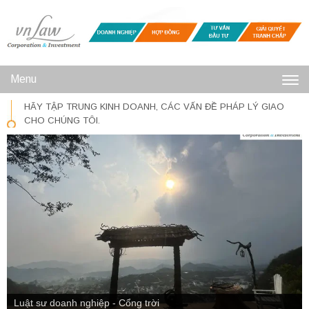
Menu
Toggl
HÃY TẬP TRUNG KINH DOANH, CÁC VẤN ĐỀ PHÁP LÝ GIAO
navig
CHO CHÚNG TÔI.
Luật sư doanh nghiệp- Đỉnh fansifan