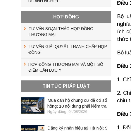
DOANH NGHIỆP
Điều 
Bộ lu
HỢP ĐỒNG
nghĩa
TƯ VẤN SOẠN THẢO HỢP ĐỒNG
ích c
THƯƠNG MẠI
thức 
TƯ VẤN GIẢI QUYẾT TRANH CHẤP HỢP
Bộ lu
ĐỒNG
HỢP ĐỒNG THƯƠNG MẠI VÀ MỘT SỐ
Điều 
ĐIỂM CẦN LƯU Ý
1. Ch
TIN TỨC PHÁP LUẬT
2. Ch
chịu 
Mua căn hộ chung cư đã có sổ
hồng: 10 nội dung phải kiểm tra
trước khi đặt cọc
Ngày đăng: 04/08/2026
Điều 
1. Đố
Đăng ký nhãn hiệu tại Hà Nội: 9