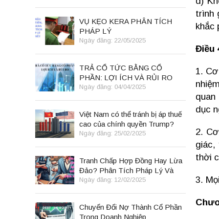
d) Kh
trình
VỤ KẸO KERA PHÂN TÍCH
khắc 
PHÁP LÝ
Ngày đăng: 22/05/2025
Điều 
TRẢ CỔ TỨC BẰNG CỔ
1. Cơ
PHẦN: LỢI ÍCH VÀ RỦI RO
nhiệm
Ngày đăng: 04/04/2025
quan 
dục n
Việt Nam có thể tránh bị áp thuế
cao của chính quyền Trump?
2. Cơ
Ngày đăng: 25/02/2025
giác,
thời 
Tranh Chấp Hợp Đồng Hay Lừa
Đảo? Phân Tích Pháp Lý Và
3. Mọ
Bài Học Kinh Doanh
Ngày đăng: 12/02/2025
Chươ
Chuyển Đổi Nợ Thành Cổ Phần
Trong Doanh Nghiệp