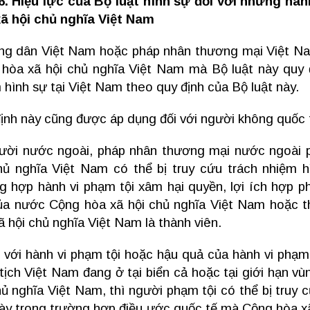
6. Hiệu lực của Bộ luật hình sự đối với những hà
ã hội chủ nghĩa Việt Nam
ng dân Việt Nam hoặc pháp nhân thương mại Việt Nam
hòa xã hội chủ nghĩa Việt Nam mà Bộ luật này quy đị
 hình sự tại Việt Nam theo quy định của Bộ luật này.
ịnh này cũng được áp dụng đối với người không quốc 
ười nước ngoài, pháp nhân thương mại nước ngoài p
hủ nghĩa Việt Nam có thể bị truy cứu trách nhiệm h
g hợp hành vi phạm tội xâm hại quyền, lợi ích hợp 
ủa nước Cộng hòa xã hội chủ nghĩa Việt Nam hoặc t
ã hội chủ nghĩa Việt Nam là thành viên.
i với hành vi phạm tội hoặc hậu quả của hành vi phạm 
tịch Việt Nam đang ở tại biển cả hoặc tại giới hạn v
hủ nghĩa Việt Nam, thì người phạm tội có thể bị truy 
này trong trường hợp điều ước quốc tế mà Cộng hòa xã