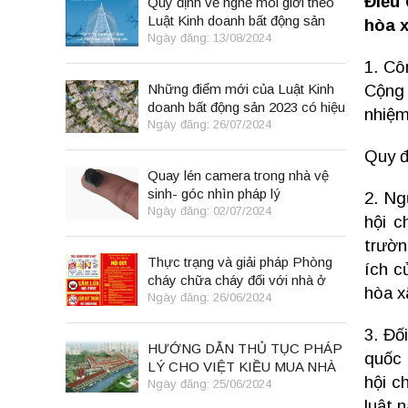
Điều 
Quy định về nghề môi giới theo
Luật Kinh doanh bất động sản
hòa x
2023
Ngày đăng: 13/08/2024
1. Cô
Những điểm mới của Luật Kinh
Cộng 
doanh bất động sản 2023 có hiệu
nhiệm
lực từ 01/8/2024
Ngày đăng: 26/07/2024
Quy đ
Quay lén camera trong nhà vệ
sinh- góc nhìn pháp lý
2. Ng
Ngày đăng: 02/07/2024
hội c
trườn
Thực trạng và giải pháp Phòng
ích c
cháy chữa cháy đối với nhà ở
hòa x
kết hợp kinh doanh tại Việt Nam
Ngày đăng: 26/06/2024
3. Đố
HƯỚNG DẪN THỦ TỤC PHÁP
quốc 
LÝ CHO VIỆT KIỀU MUA NHÀ
hội c
TẠI VIỆT NAM THEO LUẬT
Ngày đăng: 25/06/2024
ĐẤT ĐAI 2024
luật 