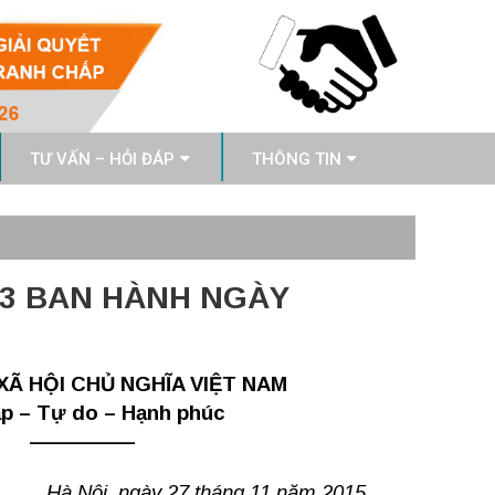
TƯ VẤN – HỎI ĐÁP
THÔNG TIN
13 BAN HÀNH NGÀY
Ã HỘI CHỦ NGHĨA VIỆT NAM
ập – Tự do – Hạnh phúc
—————
Hà Nội, ngày 27 tháng 11 năm 2015