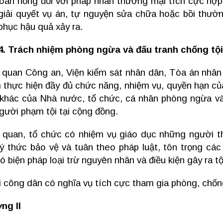
oan hồng đối với pháp nhân thương mại tích cực hợp 
 giải quyết vụ án, tự nguyện sửa chữa hoặc bồi thườ
phục hậu quả xảy ra.
4. Trách nhiệm phòng ngừa và đấu tranh chống tộ
 quan Công an, Viện kiểm sát nhân dân, Tòa án nhân
 thực hiện đầy đủ chức năng, nhiệm vụ, quyền hạn củ
khác của Nhà nước, tổ chức, cá nhân phòng ngừa và 
gười phạm tội tại cộng đồng.
 quan, tổ chức có nhiệm vụ giáo dục những người t
 ý thức bảo vệ và tuân theo pháp luật, tôn trọng các
có biện pháp loại trừ nguyên nhân và điều kiện gây ra 
i công dân có nghĩa vụ tích cực tham gia phòng, chốn
ng II