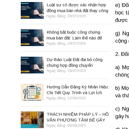
e) Đố
Luật sư có được xác nhận hợp
đồng mua bán nhà đất thay công
học t
chứng viên không?
Ngày đăng: 28/07/2026
được 
Không bắt buộc công chứng
g) Ng
mua bán đất: Làm thế nào để
cộng 
giao dịch vẫn an toàn?
Ngày đăng: 28/07/2026
2. Đố
Dự thảo Luật Đất đai bỏ công
chứng hợp đồng chuyển
a) Mọ
nhượng: Người mua nhà đất cần
Ngày đăng: 28/07/2026
chóng
biết gì?
Hướng Dẫn Đăng Ký Nhãn Hiệu:
b) Mọ
Chi Tiết Quy Trình và Lợi Ích
và th
Ngày đăng: 13/06/2025
c) Ng
TRÁCH NHIỆM PHÁP LÝ – HỒ
gây h
VĂN PHƯƠNG TÂM BẺ GÃY
NGAI VÀNG
Ngày đăng: 06/06/2025