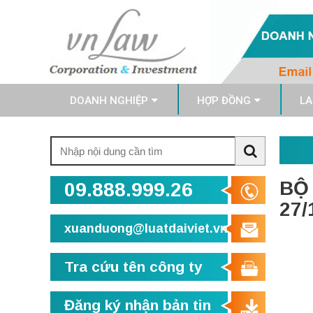
DOANH NGHIỆP
HỢP ĐỒNG
LA
Tìm
kiếm:
Search
BỘ
09.888.999.26
27/
xuanduong@luatdaiviet.vn
Tra cứu tên công ty
Đăng ký nhận bản tin