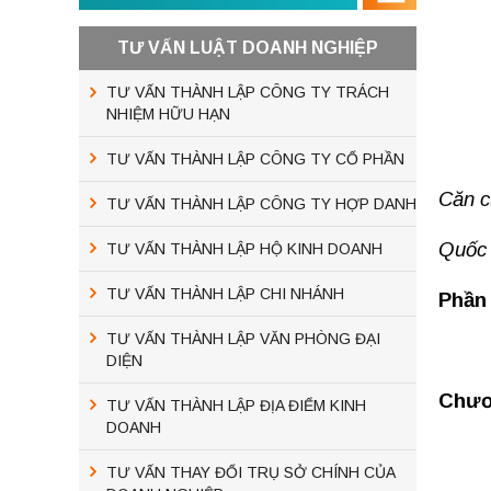
TƯ VẤN LUẬT DOANH NGHIỆP
TƯ VẤN THÀNH LẬP CÔNG TY TRÁCH
NHIỆM HỮU HẠN
TƯ VẤN THÀNH LẬP CÔNG TY CỔ PHẦN
Căn c
TƯ VẤN THÀNH LẬP CÔNG TY HỢP DANH
Quốc 
TƯ VẤN THÀNH LẬP HỘ KINH DOANH
TƯ VẤN THÀNH LẬP CHI NHÁNH
Phần
TƯ VẤN THÀNH LẬP VĂN PHÒNG ĐẠI
DIỆN
Chươ
TƯ VẤN THÀNH LẬP ĐỊA ĐIỂM KINH
DOANH
TƯ VẤN THAY ĐỔI TRỤ SỞ CHÍNH CỦA