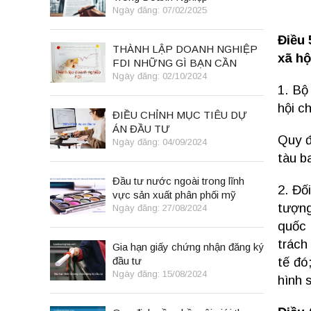
Ngày đăng: 07/02/2025
Điều 
THÀNH LẬP DOANH NGHIỆP
xã hộ
FDI NHỮNG GÌ BẠN CẦN
BIẾT
Ngày đăng: 02/10/2024
1. Bộ
hội c
ĐIỀU CHỈNH MỤC TIÊU DỰ
ÁN ĐẦU TƯ
Quy đ
Ngày đăng: 04/09/2024
tàu b
Đầu tư nước ngoài trong lĩnh
2. Đố
vực sản xuất phân phối mỹ
tượng
phẩm
Ngày đăng: 27/08/2024
quốc 
trách
Gia hạn giấy chứng nhận đăng ký
đầu tư
tế đó
Ngày đăng: 15/08/2024
hình 