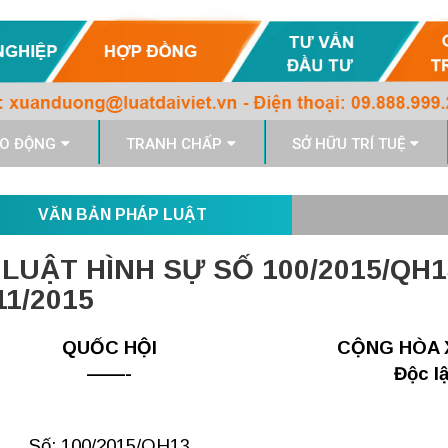
O ĐỘNG
TRANH CHẤP
SỞ HỮU TRÍ TUỆ
VĂN BẢN PHÁP LUẬT
 LUẬT HÌNH SỰ SỐ 100/2015/QH
11/2015
QUỐC HỘI
CỘNG HÒA X
——-
Độc l
Số: 100/2015/QH13