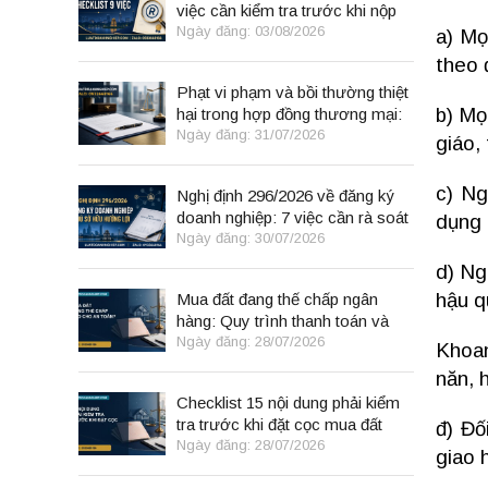
việc cần kiểm tra trước khi nộp
đơn
Ngày đăng: 03/08/2026
a) Mọ
theo 
Phạt vi phạm và bồi thường thiệt
b) Mọ
hại trong hợp đồng thương mại:
8 điểm cần kiểm tra
Ngày đăng: 31/07/2026
giáo, 
c) Ng
Nghị định 296/2026 về đăng ký
doanh nghiệp: 7 việc cần rà soát
dụng 
Ngày đăng: 30/07/2026
d) Ng
hậu q
Mua đất đang thế chấp ngân
hàng: Quy trình thanh toán và
giải chấp an toàn
Ngày đăng: 28/07/2026
Khoan
năn, 
Checklist 15 nội dung phải kiểm
tra trước khi đặt cọc mua đất
đ) Đố
Ngày đăng: 28/07/2026
giao 