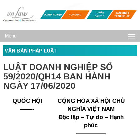
Menu
Toggl
VĂN BẢN PHÁP LUẬT
navig
LUẬT DOANH NGHIỆP SỐ
59/2020/QH14 BAN HÀNH
NGÀY 17/06/2020
QUỐC HỘI
CỘNG HÒA XÃ HỘI CHỦ
——-
NGHĨA VIỆT NAM
Độc lập – Tự do – Hạnh
phúc
—————