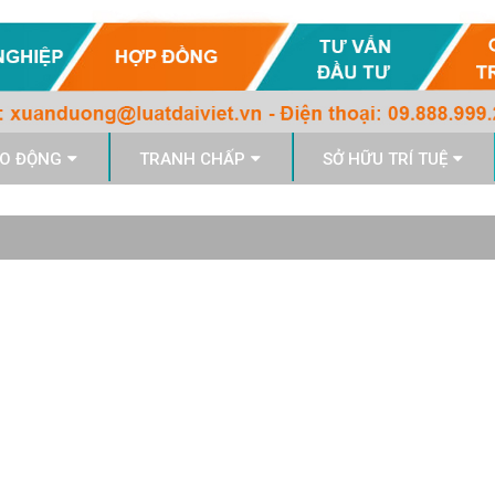
O ĐỘNG
TRANH CHẤP
SỞ HỮU TRÍ TUỆ