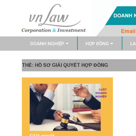
DOANH NGHIỆP
HỢP ĐỒNG
LA
THẺ: HỒ SƠ GIẢI QUYẾT HỢP ĐỒNG