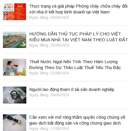
Thực trạng và giải pháp Phòng cháy chữa cháy đối
với nhà ở kết hợp kinh doanh tại Việt Nam
Ngày đăng: 26/06/2024
HƯỚNG DẪN THỦ TỤC PHÁP LÝ CHO VIỆT
KIỀU MUA NHÀ TẠI VIỆT NAM THEO LUẬT ĐẤT
ĐAI 2024
Ngày đăng: 25/06/2024
Thuế Nước Ngọt Nên Tính Theo Hàm Lượng
Đường Theo Dự Thảo Luật Thuế Tiêu Thụ Đặc
Biệt
Ngày đăng: 21/06/2024
Người lao động tham ô tài sản doanh nghiệp
Ngày đăng: 18/06/2024
Cần xem xét mở rộng thẩm quyền công chứng về
giao dịch bất động sản và công chứng giao dịch
điện tử.
Ngày đăng: 17/06/2024