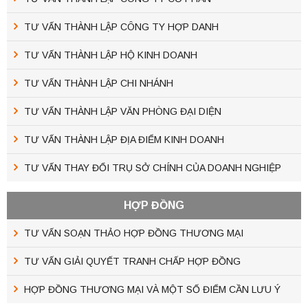
TƯ VẤN THÀNH LẬP CÔNG TY HỢP DANH
TƯ VẤN THÀNH LẬP HỘ KINH DOANH
TƯ VẤN THÀNH LẬP CHI NHÁNH
TƯ VẤN THÀNH LẬP VĂN PHÒNG ĐẠI DIỆN
TƯ VẤN THÀNH LẬP ĐỊA ĐIỂM KINH DOANH
TƯ VẤN THAY ĐỔI TRỤ SỞ CHÍNH CỦA DOANH NGHIỆP
HỢP ĐỒNG
TƯ VẤN SOẠN THẢO HỢP ĐỒNG THƯƠNG MẠI
TƯ VẤN GIẢI QUYẾT TRANH CHẤP HỢP ĐỒNG
HỢP ĐỒNG THƯƠNG MẠI VÀ MỘT SỐ ĐIỂM CẦN LƯU Ý