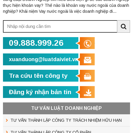
thực hiện khoản vay? Thế nào là khoản vay nước ngoài của doanh
nghiệp? Khái niệm Vay nước ngoài là việc doanh nghiệp đi...
Tìm
kiếm:
Sea
09.888.999.26
xuanduong@luatdaiviet.vn
Tra cứu tên công ty
Đăng ký nhận bản tin
TƯ VẤN LUẬT DOANH NGHIỆP
TƯ VẤN THÀNH LẬP CÔNG TY TRÁCH NHIỆM HỮU HẠN
TƯ VẤN THÀNH LẬP CÔNG TY CỔ PHẦN