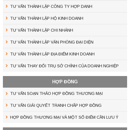
TƯ VẤN THÀNH LẬP CÔNG TY HỢP DANH
TƯ VẤN THÀNH LẬP HỘ KINH DOANH
TƯ VẤN THÀNH LẬP CHI NHÁNH
TƯ VẤN THÀNH LẬP VĂN PHÒNG ĐẠI DIỆN
TƯ VẤN THÀNH LẬP ĐỊA ĐIỂM KINH DOANH
TƯ VẤN THAY ĐỔI TRỤ SỞ CHÍNH CỦA DOANH NGHIỆP
HỢP ĐỒNG
TƯ VẤN SOẠN THẢO HỢP ĐỒNG THƯƠNG MẠI
TƯ VẤN GIẢI QUYẾT TRANH CHẤP HỢP ĐỒNG
HỢP ĐỒNG THƯƠNG MẠI VÀ MỘT SỐ ĐIỂM CẦN LƯU Ý