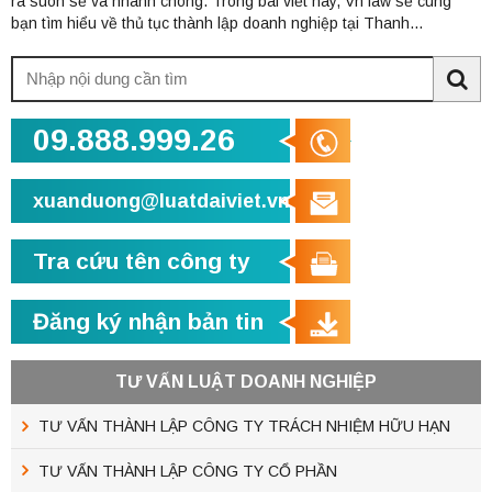
ra suôn sẻ và nhanh chóng. Trong bài viết này, Vn law sẽ cùng
bạn tìm hiểu về thủ tục thành lập doanh nghiệp tại Thanh...
Tìm
kiếm:
Sea
09.888.999.26
xuanduong@luatdaiviet.vn
Tra cứu tên công ty
Đăng ký nhận bản tin
TƯ VẤN LUẬT DOANH NGHIỆP
TƯ VẤN THÀNH LẬP CÔNG TY TRÁCH NHIỆM HỮU HẠN
TƯ VẤN THÀNH LẬP CÔNG TY CỔ PHẦN