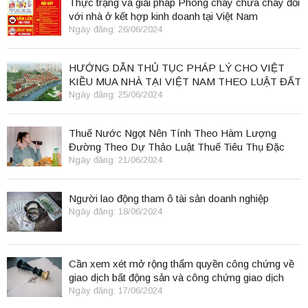
Thực trạng và giải pháp Phòng cháy chữa cháy đối
với nhà ở kết hợp kinh doanh tại Việt Nam
Ngày đăng: 26/06/2024
HƯỚNG DẪN THỦ TỤC PHÁP LÝ CHO VIỆT
KIỀU MUA NHÀ TẠI VIỆT NAM THEO LUẬT ĐẤT
ĐAI 2024
Ngày đăng: 25/06/2024
Thuế Nước Ngọt Nên Tính Theo Hàm Lượng
Đường Theo Dự Thảo Luật Thuế Tiêu Thụ Đặc
Biệt
Ngày đăng: 21/06/2024
Người lao động tham ô tài sản doanh nghiệp
Ngày đăng: 18/06/2024
Cần xem xét mở rộng thẩm quyền công chứng về
giao dịch bất động sản và công chứng giao dịch
điện tử.
Ngày đăng: 17/06/2024