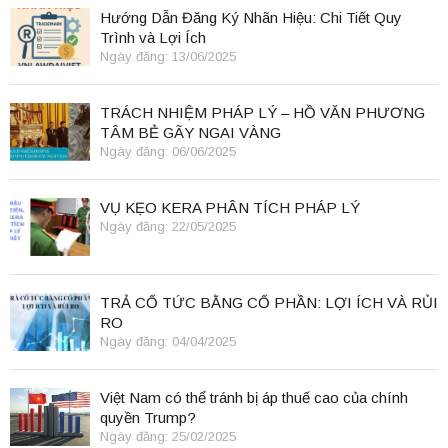
Hướng Dẫn Đăng Ký Nhãn Hiệu: Chi Tiết Quy
Trình và Lợi Ích
Ngày đăng: 13/06/2025
TRÁCH NHIỆM PHÁP LÝ – HỒ VĂN PHƯƠNG
TÂM BẺ GÃY NGAI VÀNG
Ngày đăng: 06/06/2025
VỤ KẸO KERA PHÂN TÍCH PHÁP LÝ
Ngày đăng: 22/05/2025
TRẢ CỔ TỨC BẰNG CỔ PHẦN: LỢI ÍCH VÀ RỦI
RO
Ngày đăng: 04/04/2025
Việt Nam có thể tránh bị áp thuế cao của chính
quyền Trump?
Ngày đăng: 25/02/2025