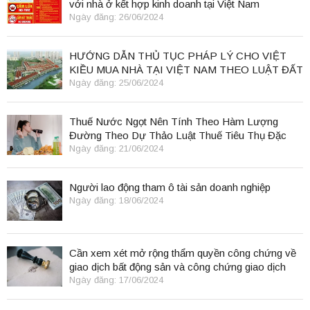
với nhà ở kết hợp kinh doanh tại Việt Nam
Ngày đăng: 26/06/2024
HƯỚNG DẪN THỦ TỤC PHÁP LÝ CHO VIỆT
KIỀU MUA NHÀ TẠI VIỆT NAM THEO LUẬT ĐẤT
ĐAI 2024
Ngày đăng: 25/06/2024
Thuế Nước Ngọt Nên Tính Theo Hàm Lượng
Đường Theo Dự Thảo Luật Thuế Tiêu Thụ Đặc
Biệt
Ngày đăng: 21/06/2024
Người lao động tham ô tài sản doanh nghiệp
Ngày đăng: 18/06/2024
Cần xem xét mở rộng thẩm quyền công chứng về
giao dịch bất động sản và công chứng giao dịch
điện tử.
Ngày đăng: 17/06/2024