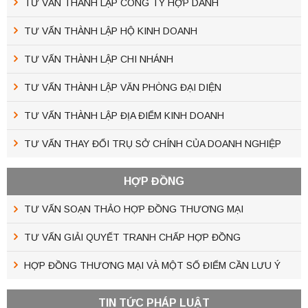
TƯ VẤN THÀNH LẬP CÔNG TY HỢP DANH
TƯ VẤN THÀNH LẬP HỘ KINH DOANH
TƯ VẤN THÀNH LẬP CHI NHÁNH
TƯ VẤN THÀNH LẬP VĂN PHÒNG ĐẠI DIỆN
TƯ VẤN THÀNH LẬP ĐỊA ĐIỂM KINH DOANH
TƯ VẤN THAY ĐỔI TRỤ SỞ CHÍNH CỦA DOANH NGHIỆP
HỢP ĐỒNG
TƯ VẤN SOẠN THẢO HỢP ĐỒNG THƯƠNG MẠI
TƯ VẤN GIẢI QUYẾT TRANH CHẤP HỢP ĐỒNG
HỢP ĐỒNG THƯƠNG MẠI VÀ MỘT SỐ ĐIỂM CẦN LƯU Ý
TIN TỨC PHÁP LUẬT