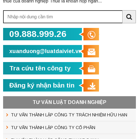
thuế của doanh nghiệp Thuế là khoản nộp ngân...
Tìm
kiếm:
Sea
09.888.999.26
xuanduong@luatdaiviet.vn
Tra cứu tên công ty
Đăng ký nhận bản tin
TƯ VẤN LUẬT DOANH NGHIỆP
TƯ VẤN THÀNH LẬP CÔNG TY TRÁCH NHIỆM HỮU HẠN
TƯ VẤN THÀNH LẬP CÔNG TY CỔ PHẦN