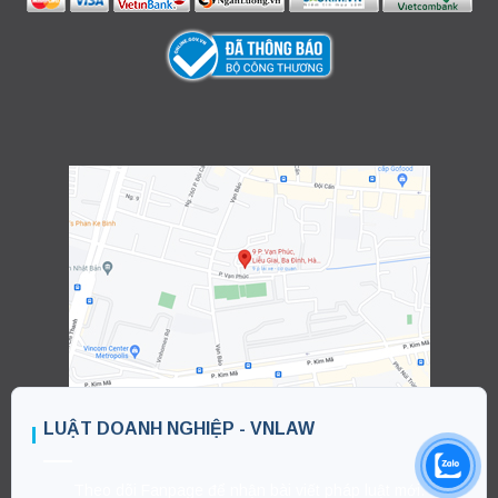
LUẬT DOANH NGHIỆP - VNLAW
Theo dõi Fanpage để nhận bài viết pháp luật mới.