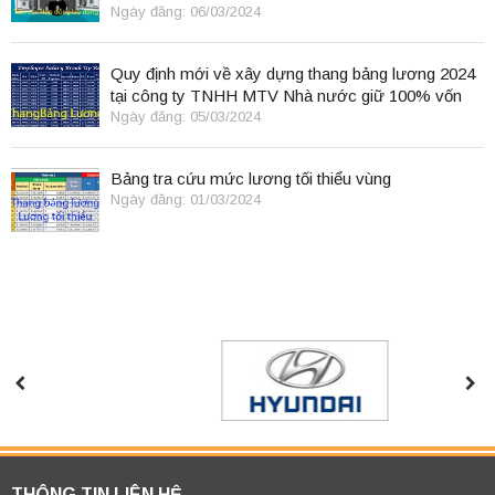
Ngày đăng: 06/03/2024
Quy định mới về xây dựng thang bảng lương 2024
tại công ty TNHH MTV Nhà nước giữ 100% vốn
điều lệ
Ngày đăng: 05/03/2024
Bảng tra cứu mức lương tối thiểu vùng
Ngày đăng: 01/03/2024
THÔNG TIN LIÊN HỆ