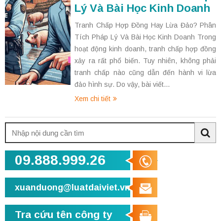
Lý Và Bài Học Kinh Doanh
Tranh Chấp Hợp Đồng Hay Lừa Đảo? Phân
Tích Pháp Lý Và Bài Học Kinh Doanh Trong
hoạt động kinh doanh, tranh chấp hợp đồng
xảy ra rất phổ biến. Tuy nhiên, không phải
tranh chấp nào cũng dẫn đến hành vi lừa
đảo hình sự. Do vậy, bài viết...
Xem chi tiết
Tìm
kiếm:
Sea
09.888.999.26
xuanduong@luatdaiviet.vn
Tra cứu tên công ty