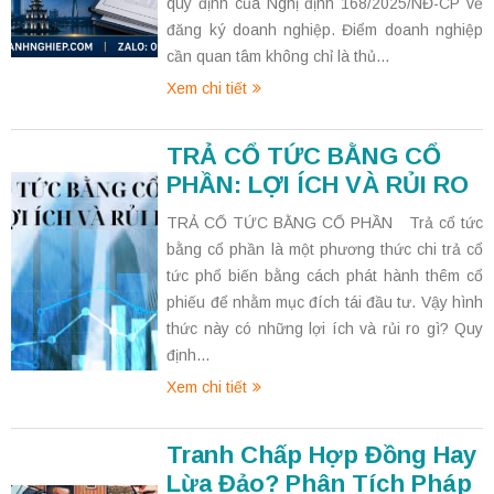
quy định của Nghị định 168/2025/NĐ-CP về
đăng ký doanh nghiệp. Điểm doanh nghiệp
cần quan tâm không chỉ là thủ...
Xem chi tiết
TRẢ CỔ TỨC BẰNG CỔ
PHẦN: LỢI ÍCH VÀ RỦI RO
TRẢ CỔ TỨC BẰNG CỔ PHẦN Trả cổ tức
bằng cổ phần là một phương thức chi trả cổ
tức phổ biến bằng cách phát hành thêm cổ
phiếu để nhằm mục đích tái đầu tư. Vậy hình
thức này có những lợi ích và rủi ro gì? Quy
định...
Xem chi tiết
Tranh Chấp Hợp Đồng Hay
Lừa Đảo? Phân Tích Pháp