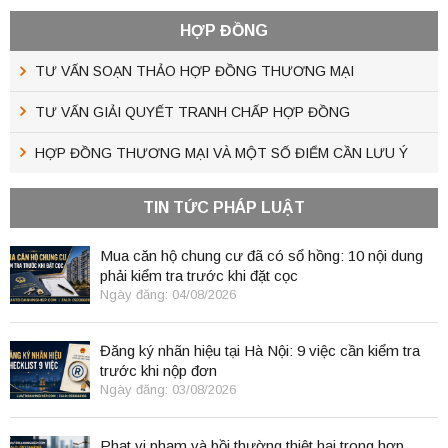
HỢP ĐỒNG
TƯ VẤN SOẠN THẢO HỢP ĐỒNG THƯƠNG MẠI
TƯ VẤN GIẢI QUYẾT TRANH CHẤP HỢP ĐỒNG
HỢP ĐỒNG THƯƠNG MẠI VÀ MỘT SỐ ĐIỂM CẦN LƯU Ý
TIN TỨC PHÁP LUẬT
Mua căn hộ chung cư đã có sổ hồng: 10 nội dung
phải kiểm tra trước khi đặt cọc
Ngày đăng: 04/08/2026
Đăng ký nhãn hiệu tại Hà Nội: 9 việc cần kiểm tra
trước khi nộp đơn
Ngày đăng: 03/08/2026
Phạt vi phạm và bồi thường thiệt hại trong hợp