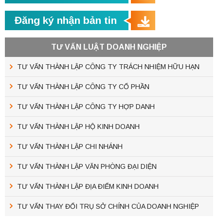
Đăng ký nhận bản tin
TƯ VẤN LUẬT DOANH NGHIỆP
TƯ VẤN THÀNH LẬP CÔNG TY TRÁCH NHIỆM HỮU HẠN
TƯ VẤN THÀNH LẬP CÔNG TY CỔ PHẦN
TƯ VẤN THÀNH LẬP CÔNG TY HỢP DANH
TƯ VẤN THÀNH LẬP HỘ KINH DOANH
TƯ VẤN THÀNH LẬP CHI NHÁNH
TƯ VẤN THÀNH LẬP VĂN PHÒNG ĐẠI DIỆN
TƯ VẤN THÀNH LẬP ĐỊA ĐIỂM KINH DOANH
TƯ VẤN THAY ĐỔI TRỤ SỞ CHÍNH CỦA DOANH NGHIỆP