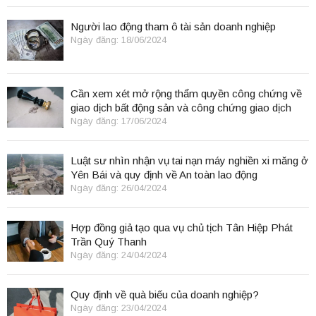
Người lao động tham ô tài sản doanh nghiệp
Ngày đăng: 18/06/2024
Cần xem xét mở rộng thẩm quyền công chứng về
giao dịch bất động sản và công chứng giao dịch
điện tử.
Ngày đăng: 17/06/2024
Luật sư nhìn nhận vụ tai nạn máy nghiền xi măng ở
Yên Bái và quy định về An toàn lao động
Ngày đăng: 26/04/2024
Hợp đồng giả tạo qua vụ chủ tịch Tân Hiệp Phát
Trần Quý Thanh
Ngày đăng: 24/04/2024
Quy định về quà biếu của doanh nghiệp?
Ngày đăng: 23/04/2024