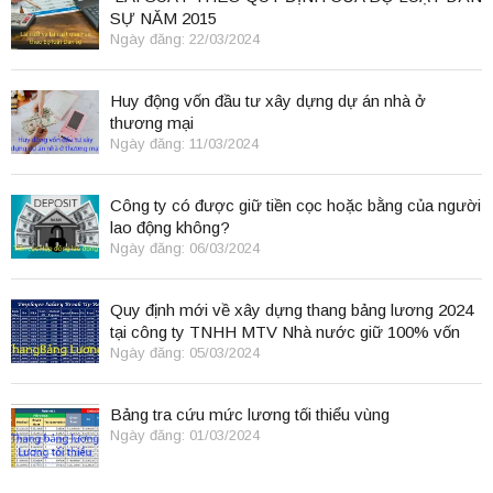
SỰ NĂM 2015
Ngày đăng: 22/03/2024
Huy động vốn đầu tư xây dựng dự án nhà ở
thương mại
Ngày đăng: 11/03/2024
Công ty có được giữ tiền cọc hoặc bằng của người
lao động không?
Ngày đăng: 06/03/2024
Quy định mới về xây dựng thang bảng lương 2024
tại công ty TNHH MTV Nhà nước giữ 100% vốn
điều lệ
Ngày đăng: 05/03/2024
Bảng tra cứu mức lương tối thiểu vùng
Ngày đăng: 01/03/2024