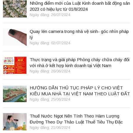
Những điểm mới của Luật Kinh doanh bất động sản
2023 có hiệu lực từ 01/8/2024
Ngày đăng: 26/07/2024
Quay lén camera trong nhà vệ sinh- góc nhìn pháp
lý
Ngày đăng: 02/07/2024
Thực trạng và giải pháp Phòng cháy chữa cháy đối
với nhà ở kết hợp kinh doanh tại Việt Nam
Ngày đăng: 26/06/2024
HƯỚNG DẪN THỦ TỤC PHÁP LÝ CHO VIỆT
KIỀU MUA NHÀ TẠI VIỆT NAM THEO LUẬT ĐẤT
ĐAI 2024
Ngày đăng: 25/06/2024
Thuế Nước Ngọt Nên Tính Theo Hàm Lượng
Đường Theo Dự Thảo Luật Thuế Tiêu Thụ Đặc
Biệt
Ngày đăng: 21/06/2024