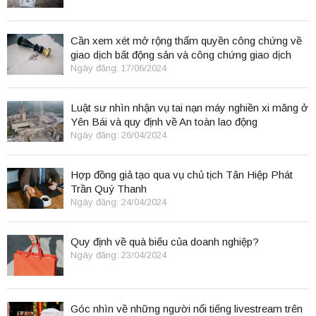
Cần xem xét mở rộng thẩm quyền công chứng về
giao dịch bất động sản và công chứng giao dịch
điện tử.
Ngày đăng: 17/06/2024
Luật sư nhìn nhận vụ tai nạn máy nghiền xi măng ở
Yên Bái và quy định về An toàn lao động
Ngày đăng: 26/04/2024
Hợp đồng giả tạo qua vụ chủ tịch Tân Hiệp Phát
Trần Quý Thanh
Ngày đăng: 24/04/2024
Quy định về quà biếu của doanh nghiệp?
Ngày đăng: 23/04/2024
Góc nhìn về những người nổi tiếng livestream trên