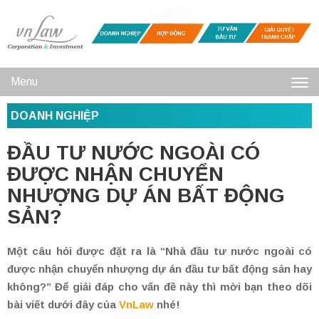
Menu
Toggl
DOANH NGHIỆP
navig
ĐẦU TƯ NƯỚC NGOÀI CÓ
ĐƯỢC NHẬN CHUYỂN
NHƯỢNG DỰ ÁN BẤT ĐỘNG
SẢN?
Một câu hỏi được đặt ra là “Nhà đầu tư nước ngoài có
được nhận chuyển nhượng dự án đầu tư bất động sản hay
không?” Để giải đáp cho vấn đề này thì mời bạn theo dõi
bài viết dưới đây của
VnLaw
nhé!