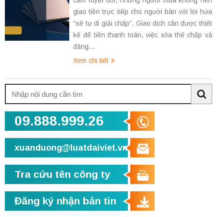
cấm tuyệt đối, nhưng người mua không nên
giao tiền trực tiếp cho người bán với lời hứa
“sẽ tự đi giải chấp”. Giao dịch cần được thiết
kế để tiền thanh toán, việc xóa thế chấp và
đăng...
Xem chi tiết
Tìm
kiếm:
Sea
09.888.999.26
xuanduong@luatdaiviet.vn
Tra cứu tên công ty
Đăng ký nhận bản tin