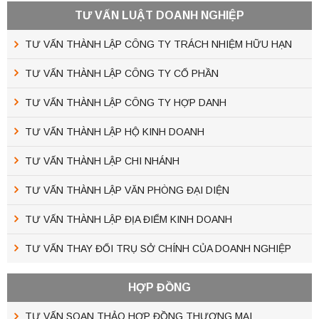
TƯ VẤN LUẬT DOANH NGHIỆP
TƯ VẤN THÀNH LẬP CÔNG TY TRÁCH NHIỆM HỮU HẠN
TƯ VẤN THÀNH LẬP CÔNG TY CỔ PHẦN
TƯ VẤN THÀNH LẬP CÔNG TY HỢP DANH
TƯ VẤN THÀNH LẬP HỘ KINH DOANH
TƯ VẤN THÀNH LẬP CHI NHÁNH
TƯ VẤN THÀNH LẬP VĂN PHÒNG ĐẠI DIỆN
TƯ VẤN THÀNH LẬP ĐỊA ĐIỂM KINH DOANH
TƯ VẤN THAY ĐỔI TRỤ SỞ CHÍNH CỦA DOANH NGHIỆP
HỢP ĐỒNG
TƯ VẤN SOẠN THẢO HỢP ĐỒNG THƯƠNG MẠI