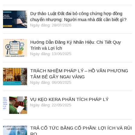
Dự thảo Luật Đất đai bỏ công chứng hợp đồng
chuyển nhượng: Người mua nhà đất cần biết gì?
Ngày đăng: 28/07/2026
Hướng Dẫn Đăng Ký Nhãn Hiệu: Chi Tiết Quy
Trình và Lợi Ích
Ngày đăng: 13/06/2025
TRÁCH NHIỆM PHÁP LÝ – HỒ VĂN PHƯƠNG
TÂM BẺ GÃY NGAI VÀNG
Ngày đăng: 06/06/2025
VỤ KẸO KERA PHÂN TÍCH PHÁP LÝ
Ngày đăng: 22/05/2025
TRẢ CỔ TỨC BẰNG CỔ PHẦN: LỢI ÍCH VÀ RỦI
RO