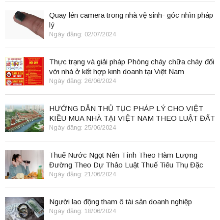
Quay lén camera trong nhà vệ sinh- góc nhìn pháp
lý
Ngày đăng: 02/07/2024
Thực trạng và giải pháp Phòng cháy chữa cháy đối
với nhà ở kết hợp kinh doanh tại Việt Nam
Ngày đăng: 26/06/2024
HƯỚNG DẪN THỦ TỤC PHÁP LÝ CHO VIỆT
KIỀU MUA NHÀ TẠI VIỆT NAM THEO LUẬT ĐẤT
ĐAI 2024
Ngày đăng: 25/06/2024
Thuế Nước Ngọt Nên Tính Theo Hàm Lượng
Đường Theo Dự Thảo Luật Thuế Tiêu Thụ Đặc
Biệt
Ngày đăng: 21/06/2024
Người lao động tham ô tài sản doanh nghiệp
Ngày đăng: 18/06/2024