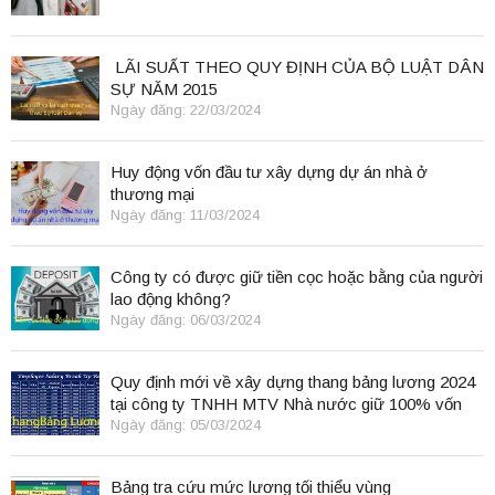
LÃI SUẤT THEO QUY ĐỊNH CỦA BỘ LUẬT DÂN
SỰ NĂM 2015
Ngày đăng: 22/03/2024
Huy động vốn đầu tư xây dựng dự án nhà ở
thương mại
Ngày đăng: 11/03/2024
Công ty có được giữ tiền cọc hoặc bằng của người
lao động không?
Ngày đăng: 06/03/2024
Quy định mới về xây dựng thang bảng lương 2024
tại công ty TNHH MTV Nhà nước giữ 100% vốn
điều lệ
Ngày đăng: 05/03/2024
Bảng tra cứu mức lương tối thiểu vùng