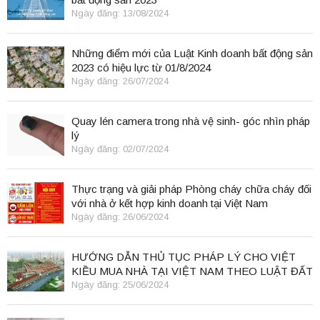
Ngày đăng: 13/08/2024
Những điểm mới của Luật Kinh doanh bất động sản
2023 có hiệu lực từ 01/8/2024
Ngày đăng: 26/07/2024
Quay lén camera trong nhà vệ sinh- góc nhìn pháp
lý
Ngày đăng: 02/07/2024
Thực trạng và giải pháp Phòng cháy chữa cháy đối
với nhà ở kết hợp kinh doanh tại Việt Nam
Ngày đăng: 26/06/2024
HƯỚNG DẪN THỦ TỤC PHÁP LÝ CHO VIỆT
KIỀU MUA NHÀ TẠI VIỆT NAM THEO LUẬT ĐẤT
ĐAI 2024
Ngày đăng: 25/06/2024