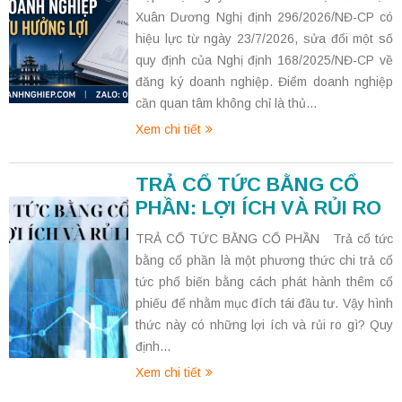
Xuân Dương Nghị định 296/2026/NĐ-CP có
hiệu lực từ ngày 23/7/2026, sửa đổi một số
quy định của Nghị định 168/2025/NĐ-CP về
đăng ký doanh nghiệp. Điểm doanh nghiệp
cần quan tâm không chỉ là thủ...
Xem chi tiết
TRẢ CỔ TỨC BẰNG CỔ
PHẦN: LỢI ÍCH VÀ RỦI RO
TRẢ CỔ TỨC BẰNG CỔ PHẦN Trả cổ tức
bằng cổ phần là một phương thức chi trả cổ
tức phổ biến bằng cách phát hành thêm cổ
phiếu để nhằm mục đích tái đầu tư. Vậy hình
thức này có những lợi ích và rủi ro gì? Quy
định...
Xem chi tiết