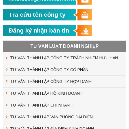
Tra cứu tên công ty
Đăng ký nhận bản tin
TƯ VẤN LUẬT DOANH NGHIỆP
TƯ VẤN THÀNH LẬP CÔNG TY TRÁCH NHIỆM HỮU HẠN
TƯ VẤN THÀNH LẬP CÔNG TY CỔ PHẦN
TƯ VẤN THÀNH LẬP CÔNG TY HỢP DANH
TƯ VẤN THÀNH LẬP HỘ KINH DOANH
TƯ VẤN THÀNH LẬP CHI NHÁNH
TƯ VẤN THÀNH LẬP VĂN PHÒNG ĐẠI DIỆN
TƯ VẤN THÀNH LẬP ĐỊA ĐIỂM KINH DOANH