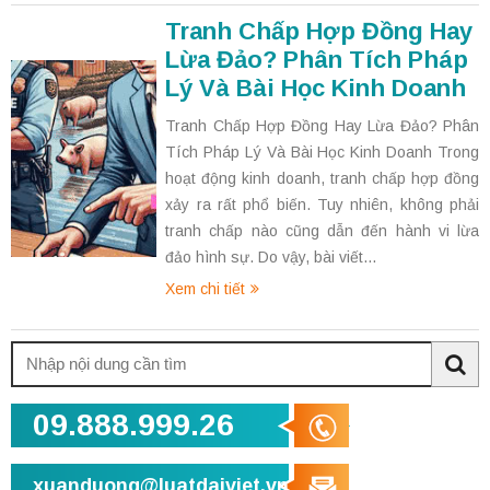
Tranh Chấp Hợp Đồng Hay
Lừa Đảo? Phân Tích Pháp
Lý Và Bài Học Kinh Doanh
Tranh Chấp Hợp Đồng Hay Lừa Đảo? Phân
Tích Pháp Lý Và Bài Học Kinh Doanh Trong
hoạt động kinh doanh, tranh chấp hợp đồng
xảy ra rất phổ biến. Tuy nhiên, không phải
tranh chấp nào cũng dẫn đến hành vi lừa
đảo hình sự. Do vậy, bài viết...
Xem chi tiết
Tìm
kiếm:
Sea
09.888.999.26
xuanduong@luatdaiviet.vn