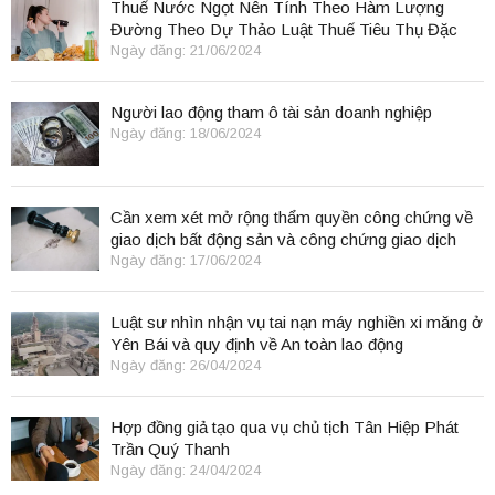
Thuế Nước Ngọt Nên Tính Theo Hàm Lượng
Đường Theo Dự Thảo Luật Thuế Tiêu Thụ Đặc
Biệt
Ngày đăng: 21/06/2024
Người lao động tham ô tài sản doanh nghiệp
Ngày đăng: 18/06/2024
Cần xem xét mở rộng thẩm quyền công chứng về
giao dịch bất động sản và công chứng giao dịch
điện tử.
Ngày đăng: 17/06/2024
Luật sư nhìn nhận vụ tai nạn máy nghiền xi măng ở
Yên Bái và quy định về An toàn lao động
Ngày đăng: 26/04/2024
Hợp đồng giả tạo qua vụ chủ tịch Tân Hiệp Phát
Trần Quý Thanh
Ngày đăng: 24/04/2024