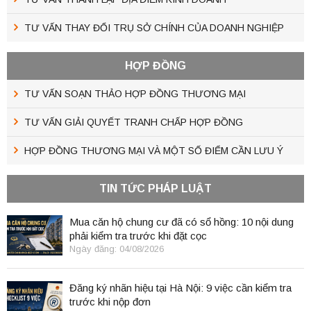
TƯ VẤN THAY ĐỔI TRỤ SỞ CHÍNH CỦA DOANH NGHIỆP
HỢP ĐỒNG
TƯ VẤN SOẠN THẢO HỢP ĐỒNG THƯƠNG MẠI
TƯ VẤN GIẢI QUYẾT TRANH CHẤP HỢP ĐỒNG
HỢP ĐỒNG THƯƠNG MẠI VÀ MỘT SỐ ĐIỂM CẦN LƯU Ý
TIN TỨC PHÁP LUẬT
Mua căn hộ chung cư đã có sổ hồng: 10 nội dung
phải kiểm tra trước khi đặt cọc
Ngày đăng: 04/08/2026
Đăng ký nhãn hiệu tại Hà Nội: 9 việc cần kiểm tra
trước khi nộp đơn