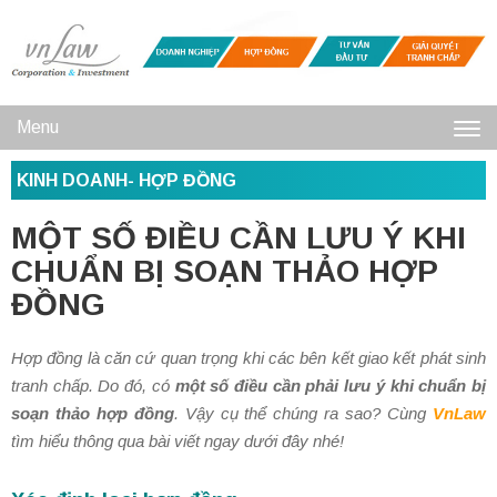
Menu
Toggl
KINH DOANH- HỢP ĐỒNG
navig
MỘT SỐ ĐIỀU CẦN LƯU Ý KHI
CHUẨN BỊ SOẠN THẢO HỢP
ĐỒNG
Hợp đồng là căn cứ quan trọng khi các bên kết giao kết phát sinh
tranh chấp. Do đó, có
một số điều cần phải lưu ý khi chuẩn bị
soạn thảo hợp đồng
. Vậy cụ thể chúng ra sao? Cùng
VnLaw
tìm hiểu thông qua bài viết ngay dưới đây nhé!