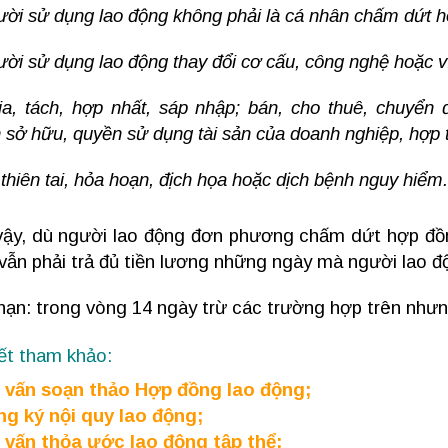
ười sử dụng lao động không phải là cá nhân chấm dứt h
ười sử dụng lao động thay đổi cơ cấu, công nghệ hoặc vì 
ia, tách, hợp nhất, sáp nhập; bán, cho thuê, chuyển
 sở hữu, quyền sử dụng tài sản của doanh nghiệp, hợp t
 thiên tai, hỏa hoạn, địch họa hoặc dịch bệnh nguy hiểm.
ậy, dù người lao động đơn phương chấm dứt hợp đồng
vẫn phải trả đủ tiền lương những ngày mà người lao 
hạn: trong vòng 14 ngày trừ các trường hợp trên như
iết tham khảo:
 vấn soạn thảo Hợp đồng lao động;
ng ký nội quy lao động;
 vấn thỏa ước lao động tập thể;