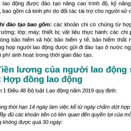
 lao động được đào tạo nâng cao trình độ, kỹ năng
, bao gồm cả kinh phí do đối tác tài trợ cho người sử 
hí đào tạo bao gồm:
các khoản chi có chứng từ hợp 
trường; lớp; máy; thiết bị; vật liệu thực hành; các ch
đóng bảo hiểm xã hội; bảo hiểm y tế, bảo hiểm thất 
g hợp người lao động được gửi đi đào tạo ở nước ngoà
hi phí sinh hoạt trong thời gian đào tạo.
Tiền lương của người lao độn
 Hợp đồng lao động
 1 Điều 48 Bộ luật Lao động năm 2019 quy định:
ong thời hạn 14 ngày làm việc kể từ ngày chấm dứt hợp
đầy đủ các khoản tiền có liên quan đến quyền lợi của mỗ
 không được quá 30 ngày: