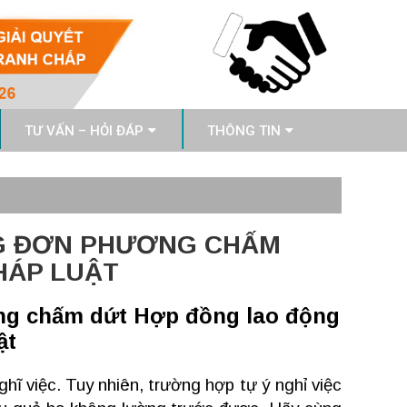
TƯ VẤN – HỎI ĐÁP
THÔNG TIN
NG ĐƠN PHƯƠNG CHẤM
HÁP LUẬT
ng chấm dứt Hợp đồng lao động
ật
hĩ việc. Tuy nhiên, trường hợp tự ý nghỉ việc