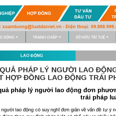
O ĐỘNG
TRANH CHẤP
SỞ HỮU TRÍ TUỆ
LAO ĐỘNG
 QUẢ PHÁP LÝ NGƯỜI LAO ĐỘ
T HỢP ĐỒNG LAO ĐỘNG TRÁI P
quả pháp lý người lao động đơn phươ
trái pháp lu
 người lao động có suy nghĩ đơn giản về vấn đề tự ý ng