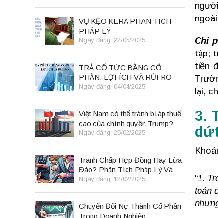
người
ngoài
VỤ KẸO KERA PHÂN TÍCH
PHÁP LÝ
Chi p
Ngày đăng: 22/05/2025
tập; 
tiền 
TRẢ CỔ TỨC BẰNG CỔ
PHẦN: LỢI ÍCH VÀ RỦI RO
Trườn
Ngày đăng: 04/04/2025
lại, c
3. 
Việt Nam có thể tránh bị áp thuế
cao của chính quyền Trump?
dứt
Ngày đăng: 25/02/2025
Khoản
Tranh Chấp Hợp Đồng Hay Lừa
Đảo? Phân Tích Pháp Lý Và
“
1. Tr
Bài Học Kinh Doanh
Ngày đăng: 12/02/2025
toán 
nhưng
Chuyển Đổi Nợ Thành Cổ Phần
Trong Doanh Nghiệp