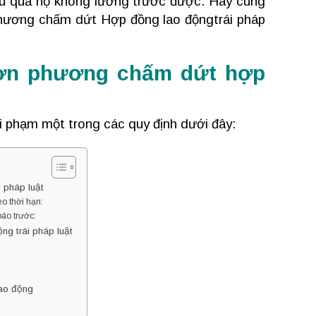
hậu quả họ không lường trước được. Hãy cùng
 phương chấm dứt Hợp đồng lao độngtrái pháp
đơn phương chấm dứt hợp
 phạm một trong các quy định dưới đây:
 pháp luật
o thời hạn:
áo trước:
g trái pháp luật
lao động