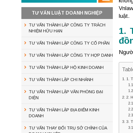
không
Vnlaw
TƯ VẤN LUẬT DOANH NGHIỆP
luật.
TƯ VẤN THÀNH LẬP CÔNG TY TRÁCH
1.
NHIỆM HỮU HẠN
đồn
TƯ VẤN THÀNH LẬP CÔNG TY CỔ PHẦN
Người
TƯ VẤN THÀNH LẬP CÔNG TY HỢP DANH
TƯ VẤN THÀNH LẬP HỘ KINH DOANH
Tabl
1. 
TƯ VẤN THÀNH LẬP CHI NHÁNH
TƯ VẤN THÀNH LẬP VĂN PHÒNG ĐẠI
2. 
DIỆN
TƯ VẤN THÀNH LẬP ĐỊA ĐIỂM KINH
DOANH
3. 
TƯ VẤN THAY ĐỔI TRỤ SỞ CHÍNH CỦA