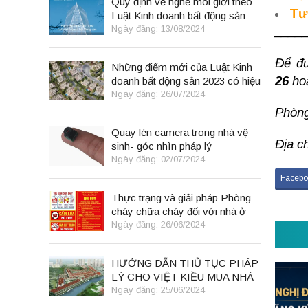
Quy định về nghề môi giới theo
Tư
Luật Kinh doanh bất động sản
2023
Ngày đăng: 13/08/2024
____
Để đư
Những điểm mới của Luật Kinh
26
ho
doanh bất động sản 2023 có hiệu
lực từ 01/8/2024
Ngày đăng: 26/07/2024
Phòng
Quay lén camera trong nhà vệ
Địa c
sinh- góc nhìn pháp lý
Ngày đăng: 02/07/2024
Facebo
Thực trạng và giải pháp Phòng
cháy chữa cháy đối với nhà ở
kết hợp kinh doanh tại Việt Nam
Ngày đăng: 26/06/2024
HƯỚNG DẪN THỦ TỤC PHÁP
LÝ CHO VIỆT KIỀU MUA NHÀ
TẠI VIỆT NAM THEO LUẬT
Ngày đăng: 25/06/2024
ĐẤT ĐAI 2024