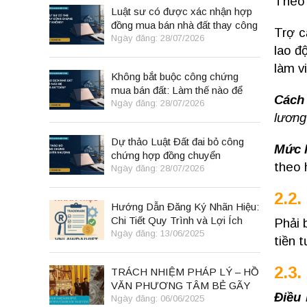
Theo 
Luật sư có được xác nhận hợp
đồng mua bán nhà đất thay công
Trợ c
chứng viên không?
Ngày đăng: 28/07/2026
lao đ
làm v
Không bắt buộc công chứng
mua bán đất: Làm thế nào để
Cách 
giao dịch vẫn an toàn?
Ngày đăng: 28/07/2026
lương 
Dự thảo Luật Đất đai bỏ công
Mức l
chứng hợp đồng chuyển
theo 
nhượng: Người mua nhà đất cần
Ngày đăng: 28/07/2026
biết gì?
2.2
Hướng Dẫn Đăng Ký Nhãn Hiệu:
Chi Tiết Quy Trình và Lợi Ích
Phải 
Ngày đăng: 13/06/2025
tiền 
2.3.
TRÁCH NHIỆM PHÁP LÝ – HỒ
VĂN PHƯƠNG TÂM BẺ GÃY
Điều 
NGAI VÀNG
Ngày đăng: 06/06/2025