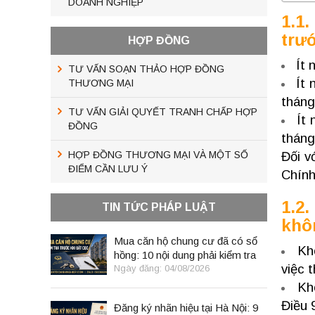
DOANH NGHIỆP
1.1
trướ
HỢP ĐỒNG
Ít 
TƯ VẤN SOẠN THẢO HỢP ĐỒNG
Ít 
THƯƠNG MẠI
tháng
TƯ VẤN GIẢI QUYẾT TRANH CHẤP HỢP
Ít
ĐỒNG
tháng
HỢP ĐỒNG THƯƠNG MẠI VÀ MỘT SỐ
Đối v
ĐIỂM CẦN LƯU Ý
Chính
1.2
TIN TỨC PHÁP LUẬT
khô
Mua căn hộ chung cư đã có sổ
Kh
hồng: 10 nội dung phải kiểm tra
việc 
trước khi đặt cọc
Ngày đăng: 04/08/2026
Kh
Điều 
Đăng ký nhãn hiệu tại Hà Nội: 9