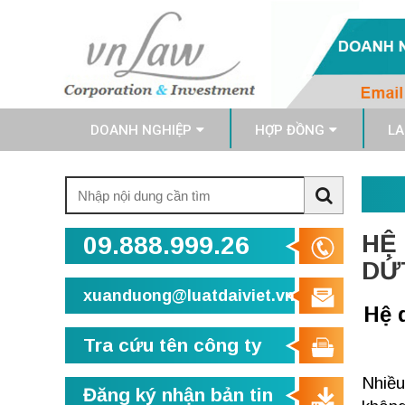
DOANH NGHIỆP
HỢP ĐỒNG
LA
Tìm
kiếm:
Search
HỆ
09.888.999.26
DỨ
xuanduong@luatdaiviet.vn
Hệ 
Tra cứu tên công ty
Nhiều
Đăng ký nhận bản tin