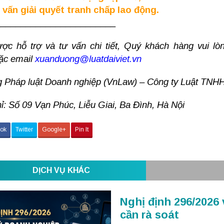
 vấn giải quyết tranh chấp lao động.
________________________
ợc hỗ trợ và tư vấn chi tiết, Quý khách hàng vui lòn
ặc email
xuanduong@luatdaiviet.vn
 Pháp luật Doanh nghiệp (VnLaw) – Công ty Luật TNHH
hỉ: Số 09 Vạn Phúc, Liễu Giai, Ba Đình, Hà Nội
ok
Twitter
Google+
Pin It
DỊCH VỤ KHÁC
Nghị định 296/2026 
cần rà soát