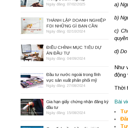
a) Ng
Ngày đăng: 07/02/2025
b) Ng
THÀNH LẬP DOANH NGHIỆP
FDI NHỮNG GÌ BẠN CẦN
c) Ch
BIẾT
Ngày đăng: 02/10/2024
quyền
ĐIỀU CHỈNH MỤC TIÊU DỰ
d) Do
ÁN ĐẦU TƯ
Ngày đăng: 04/09/2024
Như v
động 
Đầu tư nước ngoài trong lĩnh
vực sản xuất phân phối mỹ
phẩm
Ngày đăng: 27/08/2024
Thời 
Bài v
Gia hạn giấy chứng nhận đăng ký
đầu tư
Tư
Ngày đăng: 15/08/2024
Đă
Tư