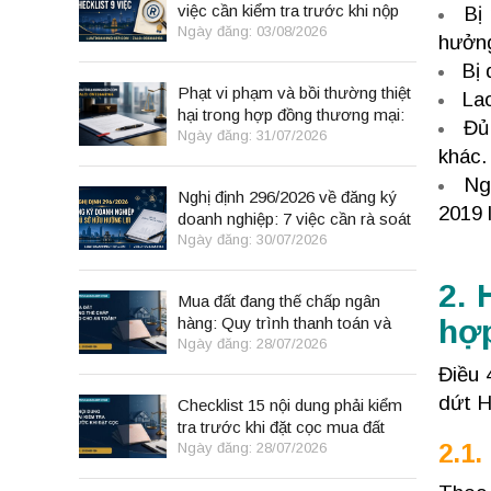
việc cần kiểm tra trước khi nộp
Bị
đơn
Ngày đăng: 03/08/2026
hưởng
Bị 
Phạt vi phạm và bồi thường thiệt
Lao
hại trong hợp đồng thương mại:
Đủ
8 điểm cần kiểm tra
Ngày đăng: 31/07/2026
khác.
Ng
Nghị định 296/2026 về đăng ký
2019 
doanh nghiệp: 7 việc cần rà soát
Ngày đăng: 30/07/2026
2. 
Mua đất đang thế chấp ngân
hàng: Quy trình thanh toán và
hợp
giải chấp an toàn
Ngày đăng: 28/07/2026
Điều 
dứt H
Checklist 15 nội dung phải kiểm
tra trước khi đặt cọc mua đất
2.1.
Ngày đăng: 28/07/2026