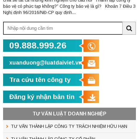
bảo vệ có phức tạp không?” Công ty bảo vệ là gì? Khoản 7 Điều 3
Nghị định 96/2016/NĐ-CP quy định...
Tìm
kiếm:
Sea
09.888.999.26
xuanduong@luatdaiviet.vn
Tra cứu tên công ty
Đăng ký nhận bản tin
TƯ VẤN LUẬT DOANH NGHIỆP
TƯ VẤN THÀNH LẬP CÔNG TY TRÁCH NHIỆM HỮU HẠN
TƯ VẤN THÀNH LẬP CÔNG TY CỔ PHẦN