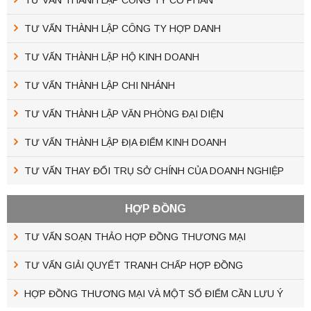
TƯ VẤN THÀNH LẬP CÔNG TY HỢP DANH
TƯ VẤN THÀNH LẬP HỘ KINH DOANH
TƯ VẤN THÀNH LẬP CHI NHÁNH
TƯ VẤN THÀNH LẬP VĂN PHÒNG ĐẠI DIỆN
TƯ VẤN THÀNH LẬP ĐỊA ĐIỂM KINH DOANH
TƯ VẤN THAY ĐỔI TRỤ SỞ CHÍNH CỦA DOANH NGHIỆP
HỢP ĐỒNG
TƯ VẤN SOẠN THẢO HỢP ĐỒNG THƯƠNG MẠI
TƯ VẤN GIẢI QUYẾT TRANH CHẤP HỢP ĐỒNG
HỢP ĐỒNG THƯƠNG MẠI VÀ MỘT SỐ ĐIỂM CẦN LƯU Ý