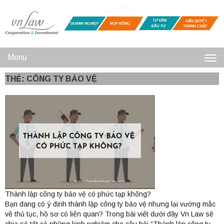
Menu
Toggl
THẺ: CÔNG TY BẢO VỆ
navig
Thành lập công ty bảo vệ có phức tạp không?
Bạn đang có ý định thành lập công ty bảo vệ nhưng lại vướng mắc
về thủ tục, hồ sơ có liên quan? Trong bài viết dưới đây Vn Law sẽ
chia sẻ tất cả những kinh nghiệm cho câu hỏi “Thành lập công ty