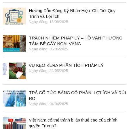
Hướng Dẫn Đăng Ký Nhãn Hiệu: Chi Tiết Quy
Trình và Lợi Ích
Ngày đăng: 13/06/2025
TRÁCH NHIỆM PHÁP LÝ – HỒ VĂN PHƯƠNG
TÂM BẺ GÃY NGAI VÀNG
Ngày đăng: 06/06/2025
VỤ KẸO KERA PHÂN TÍCH PHÁP LÝ
Ngày đăng: 22/05/2025
TRẢ CỔ TỨC BẰNG CỔ PHẦN: LỢI ÍCH VÀ RỦI
RO
Ngày đăng: 04/04/2025
Việt Nam có thể tránh bị áp thuế cao của chính
quyền Trump?