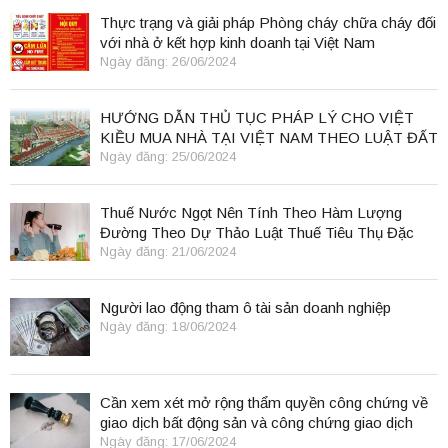
Thực trạng và giải pháp Phòng cháy chữa cháy đối
với nhà ở kết hợp kinh doanh tại Việt Nam
Ngày đăng: 26/06/2024
HƯỚNG DẪN THỦ TỤC PHÁP LÝ CHO VIỆT
KIỀU MUA NHÀ TẠI VIỆT NAM THEO LUẬT ĐẤT
ĐAI 2024
Ngày đăng: 25/06/2024
Thuế Nước Ngọt Nên Tính Theo Hàm Lượng
Đường Theo Dự Thảo Luật Thuế Tiêu Thụ Đặc
Biệt
Ngày đăng: 21/06/2024
Người lao động tham ô tài sản doanh nghiệp
Ngày đăng: 18/06/2024
Cần xem xét mở rộng thẩm quyền công chứng về
giao dịch bất động sản và công chứng giao dịch
điện tử.
Ngày đăng: 17/06/2024