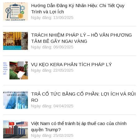
Hướng Dẫn Đăng Ký Nhãn Hiệu: Chi Tiết Quy
Trình và Lợi Ích
Ngày đăng: 13/06/2025
TRÁCH NHIỆM PHÁP LÝ – HỒ VĂN PHƯƠNG
TÂM BẺ GÃY NGAI VÀNG
Ngày đăng: 06/06/2025
VỤ KẸO KERA PHÂN TÍCH PHÁP LÝ
Ngày đăng: 22/05/2025
TRẢ CỔ TỨC BẰNG CỔ PHẦN: LỢI ÍCH VÀ RỦI
RO
Ngày đăng: 04/04/2025
Việt Nam có thể tránh bị áp thuế cao của chính
quyền Trump?
Ngày đăng: 25/02/2025