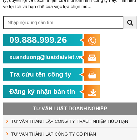
lý, quyền lợi và trách nhiệm của mỗi loại hình công ty này. Tìm hiểu
về lợi ích và hạn chế của việc lựa chọn mô...
Tìm
kiếm:
Sea
09.888.999.26
xuanduong@luatdaiviet.vn
Tra cứu tên công ty
Đăng ký nhận bản tin
TƯ VẤN LUẬT DOANH NGHIỆP
TƯ VẤN THÀNH LẬP CÔNG TY TRÁCH NHIỆM HỮU HẠN
TƯ VẤN THÀNH LẬP CÔNG TY CỔ PHẦN