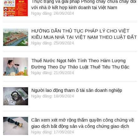
Thực trạng và giải pháp Phòng cháy chữa cháy đối
với nhà ở kết hợp kinh doanh tại Việt Nam
Ngày đăng: 26/06/2024
HƯỚNG DẪN THỦ TỤC PHÁP LÝ CHO VIỆT
KIỀU MUA NHÀ TẠI VIỆT NAM THEO LUẬT ĐẤT
ĐAI 2024
Ngày đăng: 25/06/2024
Thuế Nước Ngọt Nên Tính Theo Hàm Lượng
Đường Theo Dự Thảo Luật Thuế Tiêu Thụ Đặc
Biệt
Ngày đăng: 21/06/2024
Người lao động tham ô tài sản doanh nghiệp
Ngày đăng: 18/06/2024
Cần xem xét mở rộng thẩm quyền công chứng về
giao dịch bất động sản và công chứng giao dịch
điện tử.
Ngày đăng: 17/06/2024