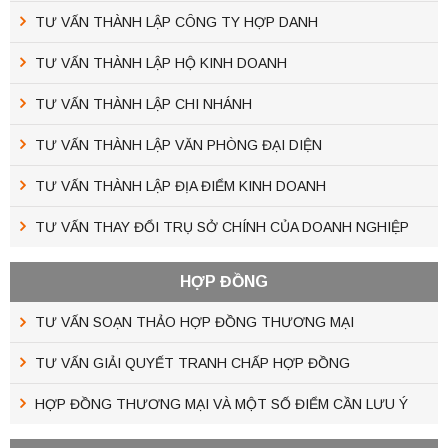
TƯ VẤN THÀNH LẬP CÔNG TY HỢP DANH
TƯ VẤN THÀNH LẬP HỘ KINH DOANH
TƯ VẤN THÀNH LẬP CHI NHÁNH
TƯ VẤN THÀNH LẬP VĂN PHÒNG ĐẠI DIỆN
TƯ VẤN THÀNH LẬP ĐỊA ĐIỂM KINH DOANH
TƯ VẤN THAY ĐỔI TRỤ SỞ CHÍNH CỦA DOANH NGHIỆP
HỢP ĐỒNG
TƯ VẤN SOẠN THẢO HỢP ĐỒNG THƯƠNG MẠI
TƯ VẤN GIẢI QUYẾT TRANH CHẤP HỢP ĐỒNG
HỢP ĐỒNG THƯƠNG MẠI VÀ MỘT SỐ ĐIỂM CẦN LƯU Ý