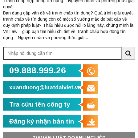
Tranh chấp hợp đồng tín dụng – Nguyên nhân và phương thức giải
quyết
Bạn đang gặp vấn đề về tranh chấp tín dụng? Quá trình giải quyết
tranh chấp về tín dụng còn có một số vướng mắc do bất cập về
quy định pháp luật? Thấu hiểu được nỗi lo lắng này, chúng mình là
Vn Law – giúp bạn tìm hiểu chi tiết về Tranh chấp hợp đồng tín
dụng – Nguyên nhân và phương thức giải...
Tìm
kiếm:
Sea
09.888.999.26
xuanduong@luatdaiviet.vn
Tra cứu tên công ty
Đăng ký nhận bản tin