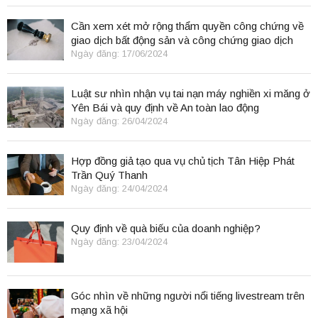
Cần xem xét mở rộng thẩm quyền công chứng về
giao dịch bất động sản và công chứng giao dịch
điện tử.
Ngày đăng: 17/06/2024
Luật sư nhìn nhận vụ tai nạn máy nghiền xi măng ở
Yên Bái và quy định về An toàn lao động
Ngày đăng: 26/04/2024
Hợp đồng giả tạo qua vụ chủ tịch Tân Hiệp Phát
Trần Quý Thanh
Ngày đăng: 24/04/2024
Quy định về quà biếu của doanh nghiệp?
Ngày đăng: 23/04/2024
Góc nhìn về những người nổi tiếng livestream trên
mạng xã hội