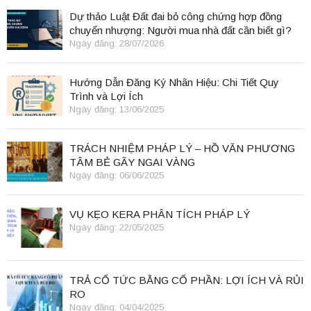
Dự thảo Luật Đất đai bỏ công chứng hợp đồng
chuyển nhượng: Người mua nhà đất cần biết gì?
Ngày đăng: 28/07/2026
Hướng Dẫn Đăng Ký Nhãn Hiệu: Chi Tiết Quy
Trình và Lợi Ích
Ngày đăng: 13/06/2025
TRÁCH NHIỆM PHÁP LÝ – HỒ VĂN PHƯƠNG
TÂM BẺ GÃY NGAI VÀNG
Ngày đăng: 06/06/2025
VỤ KẸO KERA PHÂN TÍCH PHÁP LÝ
Ngày đăng: 22/05/2025
TRẢ CỔ TỨC BẰNG CỔ PHẦN: LỢI ÍCH VÀ RỦI
RO
Ngày đăng: 04/04/2025