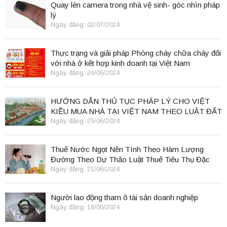
Quay lén camera trong nhà vệ sinh- góc nhìn pháp
lý
Ngày đăng: 02/07/2024
Thực trạng và giải pháp Phòng cháy chữa cháy đối
với nhà ở kết hợp kinh doanh tại Việt Nam
Ngày đăng: 26/06/2024
HƯỚNG DẪN THỦ TỤC PHÁP LÝ CHO VIỆT
KIỀU MUA NHÀ TẠI VIỆT NAM THEO LUẬT ĐẤT
ĐAI 2024
Ngày đăng: 25/06/2024
Thuế Nước Ngọt Nên Tính Theo Hàm Lượng
Đường Theo Dự Thảo Luật Thuế Tiêu Thụ Đặc
Biệt
Ngày đăng: 21/06/2024
Người lao động tham ô tài sản doanh nghiệp
Ngày đăng: 18/06/2024