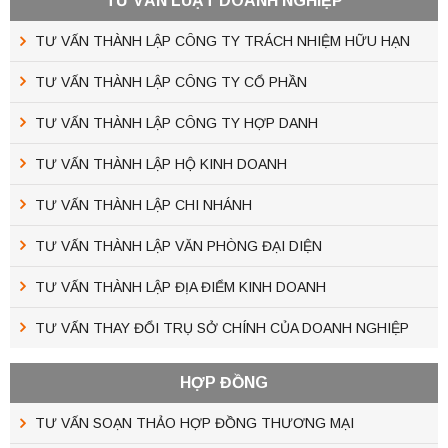
TƯ VẤN LUẬT DOANH NGHIỆP
TƯ VẤN THÀNH LẬP CÔNG TY TRÁCH NHIỆM HỮU HẠN
TƯ VẤN THÀNH LẬP CÔNG TY CỔ PHẦN
TƯ VẤN THÀNH LẬP CÔNG TY HỢP DANH
TƯ VẤN THÀNH LẬP HỘ KINH DOANH
TƯ VẤN THÀNH LẬP CHI NHÁNH
TƯ VẤN THÀNH LẬP VĂN PHÒNG ĐẠI DIỆN
TƯ VẤN THÀNH LẬP ĐỊA ĐIỂM KINH DOANH
TƯ VẤN THAY ĐỔI TRỤ SỞ CHÍNH CỦA DOANH NGHIỆP
HỢP ĐỒNG
TƯ VẤN SOẠN THẢO HỢP ĐỒNG THƯƠNG MẠI