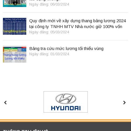
Ngày đăng: 06/03/2024
Quy định mới về xây dựng thang bảng lương 2024
tại công ty TNHH MTV Nhà nước giữ 100% vốn
điều lệ
Ngày đăng: 05/03/2024
Bảng tra cứu mức lương tối thiểu vùng
Ngày đăng: 01/03/2024