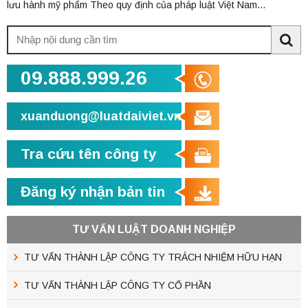
lưu hành mỹ phẩm Theo quy định của pháp luật Việt Nam...
Tìm
kiếm:
Sea
09.888.999.26
xuanduong@luatdaiviet.vn
Tra cứu tên công ty
Đăng ký nhận bản tin
TƯ VẤN LUẬT DOANH NGHIỆP
TƯ VẤN THÀNH LẬP CÔNG TY TRÁCH NHIỆM HỮU HẠN
TƯ VẤN THÀNH LẬP CÔNG TY CỔ PHẦN