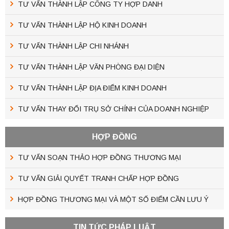
TƯ VẤN THÀNH LẬP CÔNG TY HỢP DANH
TƯ VẤN THÀNH LẬP HỘ KINH DOANH
TƯ VẤN THÀNH LẬP CHI NHÁNH
TƯ VẤN THÀNH LẬP VĂN PHÒNG ĐẠI DIỆN
TƯ VẤN THÀNH LẬP ĐỊA ĐIỂM KINH DOANH
TƯ VẤN THAY ĐỔI TRỤ SỞ CHÍNH CỦA DOANH NGHIỆP
HỢP ĐỒNG
TƯ VẤN SOẠN THẢO HỢP ĐỒNG THƯƠNG MẠI
TƯ VẤN GIẢI QUYẾT TRANH CHẤP HỢP ĐỒNG
HỢP ĐỒNG THƯƠNG MẠI VÀ MỘT SỐ ĐIỂM CẦN LƯU Ý
TIN TỨC PHÁP LUẬT