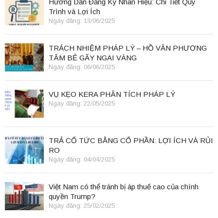
Hướng Dẫn Đăng Ký Nhãn Hiệu: Chi Tiết Quy
Trình và Lợi Ích
Ngày đăng: 13/06/2025
TRÁCH NHIỆM PHÁP LÝ – HỒ VĂN PHƯƠNG
TÂM BẺ GÃY NGAI VÀNG
Ngày đăng: 06/06/2025
VỤ KẸO KERA PHÂN TÍCH PHÁP LÝ
Ngày đăng: 22/05/2025
TRẢ CỔ TỨC BẰNG CỔ PHẦN: LỢI ÍCH VÀ RỦI
RO
Ngày đăng: 04/04/2025
Việt Nam có thể tránh bị áp thuế cao của chính
quyền Trump?
Ngày đăng: 25/02/2025