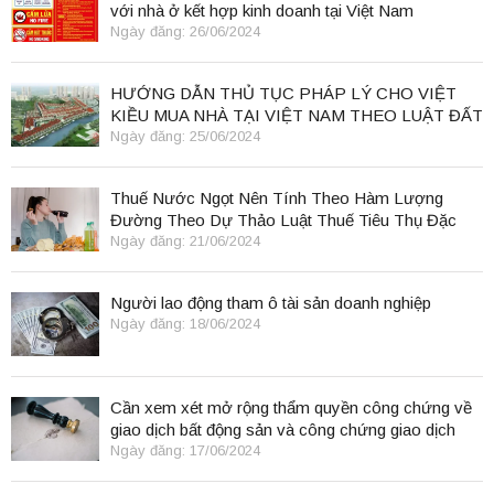
với nhà ở kết hợp kinh doanh tại Việt Nam
Ngày đăng: 26/06/2024
HƯỚNG DẪN THỦ TỤC PHÁP LÝ CHO VIỆT
KIỀU MUA NHÀ TẠI VIỆT NAM THEO LUẬT ĐẤT
ĐAI 2024
Ngày đăng: 25/06/2024
Thuế Nước Ngọt Nên Tính Theo Hàm Lượng
Đường Theo Dự Thảo Luật Thuế Tiêu Thụ Đặc
Biệt
Ngày đăng: 21/06/2024
Người lao động tham ô tài sản doanh nghiệp
Ngày đăng: 18/06/2024
Cần xem xét mở rộng thẩm quyền công chứng về
giao dịch bất động sản và công chứng giao dịch
điện tử.
Ngày đăng: 17/06/2024