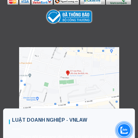
LUẬT DOANH NGHIỆP - VNLAW
Theo dõi Fanpage để nhận bài viết pháp luật mới.