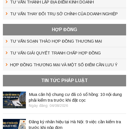
TƯ VẤN THÀNH LẬP ĐỊA ĐIỂM KINH DOANH
TƯ VẤN THAY ĐỔI TRỤ SỞ CHÍNH CỦA DOANH NGHIỆP
HỢP ĐỒNG
TƯ VẤN SOẠN THẢO HỢP ĐỒNG THƯƠNG MẠI
TƯ VẤN GIẢI QUYẾT TRANH CHẤP HỢP ĐỒNG
HỢP ĐỒNG THƯƠNG MẠI VÀ MỘT SỐ ĐIỂM CẦN LƯU Ý
TIN TỨC PHÁP LUẬT
Mua căn hộ chung cư đã có sổ hồng: 10 nội dung
phải kiểm tra trước khi đặt cọc
Ngày đăng: 04/08/2026
Đăng ký nhãn hiệu tại Hà Nội: 9 việc cần kiểm tra
trước khi nộp đơn