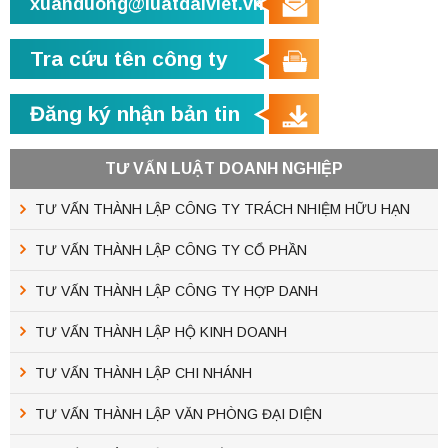
xuanduong@luatdaiviet.vn
Tra cứu tên công ty
Đăng ký nhận bản tin
TƯ VẤN LUẬT DOANH NGHIỆP
TƯ VẤN THÀNH LẬP CÔNG TY TRÁCH NHIỆM HỮU HẠN
TƯ VẤN THÀNH LẬP CÔNG TY CỔ PHẦN
TƯ VẤN THÀNH LẬP CÔNG TY HỢP DANH
TƯ VẤN THÀNH LẬP HỘ KINH DOANH
TƯ VẤN THÀNH LẬP CHI NHÁNH
TƯ VẤN THÀNH LẬP VĂN PHÒNG ĐẠI DIỆN