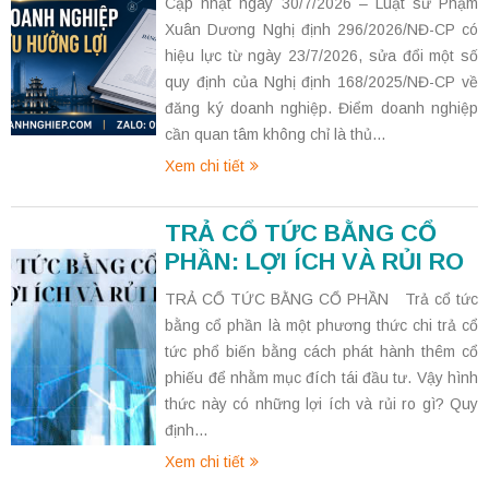
Cập nhật ngày 30/7/2026 – Luật sư Phạm
Xuân Dương Nghị định 296/2026/NĐ-CP có
hiệu lực từ ngày 23/7/2026, sửa đổi một số
quy định của Nghị định 168/2025/NĐ-CP về
đăng ký doanh nghiệp. Điểm doanh nghiệp
cần quan tâm không chỉ là thủ...
Xem chi tiết
TRẢ CỔ TỨC BẰNG CỔ
PHẦN: LỢI ÍCH VÀ RỦI RO
TRẢ CỔ TỨC BẰNG CỔ PHẦN Trả cổ tức
bằng cổ phần là một phương thức chi trả cổ
tức phổ biến bằng cách phát hành thêm cổ
phiếu để nhằm mục đích tái đầu tư. Vậy hình
thức này có những lợi ích và rủi ro gì? Quy
định...
Xem chi tiết