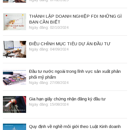
THÀNH LẬP DOANH NGHIỆP FDI NHỮNG GÌ
BẠN CẦN BIẾT
Ngày đăng: 02/10/2024
ĐIỀU CHỈNH MỤC TIÊU DỰ ÁN ĐẦU TƯ
Ngày đăng: 04/09/2024
Đầu tư nước ngoài trong lĩnh vực sản xuất phân
phối mỹ phẩm
Ngày đăng: 27/08/2024
Gia hạn giấy chứng nhận đăng ký đầu tư
Ngày đăng: 15/08/2024
Quy định về nghề môi giới theo Luật Kinh doanh