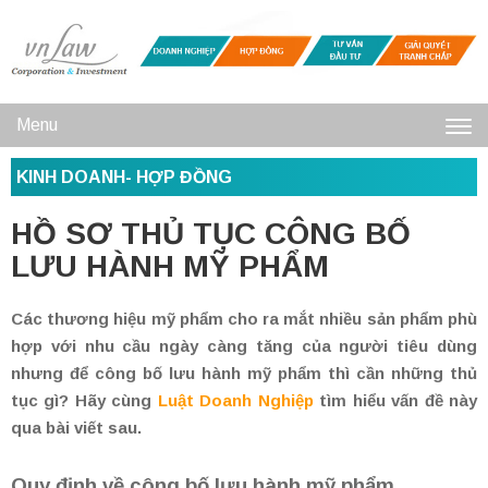
Menu
Toggl
KINH DOANH- HỢP ĐỒNG
navig
HỒ SƠ THỦ TỤC CÔNG BỐ
LƯU HÀNH MỸ PHẨM
Các thương hiệu mỹ phẩm cho ra mắt nhiều sản phẩm phù
hợp với nhu cầu ngày càng tăng của người tiêu dùng
nhưng để công bố lưu hành mỹ phẩm thì cần những thủ
tục gì? Hãy cùng
Luật Doanh Nghiệp
tìm hiểu vấn đề này
qua bài viết sau.
Quy định về công bố lưu hành mỹ phẩm