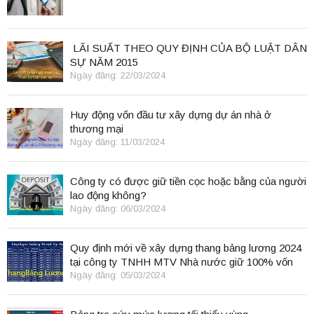
LÃI SUẤT THEO QUY ĐỊNH CỦA BỘ LUẬT DÂN
SỰ NĂM 2015
Ngày đăng: 22/03/2024
Huy động vốn đầu tư xây dựng dự án nhà ở
thương mại
Ngày đăng: 11/03/2024
Công ty có được giữ tiền cọc hoặc bằng của người
lao động không?
Ngày đăng: 06/03/2024
Quy định mới về xây dựng thang bảng lương 2024
tại công ty TNHH MTV Nhà nước giữ 100% vốn
điều lệ
Ngày đăng: 05/03/2024