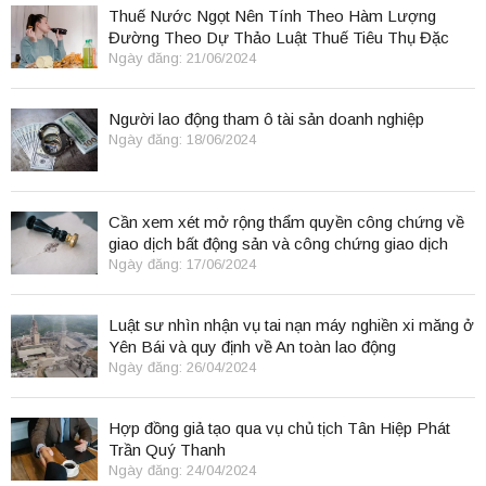
Thuế Nước Ngọt Nên Tính Theo Hàm Lượng
Đường Theo Dự Thảo Luật Thuế Tiêu Thụ Đặc
Biệt
Ngày đăng: 21/06/2024
Người lao động tham ô tài sản doanh nghiệp
Ngày đăng: 18/06/2024
Cần xem xét mở rộng thẩm quyền công chứng về
giao dịch bất động sản và công chứng giao dịch
điện tử.
Ngày đăng: 17/06/2024
Luật sư nhìn nhận vụ tai nạn máy nghiền xi măng ở
Yên Bái và quy định về An toàn lao động
Ngày đăng: 26/04/2024
Hợp đồng giả tạo qua vụ chủ tịch Tân Hiệp Phát
Trần Quý Thanh
Ngày đăng: 24/04/2024