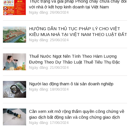
Thực trạng và giải pháp Phòng cháy chữa cháy đối
với nhà ở kết hợp kinh doanh tại Việt Nam
Ngày đăng: 26/06/2024
HƯỚNG DẪN THỦ TỤC PHÁP LÝ CHO VIỆT
KIỀU MUA NHÀ TẠI VIỆT NAM THEO LUẬT ĐẤT
ĐAI 2024
Ngày đăng: 25/06/2024
Thuế Nước Ngọt Nên Tính Theo Hàm Lượng
Đường Theo Dự Thảo Luật Thuế Tiêu Thụ Đặc
Biệt
Ngày đăng: 21/06/2024
Người lao động tham ô tài sản doanh nghiệp
Ngày đăng: 18/06/2024
Cần xem xét mở rộng thẩm quyền công chứng về
giao dịch bất động sản và công chứng giao dịch
điện tử.
Ngày đăng: 17/06/2024