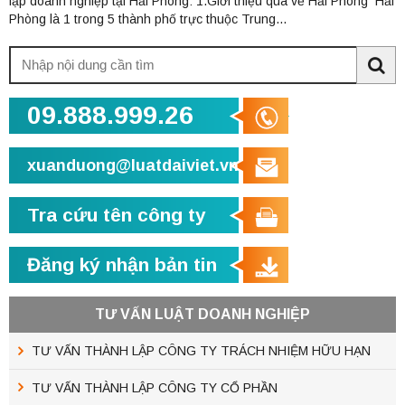
lập doanh nghiệp tại Hải Phòng: 1.Giới thiệu qua về Hải Phòng Hải
Phòng là 1 trong 5 thành phố trực thuộc Trung...
Tìm
kiếm:
Sea
09.888.999.26
xuanduong@luatdaiviet.vn
Tra cứu tên công ty
Đăng ký nhận bản tin
TƯ VẤN LUẬT DOANH NGHIỆP
TƯ VẤN THÀNH LẬP CÔNG TY TRÁCH NHIỆM HỮU HẠN
TƯ VẤN THÀNH LẬP CÔNG TY CỔ PHẦN