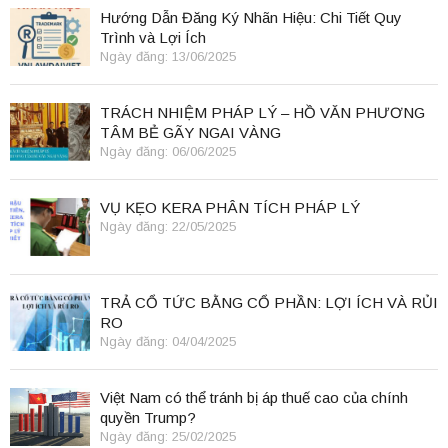
Hướng Dẫn Đăng Ký Nhãn Hiệu: Chi Tiết Quy
Trình và Lợi Ích
Ngày đăng: 13/06/2025
TRÁCH NHIỆM PHÁP LÝ – HỒ VĂN PHƯƠNG
TÂM BẺ GÃY NGAI VÀNG
Ngày đăng: 06/06/2025
VỤ KẸO KERA PHÂN TÍCH PHÁP LÝ
Ngày đăng: 22/05/2025
TRẢ CỔ TỨC BẰNG CỔ PHẦN: LỢI ÍCH VÀ RỦI
RO
Ngày đăng: 04/04/2025
Việt Nam có thể tránh bị áp thuế cao của chính
quyền Trump?
Ngày đăng: 25/02/2025