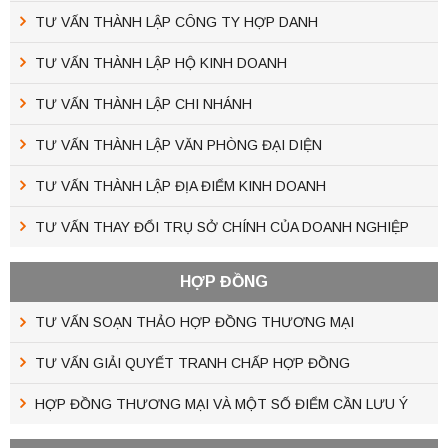
TƯ VẤN THÀNH LẬP CÔNG TY HỢP DANH
TƯ VẤN THÀNH LẬP HỘ KINH DOANH
TƯ VẤN THÀNH LẬP CHI NHÁNH
TƯ VẤN THÀNH LẬP VĂN PHÒNG ĐẠI DIỆN
TƯ VẤN THÀNH LẬP ĐỊA ĐIỂM KINH DOANH
TƯ VẤN THAY ĐỔI TRỤ SỞ CHÍNH CỦA DOANH NGHIỆP
HỢP ĐỒNG
TƯ VẤN SOẠN THẢO HỢP ĐỒNG THƯƠNG MẠI
TƯ VẤN GIẢI QUYẾT TRANH CHẤP HỢP ĐỒNG
HỢP ĐỒNG THƯƠNG MẠI VÀ MỘT SỐ ĐIỂM CẦN LƯU Ý