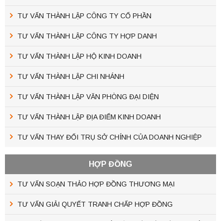
TƯ VẤN THÀNH LẬP CÔNG TY CỔ PHẦN
TƯ VẤN THÀNH LẬP CÔNG TY HỢP DANH
TƯ VẤN THÀNH LẬP HỘ KINH DOANH
TƯ VẤN THÀNH LẬP CHI NHÁNH
TƯ VẤN THÀNH LẬP VĂN PHÒNG ĐẠI DIỆN
TƯ VẤN THÀNH LẬP ĐỊA ĐIỂM KINH DOANH
TƯ VẤN THAY ĐỔI TRỤ SỞ CHÍNH CỦA DOANH NGHIỆP
HỢP ĐỒNG
TƯ VẤN SOẠN THẢO HỢP ĐỒNG THƯƠNG MẠI
TƯ VẤN GIẢI QUYẾT TRANH CHẤP HỢP ĐỒNG