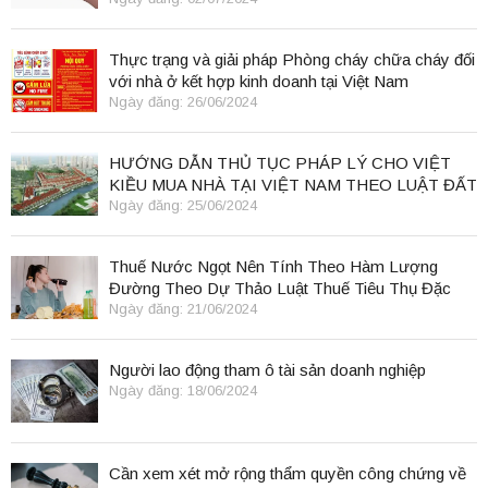
Thực trạng và giải pháp Phòng cháy chữa cháy đối
với nhà ở kết hợp kinh doanh tại Việt Nam
Ngày đăng: 26/06/2024
HƯỚNG DẪN THỦ TỤC PHÁP LÝ CHO VIỆT
KIỀU MUA NHÀ TẠI VIỆT NAM THEO LUẬT ĐẤT
ĐAI 2024
Ngày đăng: 25/06/2024
Thuế Nước Ngọt Nên Tính Theo Hàm Lượng
Đường Theo Dự Thảo Luật Thuế Tiêu Thụ Đặc
Biệt
Ngày đăng: 21/06/2024
Người lao động tham ô tài sản doanh nghiệp
Ngày đăng: 18/06/2024
Cần xem xét mở rộng thẩm quyền công chứng về