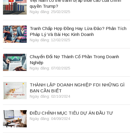
Việt Nam có thể tránh bị áp thuế cao của chính
quyền Trump?
Ngày đăng: 25/02/2025
Tranh Chấp Hợp Đồng Hay Lừa Đảo? Phân Tích
Pháp Lý Và Bài Học Kinh Doanh
Ngày đăng: 12/02/2025
Chuyển Đổi Nợ Thành Cổ Phần Trong Doanh
Nghiệp
Ngày đăng: 07/02/2025
THÀNH LẬP DOANH NGHIỆP FDI NHỮNG GÌ
BẠN CẦN BIẾT
Ngày đăng: 02/10/2024
ĐIỀU CHỈNH MỤC TIÊU DỰ ÁN ĐẦU TƯ
Ngày đăng: 04/09/2024