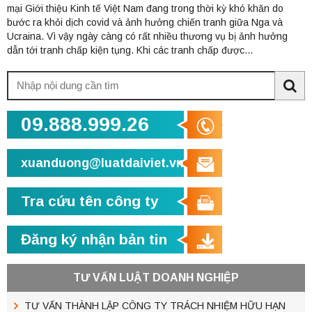
mại Giới thiệu Kinh tế Việt Nam đang trong thời kỳ khó khăn do
bước ra khỏi dịch covid và ảnh hưởng chiến tranh giữa Nga và
Ucraina. Vì vậy ngày càng có rất nhiều thương vụ bị ảnh hưởng
dẫn tới tranh chấp kiện tụng. Khi các tranh chấp được...
Tìm
kiếm:
Sea
09.888.999.26
xuanduong@luatdaiviet.vn
Tra cứu tên công ty
Đăng ký nhận bản tin
TƯ VẤN LUẬT DOANH NGHIỆP
TƯ VẤN THÀNH LẬP CÔNG TY TRÁCH NHIỆM HỮU HẠN