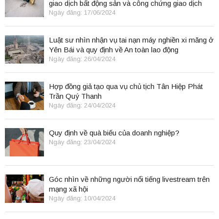
giao dịch bất động sản và công chứng giao dịch
điện tử.
Ngày đăng: 17/06/2024
Luật sư nhìn nhận vụ tai nạn máy nghiền xi măng ở
Yên Bái và quy định về An toàn lao động
Ngày đăng: 26/04/2024
Hợp đồng giả tạo qua vụ chủ tịch Tân Hiệp Phát
Trần Quý Thanh
Ngày đăng: 24/04/2024
Quy định về quà biếu của doanh nghiệp?
Ngày đăng: 23/04/2024
Góc nhìn về những người nổi tiếng livestream trên
mạng xã hội
Ngày đăng: 10/04/2024