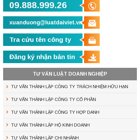
09.888.999.26
xuanduong@luatdaiviet.vn
Tra cứu tên công ty
Đăng ký nhận bản tin
TƯ VẤN LUẬT DOANH NGHIỆP
TƯ VẤN THÀNH LẬP CÔNG TY TRÁCH NHIỆM HỮU HẠN
TƯ VẤN THÀNH LẬP CÔNG TY CỔ PHẦN
TƯ VẤN THÀNH LẬP CÔNG TY HỢP DANH
TƯ VẤN THÀNH LẬP HỘ KINH DOANH
TƯ VẤN THÀNH LẬP CHI NHÁNH