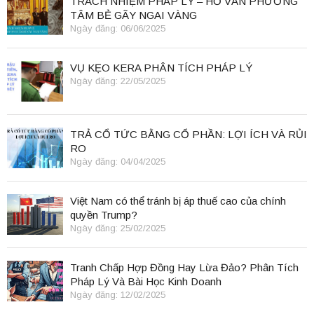
TRÁCH NHIỆM PHÁP LÝ – HỒ VĂN PHƯƠNG
TÂM BẺ GÃY NGAI VÀNG
Ngày đăng: 06/06/2025
VỤ KẸO KERA PHÂN TÍCH PHÁP LÝ
Ngày đăng: 22/05/2025
TRẢ CỔ TỨC BẰNG CỔ PHẦN: LỢI ÍCH VÀ RỦI
RO
Ngày đăng: 04/04/2025
Việt Nam có thể tránh bị áp thuế cao của chính
quyền Trump?
Ngày đăng: 25/02/2025
Tranh Chấp Hợp Đồng Hay Lừa Đảo? Phân Tích
Pháp Lý Và Bài Học Kinh Doanh
Ngày đăng: 12/02/2025