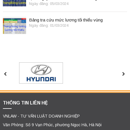
điều lệ
Ngày đăng: 05/03/2024
Bảng tra cứu mức lương tối thiểu vùng
Ngày đăng: 01/03/2024
THÔNG TIN LIÊN HỆ
VNLAW - TƯ VẤN LUẬT DOANH NGHIỆP
Văn Phòng: Số 9 Vạn Phúc, phường Ngọc Hà, Hà Nội