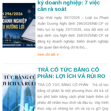
ký doanh nghiệp: 7 việc
cần rà soát
Cập nhật ngày 30/7/2026 – Luật sư Phạm
Xuân Dương Nghị định 296/2026/NĐ-CP có
hiệu lực từ ngày 23/7/2026, sửa đổi một số
quy định của Nghị định 168/2025/NĐ-CP về
đăng ký doanh nghiệp. Điểm doanh nghiệp
cần quan tâm không chỉ là thủ...
Xem chi tiết
TRẢ CỔ TỨC BẰNG CỔ
PHẦN: LỢI ÍCH VÀ RỦI RO
TRẢ CỔ TỨC BẰNG CỔ PHẦN Trả cổ tức
bằng cổ phần là một phương thức chi trả cổ
tức phổ biến bằng cách phát hành thêm cổ
phiếu để nhằm mục đích tái đầu tư. Vậy hình
thức này có những lợi ích và rủi ro gì? Quy