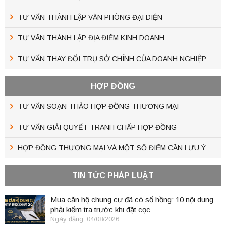
TƯ VẤN THÀNH LẬP VĂN PHÒNG ĐẠI DIỆN
TƯ VẤN THÀNH LẬP ĐỊA ĐIỂM KINH DOANH
TƯ VẤN THAY ĐỔI TRỤ SỞ CHÍNH CỦA DOANH NGHIỆP
HỢP ĐỒNG
TƯ VẤN SOẠN THẢO HỢP ĐỒNG THƯƠNG MẠI
TƯ VẤN GIẢI QUYẾT TRANH CHẤP HỢP ĐỒNG
HỢP ĐỒNG THƯƠNG MẠI VÀ MỘT SỐ ĐIỂM CẦN LƯU Ý
TIN TỨC PHÁP LUẬT
Mua căn hộ chung cư đã có sổ hồng: 10 nội dung
phải kiểm tra trước khi đặt cọc
Ngày đăng: 04/08/2026