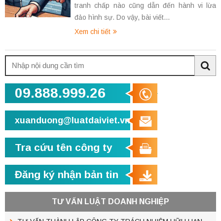
tranh chấp nào cũng dẫn đến hành vi lừa
đảo hình sự. Do vậy, bài viết...
Xem chi tiết
Tìm
kiếm:
Sea
09.888.999.26
xuanduong@luatdaiviet.vn
Tra cứu tên công ty
Đăng ký nhận bản tin
TƯ VẤN LUẬT DOANH NGHIỆP