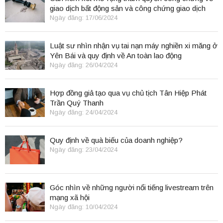
giao dịch bất động sản và công chứng giao dịch
điện tử.
Ngày đăng: 17/06/2024
Luật sư nhìn nhận vụ tai nạn máy nghiền xi măng ở
Yên Bái và quy định về An toàn lao động
Ngày đăng: 26/04/2024
Hợp đồng giả tạo qua vụ chủ tịch Tân Hiệp Phát
Trần Quý Thanh
Ngày đăng: 24/04/2024
Quy định về quà biếu của doanh nghiệp?
Ngày đăng: 23/04/2024
Góc nhìn về những người nổi tiếng livestream trên
mạng xã hội
Ngày đăng: 10/04/2024