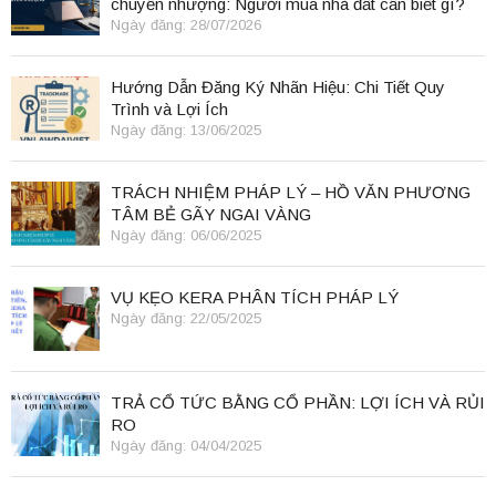
chuyển nhượng: Người mua nhà đất cần biết gì?
Ngày đăng: 28/07/2026
Hướng Dẫn Đăng Ký Nhãn Hiệu: Chi Tiết Quy
Trình và Lợi Ích
Ngày đăng: 13/06/2025
TRÁCH NHIỆM PHÁP LÝ – HỒ VĂN PHƯƠNG
TÂM BẺ GÃY NGAI VÀNG
Ngày đăng: 06/06/2025
VỤ KẸO KERA PHÂN TÍCH PHÁP LÝ
Ngày đăng: 22/05/2025
TRẢ CỔ TỨC BẰNG CỔ PHẦN: LỢI ÍCH VÀ RỦI
RO
Ngày đăng: 04/04/2025