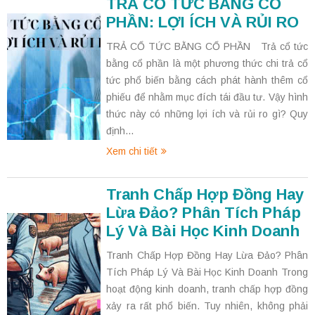
TRẢ CỔ TỨC BẰNG CỔ
PHẦN: LỢI ÍCH VÀ RỦI RO
TRẢ CỔ TỨC BẰNG CỔ PHẦN Trả cổ tức
bằng cổ phần là một phương thức chi trả cổ
tức phổ biến bằng cách phát hành thêm cổ
phiếu để nhằm mục đích tái đầu tư. Vậy hình
thức này có những lợi ích và rủi ro gì? Quy
định...
Xem chi tiết
Tranh Chấp Hợp Đồng Hay
Lừa Đảo? Phân Tích Pháp
Lý Và Bài Học Kinh Doanh
Tranh Chấp Hợp Đồng Hay Lừa Đảo? Phân
Tích Pháp Lý Và Bài Học Kinh Doanh Trong
hoạt động kinh doanh, tranh chấp hợp đồng
xảy ra rất phổ biến. Tuy nhiên, không phải