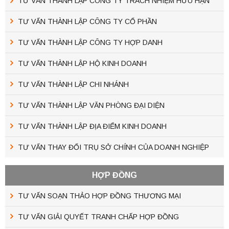
TƯ VẤN THÀNH LẬP CÔNG TY TRÁCH NHIỆM HỮU HẠN
TƯ VẤN THÀNH LẬP CÔNG TY CỔ PHẦN
TƯ VẤN THÀNH LẬP CÔNG TY HỢP DANH
TƯ VẤN THÀNH LẬP HỘ KINH DOANH
TƯ VẤN THÀNH LẬP CHI NHÁNH
TƯ VẤN THÀNH LẬP VĂN PHÒNG ĐẠI DIỆN
TƯ VẤN THÀNH LẬP ĐỊA ĐIỂM KINH DOANH
TƯ VẤN THAY ĐỔI TRỤ SỞ CHÍNH CỦA DOANH NGHIỆP
HỢP ĐỒNG
TƯ VẤN SOẠN THẢO HỢP ĐỒNG THƯƠNG MẠI
TƯ VẤN GIẢI QUYẾT TRANH CHẤP HỢP ĐỒNG