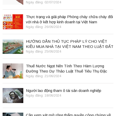
Ngày đăng: 02/07/2024
Thực trạng và giải pháp Phòng cháy chữa cháy đối
với nhà ở kết hợp kinh doanh tại Việt Nam
Ngày đăng: 26/06/2024
HƯỚNG DẪN THỦ TỤC PHÁP LÝ CHO VIỆT
KIỀU MUA NHÀ TẠI VIỆT NAM THEO LUẬT ĐẤT
ĐAI 2024
Ngày đăng: 25/06/2024
Thuế Nước Ngọt Nên Tính Theo Hàm Lượng
Đường Theo Dự Thảo Luật Thuế Tiêu Thụ Đặc
Biệt
Ngày đăng: 21/06/2024
Người lao động tham ô tài sản doanh nghiệp
Ngày đăng: 18/06/2024
Cần xem xét mở rộng thẩm quyền công chứng về