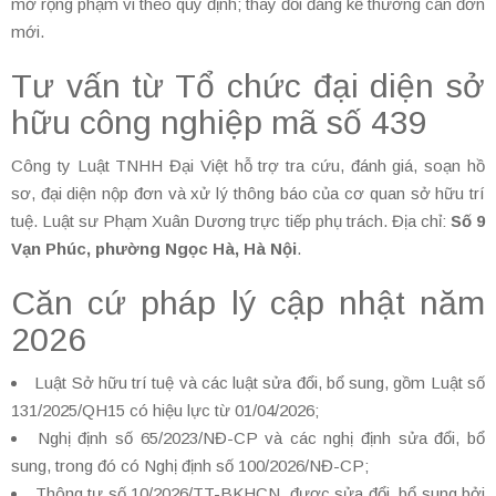
mở rộng phạm vi theo quy định; thay đổi đáng kể thường cần đơn
mới.
Tư vấn từ Tổ chức đại diện sở
hữu công nghiệp mã số 439
Công ty Luật TNHH Đại Việt hỗ trợ tra cứu, đánh giá, soạn hồ
sơ, đại diện nộp đơn và xử lý thông báo của cơ quan sở hữu trí
tuệ. Luật sư Phạm Xuân Dương trực tiếp phụ trách. Địa chỉ:
Số 9
Vạn Phúc, phường Ngọc Hà, Hà Nội
.
Căn cứ pháp lý cập nhật năm
2026
Luật Sở hữu trí tuệ và các luật sửa đổi, bổ sung, gồm Luật số
131/2025/QH15 có hiệu lực từ 01/04/2026;
Nghị định số 65/2023/NĐ-CP và các nghị định sửa đổi, bổ
sung, trong đó có Nghị định số 100/2026/NĐ-CP;
Thông tư số 10/2026/TT-BKHCN, được sửa đổi, bổ sung bởi