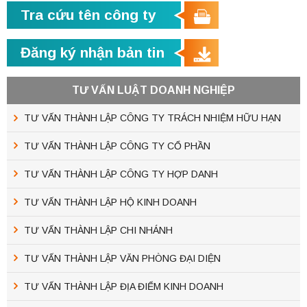
Tra cứu tên công ty
Đăng ký nhận bản tin
TƯ VẤN LUẬT DOANH NGHIỆP
TƯ VẤN THÀNH LẬP CÔNG TY TRÁCH NHIỆM HỮU HẠN
TƯ VẤN THÀNH LẬP CÔNG TY CỔ PHẦN
TƯ VẤN THÀNH LẬP CÔNG TY HỢP DANH
TƯ VẤN THÀNH LẬP HỘ KINH DOANH
TƯ VẤN THÀNH LẬP CHI NHÁNH
TƯ VẤN THÀNH LẬP VĂN PHÒNG ĐẠI DIỆN
TƯ VẤN THÀNH LẬP ĐỊA ĐIỂM KINH DOANH