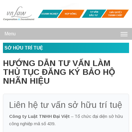
Menu
Toggl
SỞ HỮU TRÍ TUỆ
navig
HƯỚNG DẪN TƯ VẤN LÀM
THỦ TỤC ĐĂNG KÝ BẢO HỘ
NHÃN HIỆU
Liên hệ tư vấn sở hữu trí tuệ
Công ty Luật TNHH Đại Việt
– Tổ chức đại diện sở hữu
công nghiệp mã số 439.