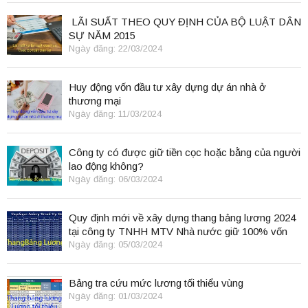
LÃI SUẤT THEO QUY ĐỊNH CỦA BỘ LUẬT DÂN
SỰ NĂM 2015
Ngày đăng: 22/03/2024
Huy động vốn đầu tư xây dựng dự án nhà ở
thương mại
Ngày đăng: 11/03/2024
Công ty có được giữ tiền cọc hoặc bằng của người
lao động không?
Ngày đăng: 06/03/2024
Quy định mới về xây dựng thang bảng lương 2024
tại công ty TNHH MTV Nhà nước giữ 100% vốn
điều lệ
Ngày đăng: 05/03/2024
Bảng tra cứu mức lương tối thiểu vùng
Ngày đăng: 01/03/2024