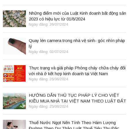
Những điểm mới của Luật Kinh doanh bất động sản
2023 có hiệu lực từ 01/8/2024
Ngày đăng: 26/07/2024
Quay lén camera trong nhà vệ sinh- góc nhìn pháp
lý
Ngày đăng: 02/07/2024
Thực trạng và giải pháp Phòng cháy chữa cháy đối
với nhà ở kết hợp kinh doanh tại Việt Nam
Ngày đăng: 26/06/2024
HƯỚNG DẪN THỦ TỤC PHÁP LÝ CHO VIỆT
KIỀU MUA NHÀ TẠI VIỆT NAM THEO LUẬT ĐẤT
ĐAI 2024
Ngày đăng: 25/06/2024
Thuế Nước Ngọt Nên Tính Theo Hàm Lượng
Đường Theo Dự Thảo Luật Thuế Tiêu Thụ Đặc