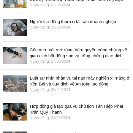
Biệt
Ngày đăng: 21/06/2024
Người lao động tham ô tài sản doanh nghiệp
Ngày đăng: 18/06/2024
Cần xem xét mở rộng thẩm quyền công chứng về
giao dịch bất động sản và công chứng giao dịch
điện tử.
Ngày đăng: 17/06/2024
Luật sư nhìn nhận vụ tai nạn máy nghiền xi măng ở
Yên Bái và quy định về An toàn lao động
Ngày đăng: 26/04/2024
Hợp đồng giả tạo qua vụ chủ tịch Tân Hiệp Phát
Trần Quý Thanh
Ngày đăng: 24/04/2024