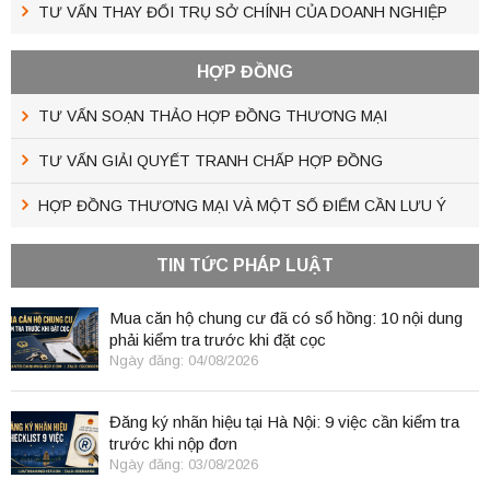
TƯ VẤN THAY ĐỔI TRỤ SỞ CHÍNH CỦA DOANH NGHIỆP
HỢP ĐỒNG
TƯ VẤN SOẠN THẢO HỢP ĐỒNG THƯƠNG MẠI
TƯ VẤN GIẢI QUYẾT TRANH CHẤP HỢP ĐỒNG
HỢP ĐỒNG THƯƠNG MẠI VÀ MỘT SỐ ĐIỂM CẦN LƯU Ý
TIN TỨC PHÁP LUẬT
Mua căn hộ chung cư đã có sổ hồng: 10 nội dung
phải kiểm tra trước khi đặt cọc
Ngày đăng: 04/08/2026
Đăng ký nhãn hiệu tại Hà Nội: 9 việc cần kiểm tra
trước khi nộp đơn
Ngày đăng: 03/08/2026