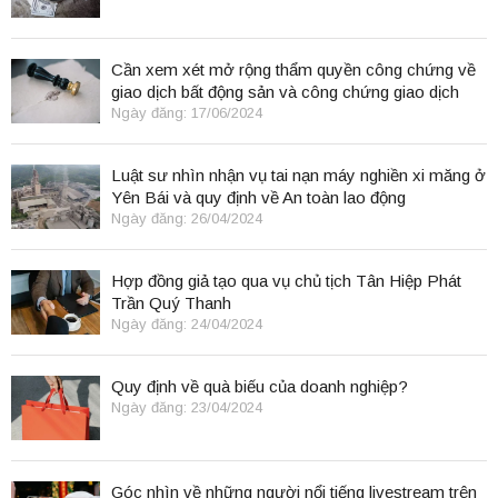
Cần xem xét mở rộng thẩm quyền công chứng về
giao dịch bất động sản và công chứng giao dịch
điện tử.
Ngày đăng: 17/06/2024
Luật sư nhìn nhận vụ tai nạn máy nghiền xi măng ở
Yên Bái và quy định về An toàn lao động
Ngày đăng: 26/04/2024
Hợp đồng giả tạo qua vụ chủ tịch Tân Hiệp Phát
Trần Quý Thanh
Ngày đăng: 24/04/2024
Quy định về quà biếu của doanh nghiệp?
Ngày đăng: 23/04/2024
Góc nhìn về những người nổi tiếng livestream trên