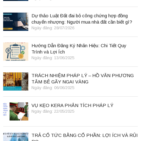
Dự thảo Luật Đất đai bỏ công chứng hợp đồng
chuyển nhượng: Người mua nhà đất cần biết gì?
Ngày đăng: 28/07/2026
Hướng Dẫn Đăng Ký Nhãn Hiệu: Chi Tiết Quy
Trình và Lợi Ích
Ngày đăng: 13/06/2025
TRÁCH NHIỆM PHÁP LÝ – HỒ VĂN PHƯƠNG
TÂM BẺ GÃY NGAI VÀNG
Ngày đăng: 06/06/2025
VỤ KẸO KERA PHÂN TÍCH PHÁP LÝ
Ngày đăng: 22/05/2025
TRẢ CỔ TỨC BẰNG CỔ PHẦN: LỢI ÍCH VÀ RỦI