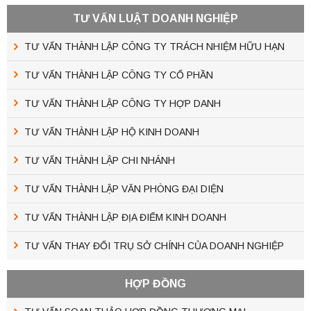
TƯ VẤN LUẬT DOANH NGHIỆP
TƯ VẤN THÀNH LẬP CÔNG TY TRÁCH NHIỆM HỮU HẠN
TƯ VẤN THÀNH LẬP CÔNG TY CỔ PHẦN
TƯ VẤN THÀNH LẬP CÔNG TY HỢP DANH
TƯ VẤN THÀNH LẬP HỘ KINH DOANH
TƯ VẤN THÀNH LẬP CHI NHÁNH
TƯ VẤN THÀNH LẬP VĂN PHÒNG ĐẠI DIỆN
TƯ VẤN THÀNH LẬP ĐỊA ĐIỂM KINH DOANH
TƯ VẤN THAY ĐỔI TRỤ SỞ CHÍNH CỦA DOANH NGHIỆP
HỢP ĐỒNG