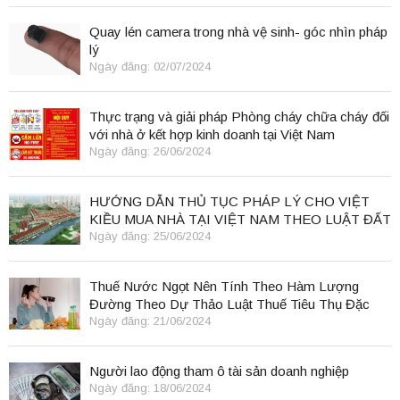
Quay lén camera trong nhà vệ sinh- góc nhìn pháp
lý
Ngày đăng: 02/07/2024
Thực trạng và giải pháp Phòng cháy chữa cháy đối
với nhà ở kết hợp kinh doanh tại Việt Nam
Ngày đăng: 26/06/2024
HƯỚNG DẪN THỦ TỤC PHÁP LÝ CHO VIỆT
KIỀU MUA NHÀ TẠI VIỆT NAM THEO LUẬT ĐẤT
ĐAI 2024
Ngày đăng: 25/06/2024
Thuế Nước Ngọt Nên Tính Theo Hàm Lượng
Đường Theo Dự Thảo Luật Thuế Tiêu Thụ Đặc
Biệt
Ngày đăng: 21/06/2024
Người lao động tham ô tài sản doanh nghiệp
Ngày đăng: 18/06/2024