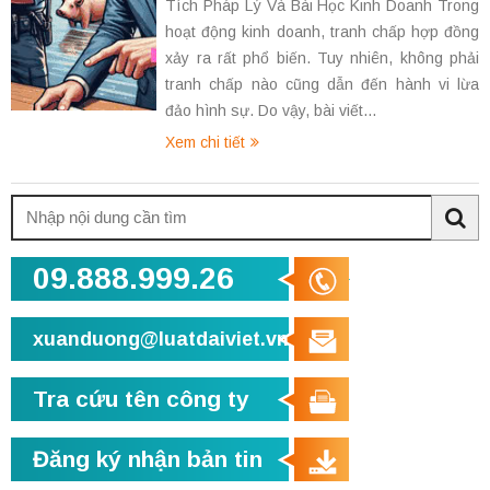
Tích Pháp Lý Và Bài Học Kinh Doanh Trong
hoạt động kinh doanh, tranh chấp hợp đồng
xảy ra rất phổ biến. Tuy nhiên, không phải
tranh chấp nào cũng dẫn đến hành vi lừa
đảo hình sự. Do vậy, bài viết...
Xem chi tiết
Tìm
kiếm:
Sea
09.888.999.26
xuanduong@luatdaiviet.vn
Tra cứu tên công ty
Đăng ký nhận bản tin