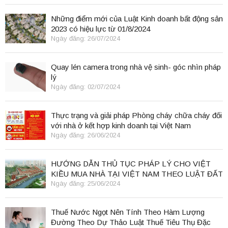
Những điểm mới của Luật Kinh doanh bất động sản
2023 có hiệu lực từ 01/8/2024
Ngày đăng: 26/07/2024
Quay lén camera trong nhà vệ sinh- góc nhìn pháp
lý
Ngày đăng: 02/07/2024
Thực trạng và giải pháp Phòng cháy chữa cháy đối
với nhà ở kết hợp kinh doanh tại Việt Nam
Ngày đăng: 26/06/2024
HƯỚNG DẪN THỦ TỤC PHÁP LÝ CHO VIỆT
KIỀU MUA NHÀ TẠI VIỆT NAM THEO LUẬT ĐẤT
ĐAI 2024
Ngày đăng: 25/06/2024
Thuế Nước Ngọt Nên Tính Theo Hàm Lượng
Đường Theo Dự Thảo Luật Thuế Tiêu Thụ Đặc