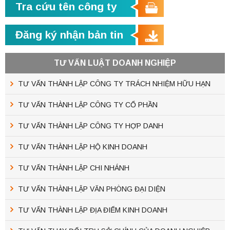
Tra cứu tên công ty
Đăng ký nhận bản tin
TƯ VẤN LUẬT DOANH NGHIỆP
TƯ VẤN THÀNH LẬP CÔNG TY TRÁCH NHIỆM HỮU HẠN
TƯ VẤN THÀNH LẬP CÔNG TY CỔ PHẦN
TƯ VẤN THÀNH LẬP CÔNG TY HỢP DANH
TƯ VẤN THÀNH LẬP HỘ KINH DOANH
TƯ VẤN THÀNH LẬP CHI NHÁNH
TƯ VẤN THÀNH LẬP VĂN PHÒNG ĐẠI DIỆN
TƯ VẤN THÀNH LẬP ĐỊA ĐIỂM KINH DOANH