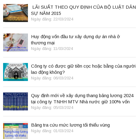
LÃI SUẤT THEO QUY ĐỊNH CỦA BỘ LUẬT DÂN
SỰ NĂM 2015
Ngày đăng: 22/03/2024
Huy động vốn đầu tư xây dựng dự án nhà ở
thương mại
Ngày đăng: 11/03/2024
Công ty có được giữ tiền cọc hoặc bằng của người
lao động không?
Ngày đăng: 06/03/2024
Quy định mới về xây dựng thang bảng lương 2024
tại công ty TNHH MTV Nhà nước giữ 100% vốn
điều lệ
Ngày đăng: 05/03/2024
Bảng tra cứu mức lương tối thiểu vùng
Ngày đăng: 01/03/2024