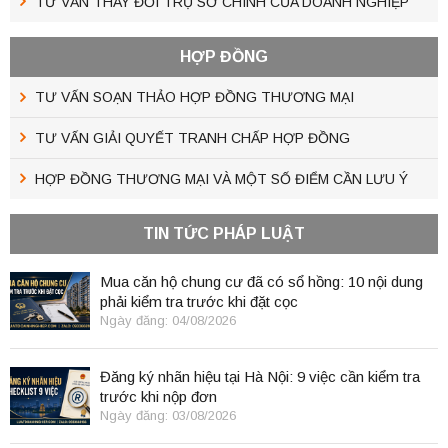
TƯ VẤN THAY ĐỔI TRỤ SỞ CHÍNH CỦA DOANH NGHIỆP
HỢP ĐỒNG
TƯ VẤN SOẠN THẢO HỢP ĐỒNG THƯƠNG MẠI
TƯ VẤN GIẢI QUYẾT TRANH CHẤP HỢP ĐỒNG
HỢP ĐỒNG THƯƠNG MẠI VÀ MỘT SỐ ĐIỂM CẦN LƯU Ý
TIN TỨC PHÁP LUẬT
Mua căn hộ chung cư đã có sổ hồng: 10 nội dung
phải kiểm tra trước khi đặt cọc
Ngày đăng: 04/08/2026
Đăng ký nhãn hiệu tại Hà Nội: 9 việc cần kiểm tra
trước khi nộp đơn
Ngày đăng: 03/08/2026