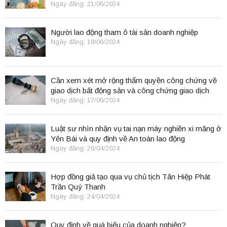
Biệt
Ngày đăng: 21/06/2024
Người lao động tham ô tài sản doanh nghiệp
Ngày đăng: 18/06/2024
Cần xem xét mở rộng thẩm quyền công chứng về
giao dịch bất động sản và công chứng giao dịch
điện tử.
Ngày đăng: 17/06/2024
Luật sư nhìn nhận vụ tai nạn máy nghiền xi măng ở
Yên Bái và quy định về An toàn lao động
Ngày đăng: 26/04/2024
Hợp đồng giả tạo qua vụ chủ tịch Tân Hiệp Phát
Trần Quý Thanh
Ngày đăng: 24/04/2024
Quy định về quà biếu của doanh nghiệp?