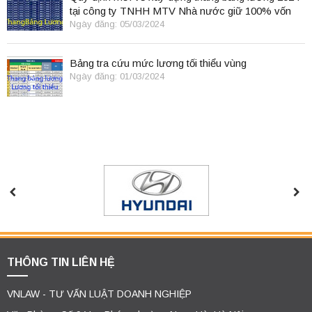
tại công ty TNHH MTV Nhà nước giữ 100% vốn
điều lệ
Ngày đăng: 05/03/2024
Bảng tra cứu mức lương tối thiểu vùng
Ngày đăng: 01/03/2024
THÔNG TIN LIÊN HỆ
VNLAW - TƯ VẤN LUẬT DOANH NGHIỆP