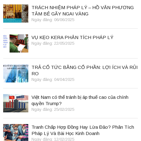
TRÁCH NHIỆM PHÁP LÝ – HỒ VĂN PHƯƠNG
TÂM BẺ GÃY NGAI VÀNG
Ngày đăng: 06/06/2025
VỤ KẸO KERA PHÂN TÍCH PHÁP LÝ
Ngày đăng: 22/05/2025
TRẢ CỔ TỨC BẰNG CỔ PHẦN: LỢI ÍCH VÀ RỦI
RO
Ngày đăng: 04/04/2025
Việt Nam có thể tránh bị áp thuế cao của chính
quyền Trump?
Ngày đăng: 25/02/2025
Tranh Chấp Hợp Đồng Hay Lừa Đảo? Phân Tích
Pháp Lý Và Bài Học Kinh Doanh
Ngày đăng: 12/02/2025