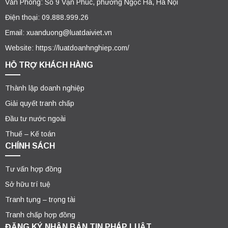
Văn Phòng: Số 9 Vạn Phúc, phường Ngọc Hà, Hà Nội
Điện thoại: 09.888.999.26
Email: xuanduong@luatdaiviet.vn
Website: https://luatdoanhnghiep.com/
HỖ TRỢ KHÁCH HÀNG
Thành lập doanh nghiệp
Giải quyết tranh chấp
Đầu tư nước ngoài
Thuế – Kế toán
CHÍNH SÁCH
Tư vấn hợp đồng
Sở hữu trí tuệ
Tranh tụng – trọng tài
Tranh chấp hợp đồng
ĐĂNG KÝ NHẬN BẢN TIN PHÁP LUẬT