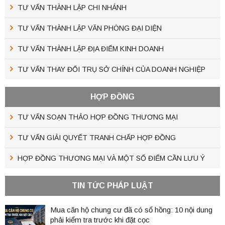
TƯ VẤN THÀNH LẬP CHI NHÁNH
TƯ VẤN THÀNH LẬP VĂN PHÒNG ĐẠI DIỆN
TƯ VẤN THÀNH LẬP ĐỊA ĐIỂM KINH DOANH
TƯ VẤN THAY ĐỔI TRỤ SỞ CHÍNH CỦA DOANH NGHIỆP
HỢP ĐỒNG
TƯ VẤN SOẠN THẢO HỢP ĐỒNG THƯƠNG MẠI
TƯ VẤN GIẢI QUYẾT TRANH CHẤP HỢP ĐỒNG
HỢP ĐỒNG THƯƠNG MẠI VÀ MỘT SỐ ĐIỂM CẦN LƯU Ý
TIN TỨC PHÁP LUẬT
Mua căn hộ chung cư đã có sổ hồng: 10 nội dung
phải kiểm tra trước khi đặt cọc