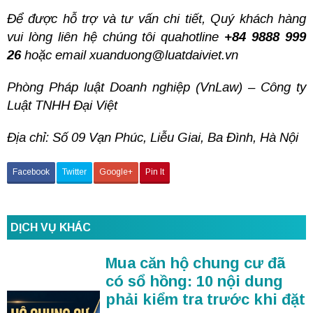
Để được hỗ trợ và tư vấn chi tiết, Quý khách hàng
vui lòng liên hệ chúng tôi quahotline
+84 9888 999
26
hoặc email
xuanduong@luatdaiviet.vn
Phòng Pháp luật Doanh nghiệp (VnLaw) – Công ty
Luật TNHH Đại Việt
Địa chỉ: Số 09 Vạn Phúc, Liễu Giai, Ba Đình, Hà Nội
Facebook
Twitter
Google+
Pin It
DỊCH VỤ KHÁC
Mua căn hộ chung cư đã
có sổ hồng: 10 nội dung
phải kiểm tra trước khi đặt