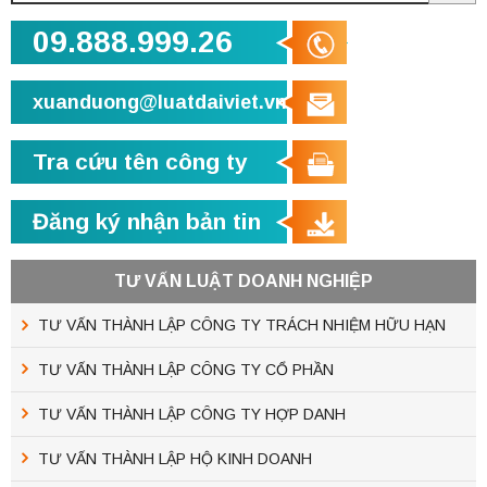
09.888.999.26
xuanduong@luatdaiviet.vn
Tra cứu tên công ty
Đăng ký nhận bản tin
TƯ VẤN LUẬT DOANH NGHIỆP
TƯ VẤN THÀNH LẬP CÔNG TY TRÁCH NHIỆM HỮU HẠN
TƯ VẤN THÀNH LẬP CÔNG TY CỔ PHẦN
TƯ VẤN THÀNH LẬP CÔNG TY HỢP DANH
TƯ VẤN THÀNH LẬP HỘ KINH DOANH