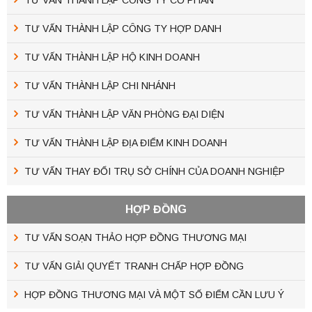
TƯ VẤN THÀNH LẬP CÔNG TY HỢP DANH
TƯ VẤN THÀNH LẬP HỘ KINH DOANH
TƯ VẤN THÀNH LẬP CHI NHÁNH
TƯ VẤN THÀNH LẬP VĂN PHÒNG ĐẠI DIỆN
TƯ VẤN THÀNH LẬP ĐỊA ĐIỂM KINH DOANH
TƯ VẤN THAY ĐỔI TRỤ SỞ CHÍNH CỦA DOANH NGHIỆP
HỢP ĐỒNG
TƯ VẤN SOẠN THẢO HỢP ĐỒNG THƯƠNG MẠI
TƯ VẤN GIẢI QUYẾT TRANH CHẤP HỢP ĐỒNG
HỢP ĐỒNG THƯƠNG MẠI VÀ MỘT SỐ ĐIỂM CẦN LƯU Ý