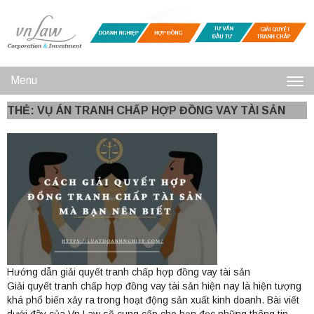
Menu
Toggl
THẺ: VỤ ÁN TRANH CHẤP HỢP ĐỒNG VAY TÀI SẢN
navig
Hướng dẫn giải quyết tranh chấp hợp đồng vay tài sản
Giải quyết tranh chấp hợp đồng vay tài sản hiện nay là hiện tượng
khá phổ biến xảy ra trong hoạt động sản xuất kinh doanh. Bài viết
dưới đây của Vn Law sẽ cung cấp cho bạn đọc những thông tin