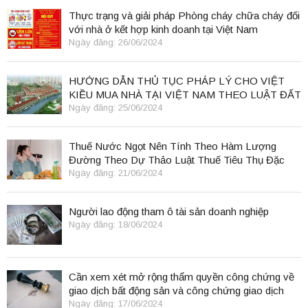
Thực trạng và giải pháp Phòng cháy chữa cháy đối
với nhà ở kết hợp kinh doanh tại Việt Nam
Ngày đăng: 26/06/2024
HƯỚNG DẪN THỦ TỤC PHÁP LÝ CHO VIỆT
KIỀU MUA NHÀ TẠI VIỆT NAM THEO LUẬT ĐẤT
ĐAI 2024
Ngày đăng: 25/06/2024
Thuế Nước Ngọt Nên Tính Theo Hàm Lượng
Đường Theo Dự Thảo Luật Thuế Tiêu Thụ Đặc
Biệt
Ngày đăng: 21/06/2024
Người lao động tham ô tài sản doanh nghiệp
Ngày đăng: 18/06/2024
Cần xem xét mở rộng thẩm quyền công chứng về
giao dịch bất động sản và công chứng giao dịch
điện tử.
Ngày đăng: 17/06/2024