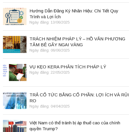
Hướng Dẫn Đăng Ký Nhãn Hiệu: Chi Tiết Quy
Trình và Lợi Ích
Ngày đăng: 13/06/2025
TRÁCH NHIỆM PHÁP LÝ – HỒ VĂN PHƯƠNG
TÂM BẺ GÃY NGAI VÀNG
Ngày đăng: 06/06/2025
VỤ KẸO KERA PHÂN TÍCH PHÁP LÝ
Ngày đăng: 22/05/2025
TRẢ CỔ TỨC BẰNG CỔ PHẦN: LỢI ÍCH VÀ RỦI
RO
Ngày đăng: 04/04/2025
Việt Nam có thể tránh bị áp thuế cao của chính
quyền Trump?