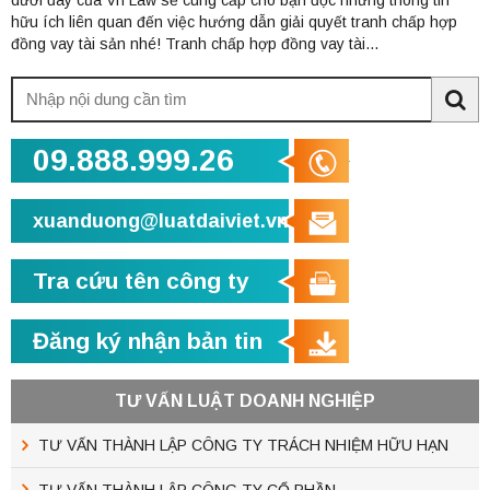
hữu ích liên quan đến việc hướng dẫn giải quyết tranh chấp hợp
đồng vay tài sản nhé! Tranh chấp hợp đồng vay tài...
Tìm
kiếm:
Sea
09.888.999.26
xuanduong@luatdaiviet.vn
Tra cứu tên công ty
Đăng ký nhận bản tin
TƯ VẤN LUẬT DOANH NGHIỆP
TƯ VẤN THÀNH LẬP CÔNG TY TRÁCH NHIỆM HỮU HẠN
TƯ VẤN THÀNH LẬP CÔNG TY CỔ PHẦN