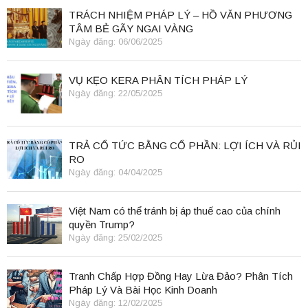
TRÁCH NHIỆM PHÁP LÝ – HỒ VĂN PHƯƠNG
TÂM BẺ GÃY NGAI VÀNG
Ngày đăng: 06/06/2025
VỤ KẸO KERA PHÂN TÍCH PHÁP LÝ
Ngày đăng: 22/05/2025
TRẢ CỔ TỨC BẰNG CỔ PHẦN: LỢI ÍCH VÀ RỦI
RO
Ngày đăng: 04/04/2025
Việt Nam có thể tránh bị áp thuế cao của chính
quyền Trump?
Ngày đăng: 25/02/2025
Tranh Chấp Hợp Đồng Hay Lừa Đảo? Phân Tích
Pháp Lý Và Bài Học Kinh Doanh
Ngày đăng: 12/02/2025