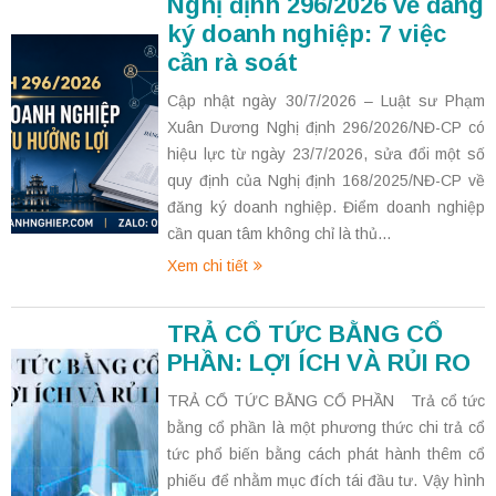
Nghị định 296/2026 về đăng
ký doanh nghiệp: 7 việc
cần rà soát
Cập nhật ngày 30/7/2026 – Luật sư Phạm
Xuân Dương Nghị định 296/2026/NĐ-CP có
hiệu lực từ ngày 23/7/2026, sửa đổi một số
quy định của Nghị định 168/2025/NĐ-CP về
đăng ký doanh nghiệp. Điểm doanh nghiệp
cần quan tâm không chỉ là thủ...
Xem chi tiết
TRẢ CỔ TỨC BẰNG CỔ
PHẦN: LỢI ÍCH VÀ RỦI RO
TRẢ CỔ TỨC BẰNG CỔ PHẦN Trả cổ tức
bằng cổ phần là một phương thức chi trả cổ
tức phổ biến bằng cách phát hành thêm cổ
phiếu để nhằm mục đích tái đầu tư. Vậy hình