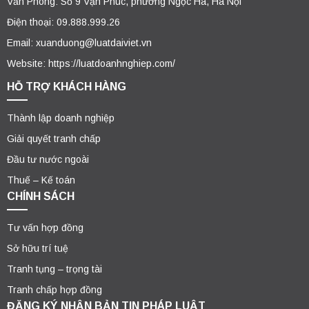
Văn Phòng: Số 9 Vạn Phúc, phường Ngọc Hà, Hà Nội
Điện thoại: 09.888.999.26
Email: xuanduong@luatdaiviet.vn
Website: https://luatdoanhnghiep.com/
HỖ TRỢ KHÁCH HÀNG
Thành lập doanh nghiệp
Giải quyết tranh chấp
Đầu tư nước ngoài
Thuế – Kế toán
CHÍNH SÁCH
Tư vấn hợp đồng
Sở hữu trí tuệ
Tranh tụng – trọng tài
Tranh chấp hợp đồng
ĐĂNG KÝ NHẬN BẢN TIN PHÁP LUẬT