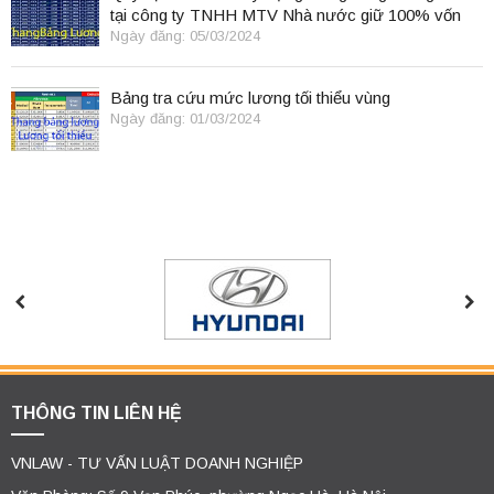
tại công ty TNHH MTV Nhà nước giữ 100% vốn
điều lệ
Ngày đăng: 05/03/2024
Bảng tra cứu mức lương tối thiểu vùng
Ngày đăng: 01/03/2024
THÔNG TIN LIÊN HỆ
VNLAW - TƯ VẤN LUẬT DOANH NGHIỆP