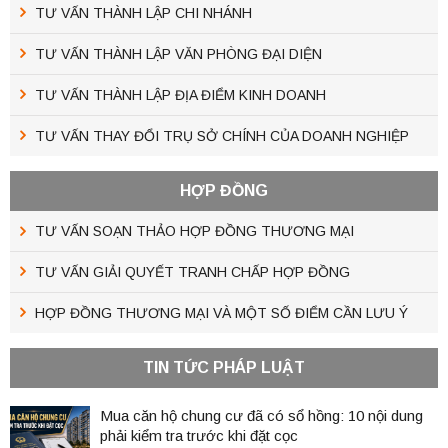
TƯ VẤN THÀNH LẬP CHI NHÁNH
TƯ VẤN THÀNH LẬP VĂN PHÒNG ĐẠI DIỆN
TƯ VẤN THÀNH LẬP ĐỊA ĐIỂM KINH DOANH
TƯ VẤN THAY ĐỔI TRỤ SỞ CHÍNH CỦA DOANH NGHIỆP
HỢP ĐỒNG
TƯ VẤN SOẠN THẢO HỢP ĐỒNG THƯƠNG MẠI
TƯ VẤN GIẢI QUYẾT TRANH CHẤP HỢP ĐỒNG
HỢP ĐỒNG THƯƠNG MẠI VÀ MỘT SỐ ĐIỂM CẦN LƯU Ý
TIN TỨC PHÁP LUẬT
Mua căn hộ chung cư đã có sổ hồng: 10 nội dung
phải kiểm tra trước khi đặt cọc