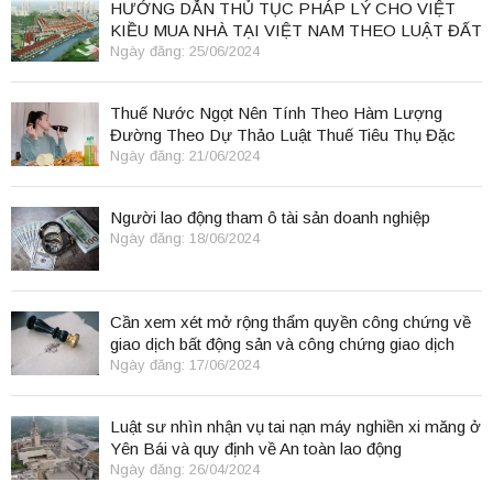
HƯỚNG DẪN THỦ TỤC PHÁP LÝ CHO VIỆT
KIỀU MUA NHÀ TẠI VIỆT NAM THEO LUẬT ĐẤT
ĐAI 2024
Ngày đăng: 25/06/2024
Thuế Nước Ngọt Nên Tính Theo Hàm Lượng
Đường Theo Dự Thảo Luật Thuế Tiêu Thụ Đặc
Biệt
Ngày đăng: 21/06/2024
Người lao động tham ô tài sản doanh nghiệp
Ngày đăng: 18/06/2024
Cần xem xét mở rộng thẩm quyền công chứng về
giao dịch bất động sản và công chứng giao dịch
điện tử.
Ngày đăng: 17/06/2024
Luật sư nhìn nhận vụ tai nạn máy nghiền xi măng ở
Yên Bái và quy định về An toàn lao động
Ngày đăng: 26/04/2024