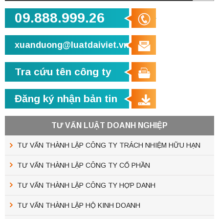
09.888.999.26
xuanduong@luatdaiviet.vn
Tra cứu tên công ty
Đăng ký nhận bản tin
TƯ VẤN LUẬT DOANH NGHIỆP
TƯ VẤN THÀNH LẬP CÔNG TY TRÁCH NHIỆM HỮU HẠN
TƯ VẤN THÀNH LẬP CÔNG TY CỔ PHẦN
TƯ VẤN THÀNH LẬP CÔNG TY HỢP DANH
TƯ VẤN THÀNH LẬP HỘ KINH DOANH