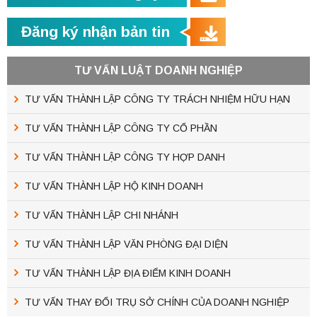
Đăng ký nhận bản tin
TƯ VẤN LUẬT DOANH NGHIỆP
TƯ VẤN THÀNH LẬP CÔNG TY TRÁCH NHIỆM HỮU HẠN
TƯ VẤN THÀNH LẬP CÔNG TY CỔ PHẦN
TƯ VẤN THÀNH LẬP CÔNG TY HỢP DANH
TƯ VẤN THÀNH LẬP HỘ KINH DOANH
TƯ VẤN THÀNH LẬP CHI NHÁNH
TƯ VẤN THÀNH LẬP VĂN PHÒNG ĐẠI DIỆN
TƯ VẤN THÀNH LẬP ĐỊA ĐIỂM KINH DOANH
TƯ VẤN THAY ĐỔI TRỤ SỞ CHÍNH CỦA DOANH NGHIỆP