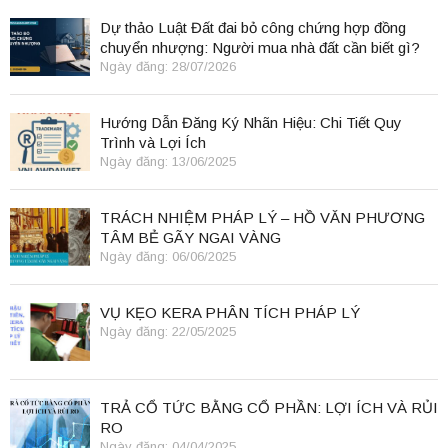
Dự thảo Luật Đất đai bỏ công chứng hợp đồng
chuyển nhượng: Người mua nhà đất cần biết gì?
Ngày đăng: 28/07/2026
Hướng Dẫn Đăng Ký Nhãn Hiệu: Chi Tiết Quy
Trình và Lợi Ích
Ngày đăng: 13/06/2025
TRÁCH NHIỆM PHÁP LÝ – HỒ VĂN PHƯƠNG
TÂM BẺ GÃY NGAI VÀNG
Ngày đăng: 06/06/2025
VỤ KẸO KERA PHÂN TÍCH PHÁP LÝ
Ngày đăng: 22/05/2025
TRẢ CỔ TỨC BẰNG CỔ PHẦN: LỢI ÍCH VÀ RỦI
RO
Ngày đăng: 04/04/2025