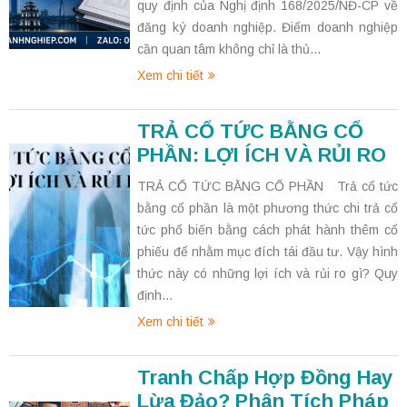
quy định của Nghị định 168/2025/NĐ-CP về
đăng ký doanh nghiệp. Điểm doanh nghiệp
cần quan tâm không chỉ là thủ...
Xem chi tiết
TRẢ CỔ TỨC BẰNG CỔ
PHẦN: LỢI ÍCH VÀ RỦI RO
TRẢ CỔ TỨC BẰNG CỔ PHẦN Trả cổ tức
bằng cổ phần là một phương thức chi trả cổ
tức phổ biến bằng cách phát hành thêm cổ
phiếu để nhằm mục đích tái đầu tư. Vậy hình
thức này có những lợi ích và rủi ro gì? Quy
định...
Xem chi tiết
Tranh Chấp Hợp Đồng Hay
Lừa Đảo? Phân Tích Pháp