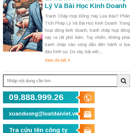
Lý Và Bài Học Kinh Doanh
Tranh Chấp Hợp Đồng Hay Lừa Đảo? Phân
Tích Pháp Lý Và Bài Học Kinh Doanh Trong
hoạt động kinh doanh, tranh chấp hợp đồng
xảy ra rất phổ biến. Tuy nhiên, không phải
tranh chấp nào cũng dẫn đến hành vi lừa
đảo hình sự. Do vậy, bài viết...
Xem chi tiết
Tìm
kiếm:
Sea
09.888.999.26
xuanduong@luatdaiviet.vn
Tra cứu tên công ty