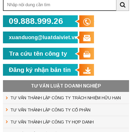
Tìm
kiếm:
Sea
09.888.999.26
xuanduong@luatdaiviet.vn
Tra cứu tên công ty
Đăng ký nhận bản tin
TƯ VẤN LUẬT DOANH NGHIỆP
TƯ VẤN THÀNH LẬP CÔNG TY TRÁCH NHIỆM HỮU HẠN
TƯ VẤN THÀNH LẬP CÔNG TY CỔ PHẦN
TƯ VẤN THÀNH LẬP CÔNG TY HỢP DANH