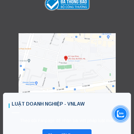
LUẬT DOANH NGHIỆP - VNLAW
Theo dõi Fanpage để nhận bài viết pháp luật mới.