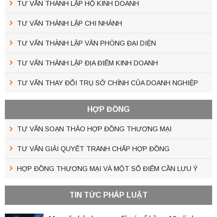
TƯ VẤN THÀNH LẬP HỘ KINH DOANH
TƯ VẤN THÀNH LẬP CHI NHÁNH
TƯ VẤN THÀNH LẬP VĂN PHÒNG ĐẠI DIỆN
TƯ VẤN THÀNH LẬP ĐỊA ĐIỂM KINH DOANH
TƯ VẤN THAY ĐỔI TRỤ SỞ CHÍNH CỦA DOANH NGHIỆP
HỢP ĐỒNG
TƯ VẤN SOẠN THẢO HỢP ĐỒNG THƯƠNG MẠI
TƯ VẤN GIẢI QUYẾT TRANH CHẤP HỢP ĐỒNG
HỢP ĐỒNG THƯƠNG MẠI VÀ MỘT SỐ ĐIỂM CẦN LƯU Ý
TIN TỨC PHÁP LUẬT