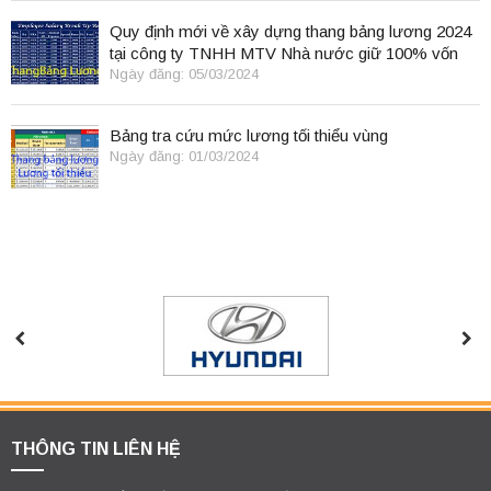
Quy định mới về xây dựng thang bảng lương 2024
tại công ty TNHH MTV Nhà nước giữ 100% vốn
điều lệ
Ngày đăng: 05/03/2024
Bảng tra cứu mức lương tối thiểu vùng
Ngày đăng: 01/03/2024
THÔNG TIN LIÊN HỆ