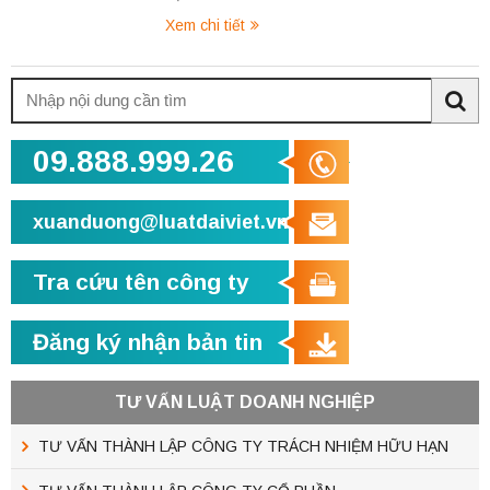
Xem chi tiết
Tìm
kiếm:
Sea
09.888.999.26
xuanduong@luatdaiviet.vn
Tra cứu tên công ty
Đăng ký nhận bản tin
TƯ VẤN LUẬT DOANH NGHIỆP
TƯ VẤN THÀNH LẬP CÔNG TY TRÁCH NHIỆM HỮU HẠN