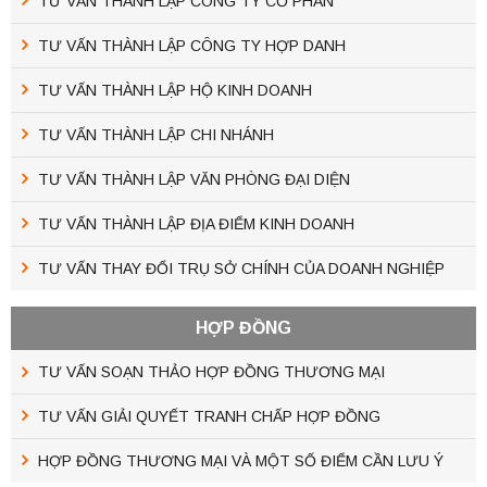
TƯ VẤN THÀNH LẬP CÔNG TY CỔ PHẦN
TƯ VẤN THÀNH LẬP CÔNG TY HỢP DANH
TƯ VẤN THÀNH LẬP HỘ KINH DOANH
TƯ VẤN THÀNH LẬP CHI NHÁNH
TƯ VẤN THÀNH LẬP VĂN PHÒNG ĐẠI DIỆN
TƯ VẤN THÀNH LẬP ĐỊA ĐIỂM KINH DOANH
TƯ VẤN THAY ĐỔI TRỤ SỞ CHÍNH CỦA DOANH NGHIỆP
HỢP ĐỒNG
TƯ VẤN SOẠN THẢO HỢP ĐỒNG THƯƠNG MẠI
TƯ VẤN GIẢI QUYẾT TRANH CHẤP HỢP ĐỒNG
HỢP ĐỒNG THƯƠNG MẠI VÀ MỘT SỐ ĐIỂM CẦN LƯU Ý