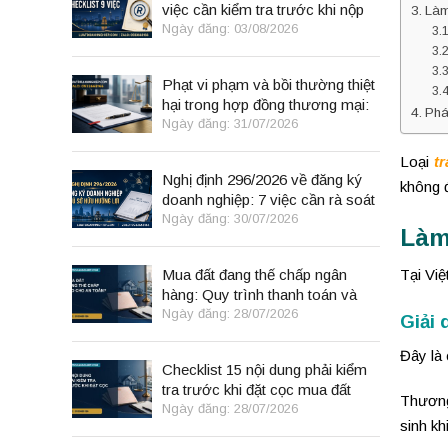
việc cần kiểm tra trước khi nộp
Làm
đơn
Ngày đăng: 03/08/2026
Phạt vi phạm và bồi thường thiệt
hại trong hợp đồng thương mại:
Phá
8 điểm cần kiểm tra
Ngày đăng: 31/07/2026
Loại
t
Nghị định 296/2026 về đăng ký
không đ
doanh nghiệp: 7 việc cần rà soát
Ngày đăng: 30/07/2026
Làm
Mua đất đang thế chấp ngân
Tại Việ
hàng: Quy trình thanh toán và
giải chấp an toàn
Ngày đăng: 28/07/2026
Giải
Đây là 
Checklist 15 nội dung phải kiểm
tra trước khi đặt cọc mua đất
Thương
Ngày đăng: 28/07/2026
sinh kh