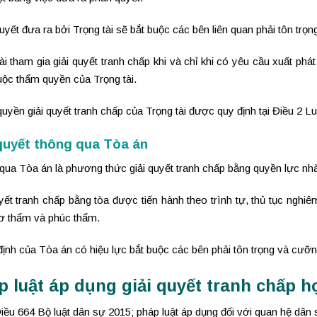
yết đưa ra bởi Trọng tài sẽ bắt buộc các bên liên quan phải tôn trọn
ài tham gia giải quyết tranh chấp khi và chỉ khi có yêu cầu xuất phá
uộc thẩm quyền của Trọng tài.
yền giải quyết tranh chấp của Trọng tài được quy định tại Điều 2 L
quyết thông qua Tòa án
qua Tòa án là phương thức giải quyết tranh chấp bằng quyền lực n
yết tranh chấp bằng tòa được tiến hành theo trình tự, thủ tục nghi
sơ thẩm và phúc thẩm.
ịnh của Tòa án có hiệu lực bắt buộc các bên phải tôn trọng và cưỡn
p luật áp dụng giải quyết tranh chấp 
ều 664 Bộ luật dân sự 2015; pháp luật áp dụng đối với quan hệ dân