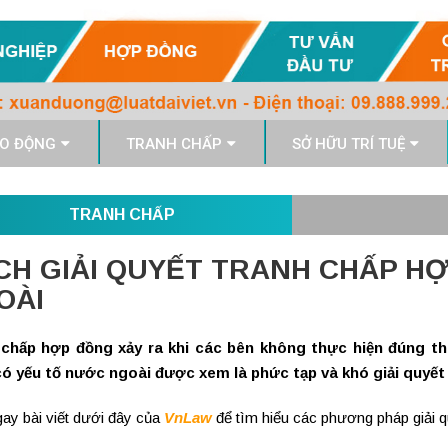
O ĐỘNG
TRANH CHẤP
SỞ HỮU TRÍ TUỆ
TRANH CHẤP
CH GIẢI QUYẾT TRANH CHẤP H
OÀI
chấp hợp đồng xảy ra khi các bên không thực hiện đúng th
ó yếu tố nước ngoài được xem là phức tạp và khó giải quyế
ay bài viết dưới đây của
VnLaw
để tìm hiểu các phương pháp giải q