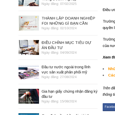
Ngày đăng: 07/02/2025
Điều ư
THÀNH LẬP DOANH NGHIỆP
Trường
FDI NHỮNG GÌ BẠN CẦN
quyền l
BIẾT
Ngày đăng: 02/10/2024
Trường 
ĐIỀU CHỈNH MỤC TIÊU DỰ
của nướ
ÁN ĐẦU TƯ
Ngày đăng: 04/09/2024
Xem t
Đầu tư nước ngoài trong lĩnh
Nhữ
vực sản xuất phân phối mỹ
Các
phẩm
Ngày đăng: 27/08/2024
Trên đâ
Gia hạn giấy chứng nhận đăng ký
thông t
đầu tư
Ngày đăng: 15/08/2024
Facebo