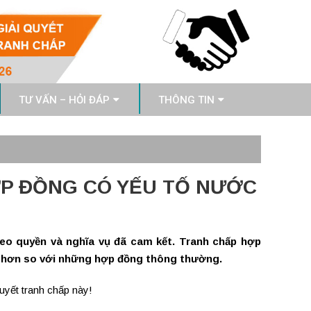
TƯ VẤN – HỎI ĐÁP
THÔNG TIN
ỢP ĐỒNG CÓ YẾU TỐ NƯỚC
eo quyền và nghĩa vụ đã cam kết. Tranh chấp hợp
t hơn so với những hợp đồng thông thường.
uyết tranh chấp này!