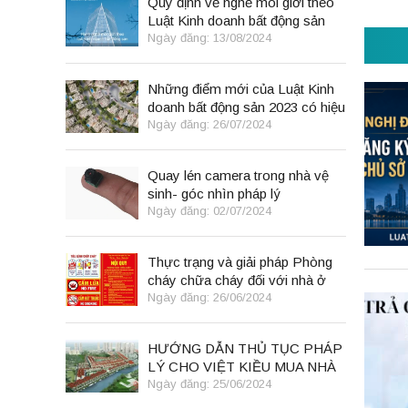
Quy định về nghề môi giới theo
Luật Kinh doanh bất động sản
2023
Ngày đăng: 13/08/2024
Những điểm mới của Luật Kinh
doanh bất động sản 2023 có hiệu
lực từ 01/8/2024
Ngày đăng: 26/07/2024
Quay lén camera trong nhà vệ
sinh- góc nhìn pháp lý
Ngày đăng: 02/07/2024
Thực trạng và giải pháp Phòng
cháy chữa cháy đối với nhà ở
kết hợp kinh doanh tại Việt Nam
Ngày đăng: 26/06/2024
HƯỚNG DẪN THỦ TỤC PHÁP
LÝ CHO VIỆT KIỀU MUA NHÀ
TẠI VIỆT NAM THEO LUẬT
Ngày đăng: 25/06/2024
ĐẤT ĐAI 2024