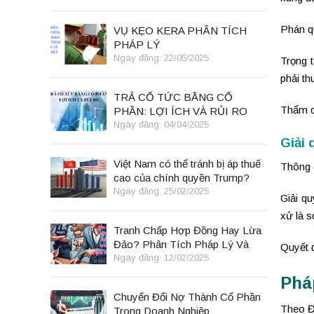
Phán qu
VỤ KẸO KERA PHÂN TÍCH
PHÁP LÝ
Ngày đăng: 22/05/2025
Trọng t
phải th
TRẢ CỔ TỨC BẰNG CỔ
Thẩm qu
PHẦN: LỢI ÍCH VÀ RỦI RO
Ngày đăng: 04/04/2025
Giải 
Việt Nam có thể tránh bị áp thuế
Thông 
cao của chính quyền Trump?
Ngày đăng: 25/02/2025
Giải qu
xử là 
Tranh Chấp Hợp Đồng Hay Lừa
Đảo? Phân Tích Pháp Lý Và
Quyết đ
Bài Học Kinh Doanh
Ngày đăng: 12/02/2025
Phá
Chuyển Đổi Nợ Thành Cổ Phần
Theo Đi
Trong Doanh Nghiệp