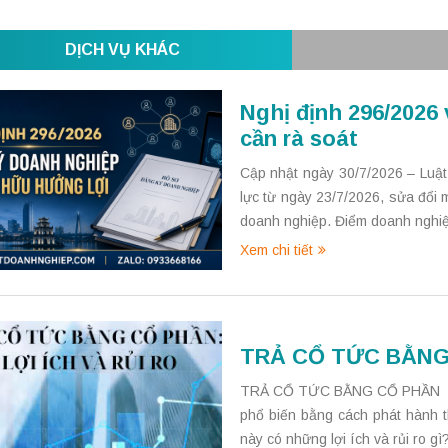
DỊCH VỤ KHÁC
Nghị định 296/2026 
cần rà soát
Cập nhật ngày 30/7/2026 – Luậ
lực từ ngày 23/7/2026, sửa đổi
doanh nghiệp. Điểm doanh nghiệp
Xem chi tiết
TRẢ CỔ TỨC BẰNG 
TRẢ CỔ TỨC BẰNG CỔ PHẦN Trả 
phổ biến bằng cách phát hành t
này có những lợi ích và rủi ro gì