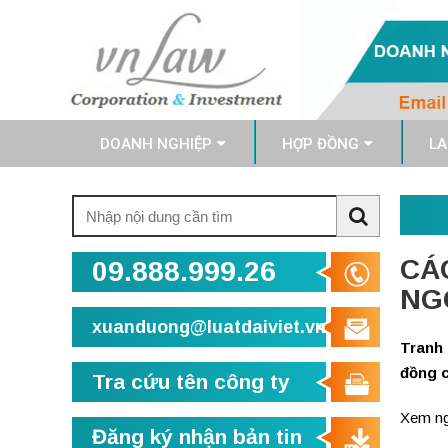
DOANH NGHIỆP
HỢP ĐỒNG
LA
Tìm
kiếm:
Search
CÁ
09.888.999.26
NG
xuanduong@luatdaiviet.vn
Tranh 
đồng c
Tra cứu tên công ty
Xem ng
Đăng ký nhận bản tin