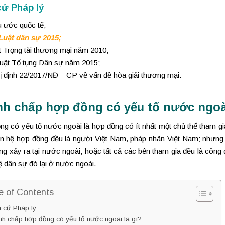
cứ Pháp lý
u ước quốc tế;
Luật dân sự 2015
;
t Trọng tài thương mại năm 2010;
luật Tố tụng Dân sự năm 2015;
ị định 22/2017/NĐ – CP về vấn đề hòa giải thương mại.
nh chấp hợp đồng có yếu tố nước ngoài
ng có yếu tố nước ngoài là hợp đồng có ít nhất một chủ thể tham gi
an hệ hợp đồng đều là người Việt Nam, pháp nhân Việt Nam; nhưng v
ng xảy ra tại nước ngoài; hoặc tất cả các bên tham gia đều là côn
 dân sự đó lại ở nước ngoài.
e of Contents
 cứ Pháp lý
nh chấp hợp đồng có yếu tố nước ngoài là gì?