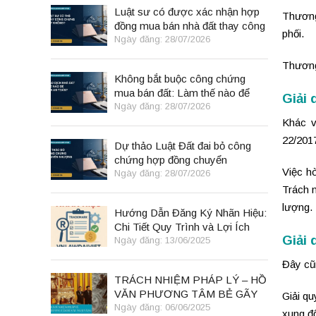
Luật sư có được xác nhận hợp
Thương 
đồng mua bán nhà đất thay công
phối.
chứng viên không?
Ngày đăng: 28/07/2026
Thương
Không bắt buộc công chứng
mua bán đất: Làm thế nào để
Giải 
giao dịch vẫn an toàn?
Ngày đăng: 28/07/2026
Khác v
22/201
Dự thảo Luật Đất đai bỏ công
chứng hợp đồng chuyển
Việc hò
nhượng: Người mua nhà đất cần
Ngày đăng: 28/07/2026
biết gì?
Trách n
lượng.
Hướng Dẫn Đăng Ký Nhãn Hiệu:
Chi Tiết Quy Trình và Lợi Ích
Giải 
Ngày đăng: 13/06/2025
Đây cũ
TRÁCH NHIỆM PHÁP LÝ – HỒ
VĂN PHƯƠNG TÂM BẺ GÃY
Giải qu
NGAI VÀNG
Ngày đăng: 06/06/2025
xung đ