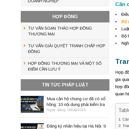
DOANH NGHIỆP
Căn 
Điề
HỢP ĐỒNG
Bộ 
TƯ VẤN SOẠN THẢO HỢP ĐỒNG
Luậ
THƯƠNG MẠI
Bộ 
Ngh
TƯ VẤN GIẢI QUYẾT TRANH CHẤP HỢP
ĐỒNG
Tra
HỢP ĐỒNG THƯƠNG MẠI VÀ MỘT SỐ
ĐIỂM CẦN LƯU Ý
Hợp đồ
gia qu
TIN TỨC PHÁP LUẬT
hợp đồ
quan hệ
Mua căn hộ chung cư đã có sổ
hồng: 10 nội dung phải kiểm tra
Tabl
trước khi đặt cọc
Ngày đăng: 04/08/2026
Căn
Đăng ký nhãn hiệu tại Hà Nội: 9
Tra