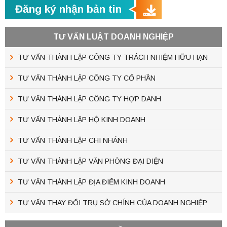
Đăng ký nhận bản tin
TƯ VẤN LUẬT DOANH NGHIỆP
TƯ VẤN THÀNH LẬP CÔNG TY TRÁCH NHIỆM HỮU HẠN
TƯ VẤN THÀNH LẬP CÔNG TY CỔ PHẦN
TƯ VẤN THÀNH LẬP CÔNG TY HỢP DANH
TƯ VẤN THÀNH LẬP HỘ KINH DOANH
TƯ VẤN THÀNH LẬP CHI NHÁNH
TƯ VẤN THÀNH LẬP VĂN PHÒNG ĐẠI DIỆN
TƯ VẤN THÀNH LẬP ĐỊA ĐIỂM KINH DOANH
TƯ VẤN THAY ĐỔI TRỤ SỞ CHÍNH CỦA DOANH NGHIỆP