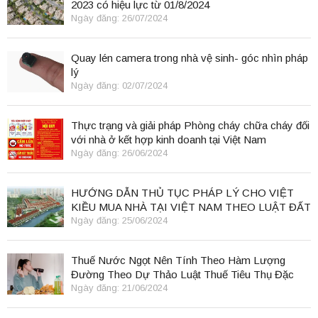
2023 có hiệu lực từ 01/8/2024
Ngày đăng: 26/07/2024
Quay lén camera trong nhà vệ sinh- góc nhìn pháp
lý
Ngày đăng: 02/07/2024
Thực trạng và giải pháp Phòng cháy chữa cháy đối
với nhà ở kết hợp kinh doanh tại Việt Nam
Ngày đăng: 26/06/2024
HƯỚNG DẪN THỦ TỤC PHÁP LÝ CHO VIỆT
KIỀU MUA NHÀ TẠI VIỆT NAM THEO LUẬT ĐẤT
ĐAI 2024
Ngày đăng: 25/06/2024
Thuế Nước Ngọt Nên Tính Theo Hàm Lượng
Đường Theo Dự Thảo Luật Thuế Tiêu Thụ Đặc
Biệt
Ngày đăng: 21/06/2024