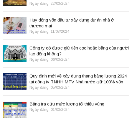
Ngày đăng: 22/03/2024
Huy động vốn đầu tư xây dựng dự án nhà ở
thương mại
Ngày đăng: 11/03/2024
Công ty có được giữ tiền cọc hoặc bằng của người
lao động không?
Ngày đăng: 06/03/2024
Quy định mới về xây dựng thang bảng lương 2024
tại công ty TNHH MTV Nhà nước giữ 100% vốn
điều lệ
Ngày đăng: 05/03/2024
Bảng tra cứu mức lương tối thiểu vùng
Ngày đăng: 01/03/2024