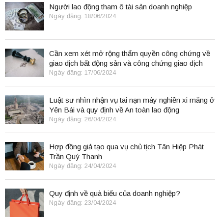
Người lao động tham ô tài sản doanh nghiệp
Ngày đăng: 18/06/2024
Cần xem xét mở rộng thẩm quyền công chứng về
giao dịch bất động sản và công chứng giao dịch
điện tử.
Ngày đăng: 17/06/2024
Luật sư nhìn nhận vụ tai nạn máy nghiền xi măng ở
Yên Bái và quy định về An toàn lao động
Ngày đăng: 26/04/2024
Hợp đồng giả tạo qua vụ chủ tịch Tân Hiệp Phát
Trần Quý Thanh
Ngày đăng: 24/04/2024
Quy định về quà biếu của doanh nghiệp?
Ngày đăng: 23/04/2024