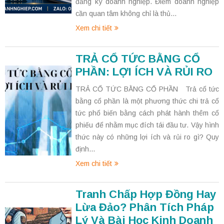
đăng ký doanh nghiệp. Điểm doanh nghiệp
cần quan tâm không chỉ là thủ...
Xem chi tiết
TRẢ CỔ TỨC BẰNG CỔ
PHẦN: LỢI ÍCH VÀ RỦI RO
TRẢ CỔ TỨC BẰNG CỔ PHẦN Trả cổ tức
bằng cổ phần là một phương thức chi trả cổ
tức phổ biến bằng cách phát hành thêm cổ
phiếu để nhằm mục đích tái đầu tư. Vậy hình
thức này có những lợi ích và rủi ro gì? Quy
định...
Xem chi tiết
Tranh Chấp Hợp Đồng Hay
Lừa Đảo? Phân Tích Pháp
Lý Và Bài Học Kinh Doanh