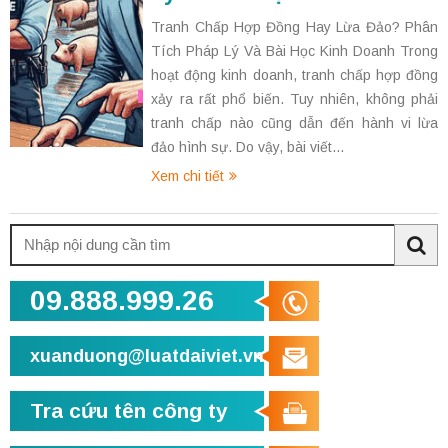
Tranh Chấp Hợp Đồng Hay Lừa Đảo? Phân
Tích Pháp Lý Và Bài Học Kinh Doanh Trong
hoạt động kinh doanh, tranh chấp hợp đồng
xảy ra rất phổ biến. Tuy nhiên, không phải
tranh chấp nào cũng dẫn đến hành vi lừa
đảo hình sự. Do vậy, bài viết...
Xem chi tiết
Tìm
kiếm:
Sea
09.888.999.26
xuanduong@luatdaiviet.vn
Tra cứu tên công ty