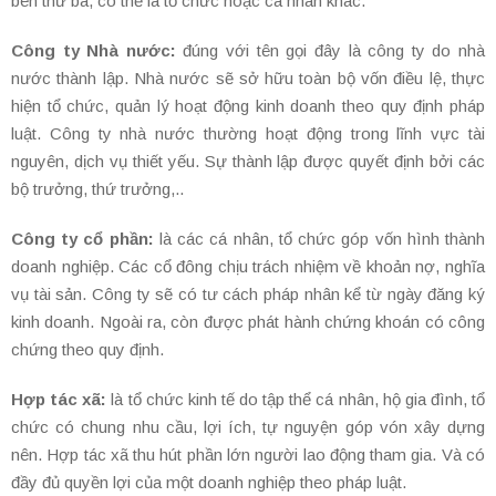
bên thứ ba, có thể là tổ chức hoặc cá nhân khác.
Công ty Nhà nước:
đúng với tên gọi đây là công ty do nhà
nước thành lập. Nhà nước sẽ sở hữu toàn bộ vốn điều lệ, thực
hiện tổ chức, quản lý hoạt động kinh doanh theo quy định pháp
luật. Công ty nhà nước thường hoạt động trong lĩnh vực tài
nguyên, dịch vụ thiết yếu. Sự thành lập được quyết định bởi các
bộ trưởng, thứ trưởng,..
Công ty cổ phần:
là các cá nhân, tổ chức góp vốn hình thành
doanh nghiệp. Các cổ đông chịu trách nhiệm về khoản nợ, nghĩa
vụ tài sản. Công ty sẽ có tư cách pháp nhân kể từ ngày đăng ký
kinh doanh. Ngoài ra, còn được phát hành chứng khoán có công
chứng theo quy định.
Hợp tác xã:
là tổ chức kinh tế do tập thể cá nhân, hộ gia đình, tổ
chức có chung nhu cầu, lợi ích, tự nguyện góp vón xây dựng
nên. Hợp tác xã thu hút phần lớn người lao động tham gia. Và có
đầy đủ quyền lợi của một doanh nghiệp theo pháp luật.