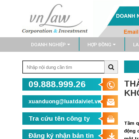
DOANH NGHIỆP
HỢP ĐỒNG
LA
Tìm
kiếm:
Search
TH
09.888.999.26
KH
xuanduong@luatdaiviet.vn
Tra cứu tên công ty
Tầm qu
động c
Đăng ký nhận bản tin
một tr