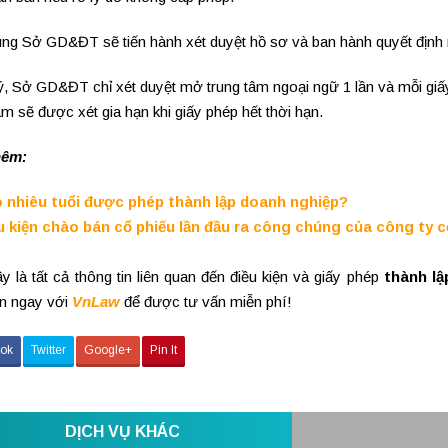
ùng Sở GD&ĐT sẽ tiến hành xét duyệt hồ sơ và ban hành quyết định
, Sở GD&ĐT chỉ xét duyệt mở trung tâm ngoại ngữ 1 lần và mỗi giấy
âm sẽ được xét gia hạn khi giấy phép hết thời hạn.
hêm:
 nhiêu tuổi được phép thành lập doanh nghiệp?
u kiện chào bán cổ phiếu lần đầu ra công chúng của công ty 
y là tất cả thông tin liên quan đến điều kiện và giấy phép
thành lậ
ên ngay với
VnLaw
để được tư vấn miễn phí!
ok
Twitter
Google+
Pin It
DỊCH VỤ KHÁC