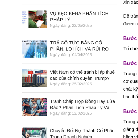
Xin xá
VỤ KẸO KERA PHÂN TÍCH
Để trán
PHÁP LÝ
được tư
Ngày đăng: 22/05/2025
Bước 
TRẢ CỔ TỨC BẰNG CỔ
Tổ chứ
PHẦN: LỢI ÍCH VÀ RỦI RO
Ngày đăng: 04/04/2025
Bước 
Việt Nam có thể tránh bị áp thuế
Trong 
cao của chính quyền Trump?
cơ quan
Ngày đăng: 25/02/2025
chất kỹ
bản thẩ
Tranh Chấp Hợp Đồng Hay Lừa
Đảo? Phân Tích Pháp Lý Và
Bước 
Bài Học Kinh Doanh
Ngày đăng: 12/02/2025
Trong 
giảng d
Chuyển Đổi Nợ Thành Cổ Phần
Trong Doanh Nghiệp
bằng v