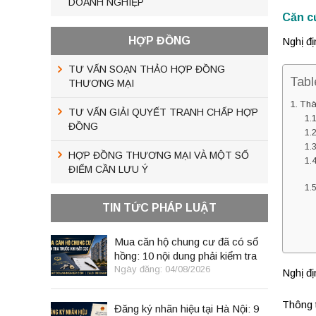
DOANH NGHIỆP
Căn c
HỢP ĐỒNG
Nghị đ
TƯ VẤN SOẠN THẢO HỢP ĐỒNG
Tabl
THƯƠNG MẠI
Thà
TƯ VẤN GIẢI QUYẾT TRANH CHẤP HỢP
ĐỒNG
HỢP ĐỒNG THƯƠNG MẠI VÀ MỘT SỐ
ĐIỂM CẦN LƯU Ý
TIN TỨC PHÁP LUẬT
Mua căn hộ chung cư đã có sổ
hồng: 10 nội dung phải kiểm tra
trước khi đặt cọc
Ngày đăng: 04/08/2026
Nghị đ
Thông 
Đăng ký nhãn hiệu tại Hà Nội: 9