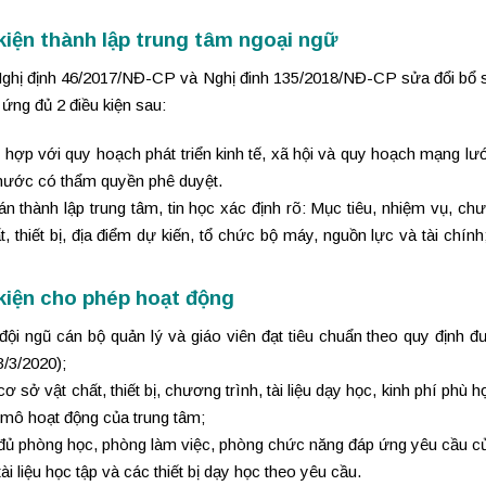
kiện thành lập trung tâm ngoại ngữ
ghị định 46/2017/NĐ-CP và Nghị đinh 135/2018/NĐ-CP sửa đổi bổ 
 ứng đủ 2 điều kiện sau:
 hợp với quy hoạch phát triển kinh tế, xã hội và quy hoạch mạng l
 nước có thẩm quyền phê duyệt.
án thành lập trung tâm, tin học xác định rõ: Mục tiêu, nhiệm vụ, ch
t, thiết bị, địa điểm dự kiến, tổ chức bộ máy, nguồn lực và tài ch
kiện cho phép hoạt động
đội ngũ cán bộ quản lý và giáo viên đạt tiêu chuẩn theo quy định 
/3/2020);
ơ sở vật chất, thiết bị, chương trình, tài liệu dạy học, kinh phí phù
 mô hoạt động của trung tâm;
đủ phòng học, phòng làm việc, phòng chức năng đáp ứng yêu cầu củ
ài liệu học tập và các thiết bị dạy học theo yêu cầu.