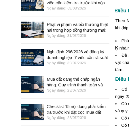
việc cần kiểm tra trước khi nộp
đơn
Ngày đăng: 03/08/2026
Điều 
Theo N
Phạt vi phạm và bồi thường thiệt
khi đáp
hại trong hợp đồng thương mại:
8 điểm cần kiểm tra
Ngày đăng: 31/07/2026
Phù
lý nhà
Nghị định 296/2026 về đăng ký
Đề 
doanh nghiệp: 7 việc cần rà soát
vật chấ
Ngày đăng: 30/07/2026
tâm.
Điều 
Mua đất đang thế chấp ngân
hàng: Quy trình thanh toán và
Có 
giải chấp an toàn
Ngày đăng: 28/07/2026
ngày 23
Có c
Checklist 15 nội dung phải kiểm
và quy
tra trước khi đặt cọc mua đất
Ngày đăng: 28/07/2026
Có 
Có t