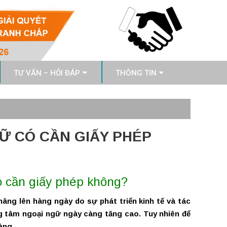
TƯ VẤN – HỎI ĐÁP
THÔNG TIN
Ữ CÓ CẦN GIẤY PHÉP
ó cần giấy phép không?
âng lên hàng ngày do sự phát triển kinh tế và tác
ng tâm ngoại ngữ ngày càng tăng cao. Tuy nhiên để
àng.