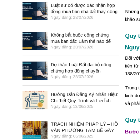
Luật sư có được xác nhận hợp
đồng mua bán nhà đất thay công
Những 
chứng viên không?
Ngày đăng: 28/07/2026
khảo 
Không bắt buộc công chứng
Quy t
mua bán đất: Làm thế nào để
Nguyê
giao dịch vẫn an toàn?
Ngày đăng: 28/07/2026
Đối vớ
Dự thảo Luật Đất đai bỏ công
tiền t
chứng hợp đồng chuyển
138/20
nhượng: Người mua nhà đất cần
Ngày đăng: 28/07/2026
biết gì?
Trung 
Hướng Dẫn Đăng Ký Nhãn Hiệu:
kinh do
Chi Tiết Quy Trình và Lợi Ích
và phải
Ngày đăng: 13/06/2025
Quy t
TRÁCH NHIỆM PHÁP LÝ – HỒ
VĂN PHƯƠNG TÂM BẺ GÃY
Bước 
NGAI VÀNG
Ngày đăng: 06/06/2025