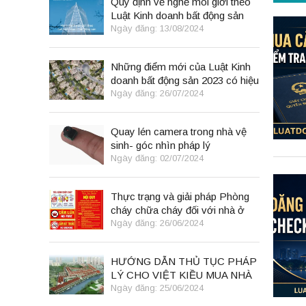
Quy định về nghề môi giới theo
Luật Kinh doanh bất động sản
2023
Ngày đăng: 13/08/2024
Những điểm mới của Luật Kinh
doanh bất động sản 2023 có hiệu
lực từ 01/8/2024
Ngày đăng: 26/07/2024
Quay lén camera trong nhà vệ
sinh- góc nhìn pháp lý
Ngày đăng: 02/07/2024
Thực trạng và giải pháp Phòng
cháy chữa cháy đối với nhà ở
kết hợp kinh doanh tại Việt Nam
Ngày đăng: 26/06/2024
HƯỚNG DẪN THỦ TỤC PHÁP
LÝ CHO VIỆT KIỀU MUA NHÀ
TẠI VIỆT NAM THEO LUẬT
Ngày đăng: 25/06/2024
ĐẤT ĐAI 2024