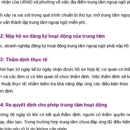
c nhận của UBND xã phường về việc địa điểm trung tâm ngoại ngữ p
h xảy ra sai sót trong quá trình chuẩn bị thủ tục mở trung tâm ngoạ
 vấn thành lập trung tâm ngoại ngữ miễn phí.
2: Nộp hồ sơ đăng ký hoạt động của trung tâm
c, doanh nghiệp đăng ký hoạt động trung tâm ngoại ngữ phải nộp hồ
3: Thẩm định thực tế
thời hạn 10 ngày kể từ ngày nhận được hồ sơ hợp lệ; cơ quan có th
 và các đơn vị có liên quan tổ chức thẩm định. Việc thẩm định sẽ b
 thuật thực tế; nhằm kiểm tra khả năng đáp ứng các điều kiện theo
m định.
4: Ra quyết định cho phép trung tâm hoạt động
vòng 05 ngày từ khi có kết quả thẩm định; người có thẩm quyền ra 
ạy, đào tạo
. Trong trường hợp trung tâm chưa đáp ứng đủ điều kiện
ăn bản nêu rõ lý do không cấp phép.