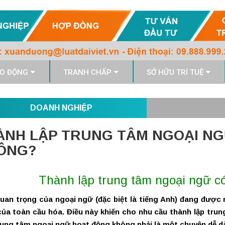
O ĐỘNG
TRANH CHẤP
SỞ HỮU TRÍ TUỆ
DOANH NGHIỆP
ÀNH LẬP TRUNG TÂM NGOẠI NG
ÔNG?
Thành lập trung tâm ngoại ngữ c
an trọng của ngoại ngữ (đặc biệt là tiếng Anh) đang được n
ủa toàn cầu hóa. Điều này khiến cho nhu cầu thành lập tru
ung tâm ngoại ngữ hoạt động không phải là một chuyện dễ d