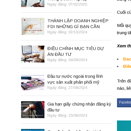
Ngày đăng: 07/02/2025
Cuối c
THÀNH LẬP DOANH NGHIỆP
Mỗi quý
FDI NHỮNG GÌ BẠN CẦN
BIẾT
Ngày đăng: 02/10/2024
trung t
Xem t
ĐIỀU CHỈNH MỤC TIÊU DỰ
ÁN ĐẦU TƯ
Bao
Ngày đăng: 04/09/2024
Điề
Đầu tư nước ngoài trong lĩnh
Trên đâ
vực sản xuất phân phối mỹ
phẩm
Ngày đăng: 27/08/2024
nào, li
Facebo
Gia hạn giấy chứng nhận đăng ký
đầu tư
Ngày đăng: 15/08/2024