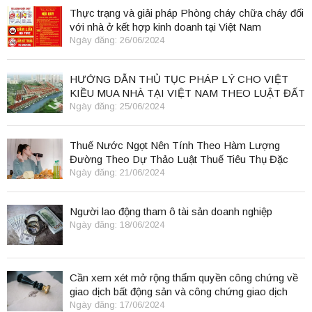
Thực trạng và giải pháp Phòng cháy chữa cháy đối
với nhà ở kết hợp kinh doanh tại Việt Nam
Ngày đăng: 26/06/2024
HƯỚNG DẪN THỦ TỤC PHÁP LÝ CHO VIỆT
KIỀU MUA NHÀ TẠI VIỆT NAM THEO LUẬT ĐẤT
ĐAI 2024
Ngày đăng: 25/06/2024
Thuế Nước Ngọt Nên Tính Theo Hàm Lượng
Đường Theo Dự Thảo Luật Thuế Tiêu Thụ Đặc
Biệt
Ngày đăng: 21/06/2024
Người lao động tham ô tài sản doanh nghiệp
Ngày đăng: 18/06/2024
Cần xem xét mở rộng thẩm quyền công chứng về
giao dịch bất động sản và công chứng giao dịch
điện tử.
Ngày đăng: 17/06/2024