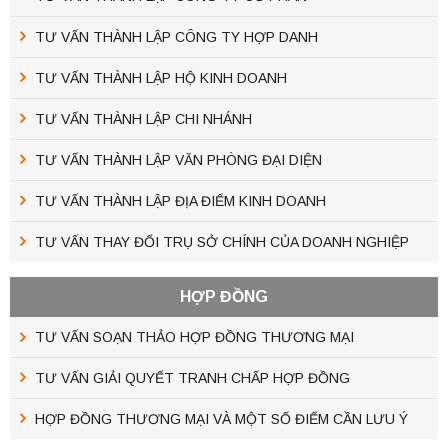
TƯ VẤN THÀNH LẬP CÔNG TY HỢP DANH
TƯ VẤN THÀNH LẬP HỘ KINH DOANH
TƯ VẤN THÀNH LẬP CHI NHÁNH
TƯ VẤN THÀNH LẬP VĂN PHÒNG ĐẠI DIỆN
TƯ VẤN THÀNH LẬP ĐỊA ĐIỂM KINH DOANH
TƯ VẤN THAY ĐỔI TRỤ SỞ CHÍNH CỦA DOANH NGHIỆP
HỢP ĐỒNG
TƯ VẤN SOẠN THẢO HỢP ĐỒNG THƯƠNG MẠI
TƯ VẤN GIẢI QUYẾT TRANH CHẤP HỢP ĐỒNG
HỢP ĐỒNG THƯƠNG MẠI VÀ MỘT SỐ ĐIỂM CẦN LƯU Ý