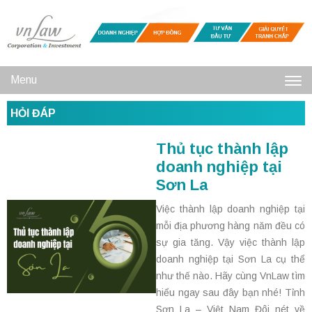
Menu
Toggl
HỎI ĐÁP
navig
Thủ tục thành lập
doanh nghiệp tại
Sơn La
Việc thành lập doanh nghiệp tại
mỗi địa phương hàng năm đều có
sự gia tăng. Vậy việc thành lập
doanh nghiệp tại Sơn La cụ thể
như thế nào. Hãy cùng VnLaw tìm
hiểu ngay sau đây bạn nhé! Tỉnh
Sơn La – Việt Nam Đôi nét về