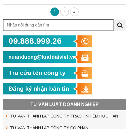
1
2
»
Tìm
kiếm:
Sea
09.888.999.26
xuanduong@luatdaiviet.vn
Tra cứu tên công ty
Đăng ký nhận bản tin
TƯ VẤN LUẬT DOANH NGHIỆP
TƯ VẤN THÀNH LẬP CÔNG TY TRÁCH NHIỆM HỮU HẠN
TƯ VẤN THÀNH LẬP CÔNG TY CỔ PHẦN